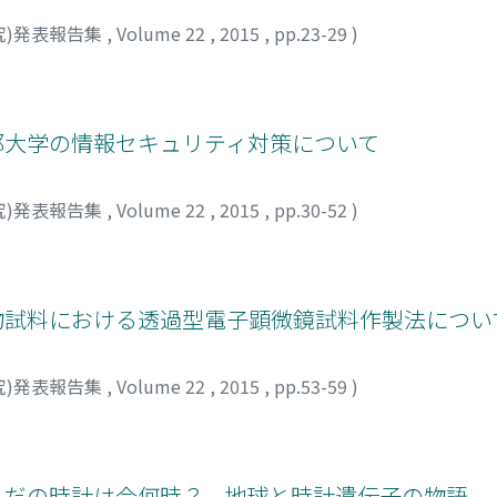
究)発表報告集
,
Volume 22
,
2015
,
pp.23-29
)
>京都大学の情報セキュリティ対策について
究)発表報告集
,
Volume 22
,
2015
,
pp.30-52
)
>生物試料における透過型電子顕微鏡試料作製法につい
究)発表報告集
,
Volume 22
,
2015
,
pp.53-59
)
からだの時計は今何時？ --地球と時計遺伝子の物語--