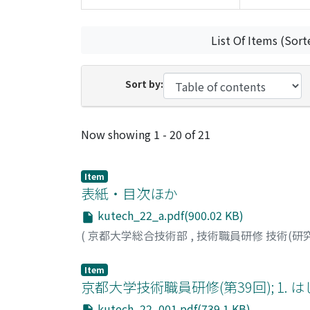
List Of Items (Sort
Sort by:
Recent Submissions
Now showing
1 - 20 of 21
Item
表紙・目次ほか
kutech_22_a.pdf(900.02 KB)
(
京都大学総合技術部
,
技術職員研修 技術(研
Item
京都大学技術職員研修(第39回); 1. はじめ
kutech_22_001.pdf(739.1 KB)