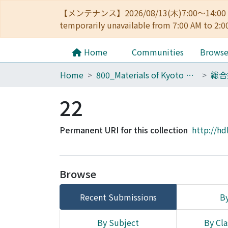
【メンテナンス】2026/08/13(木)7:00～14
temporarily unavailable from 7:00 AM to 2:0
Home
Communities
Brows
Home
800_Materials of Kyoto University
総合
22
Permanent URI for this collection
http://hd
Browse
Recent Submissions
By
By Subject
By Cla