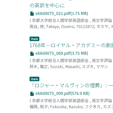
の英訳を中心に
ebk00075_021.pdf(1.75 MB)
(
京都大学総合人間学部英語部会
,
英文学評論
高谷, 修
;
Takaya, Osamu
;
70115872
;
タカヤ, 
Item
1768年―ロイヤル・アカデミーの
ebk00075_069.pdf(3.75 MB)
(
京都大学総合人間学部英語部会
,
英文学評論
鈴木, 雅之
;
Suzuki, Masashi
;
スズキ, マサシ
Item
「ロジャー・マルヴィンの埋葬」 : 
ebk00075_099.pdf(576.9 KB)
(
京都大学総合人間学部英語部会
,
英文学評論
福岡, 和子
;
Fukuoka, Kazuko
;
フクオカ, カズ