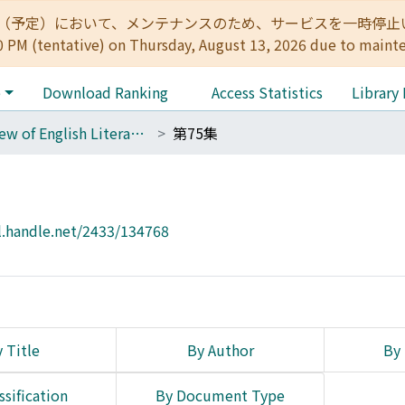
:00（予定）において、メンテナンスのため、サービスを一時停止いたします。 
0 PM (tentative) on Thursday, August 13, 2026 due to maint
e
Download Ranking
Access Statistics
Library
Review of English Literature
第75集
l.handle.net/2433/134768
 Title
By Author
By 
ssification
By Document Type