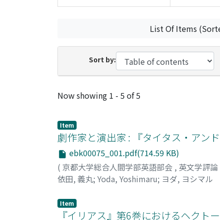
List Of Items (Sort
Sort by:
Recent Submissions
Now showing
1 - 5 of 5
Item
劇作家と演出家 : 『タイタス・アンドロニカ
ebk00075_001.pdf(714.59 KB)
(
京都大学総合人間学部英語部会
,
英文学評論
依田, 義丸
;
Yoda, Yoshimaru
;
ヨダ, ヨシマル
Item
『イリアス』第6巻におけるヘクトー