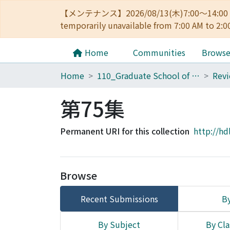
【メンテナンス】2026/08/13(木)7:00～14
temporarily unavailable from 7:00 AM to 2:0
Home
Communities
Brows
Home
110_Graduate School of Human and Environmental Studies
第75集
Permanent URI for this collection
http://hd
Browse
Recent Submissions
By
By Subject
By Cla