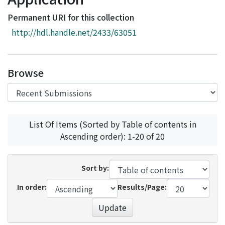
Access Statistics
Permanent URI for this collection
Library Network
http://hdl.handle.net/2433/63051
Browse
List Of Items (Sorted by Table of contents in
Ascending order): 1-20 of 20
Sort by:
In order:
Results/Page:
Update