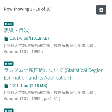
Recent Submissions
Now showing
1 - 10 of 10
Item
表紙・目次
1101-0.pdf(101.8 KB)
(
京都大学数理解析研究所
,
数理解析研究所講究録
,
Volume 1101
,
1999
)
Item
ランダム信頼区間について (Statistical Region
Estimation and Its Application)
1101-1.pdf(2.16 MB)
(
京都大学数理解析研究所
,
数理解析研究所講究録
,
Volume 1101
,
1999
,
pp.1-31
)
高橋, 邦彦
;
Takahashi, Kunihiko
;
タカハシ, クニヒコ
Item