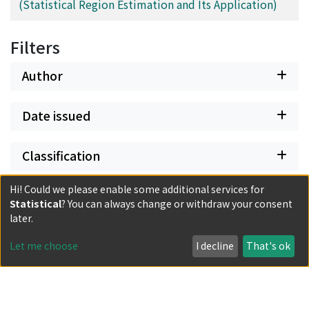
(Statistical Region Estimation and Its Application)
Filters
Author
Date issued
Classification
Hi! Could we please enable some additional services for
Document Type
Statistical
? You can always change or withdraw your consent
later.
Has files
Let me choose
I decline
That's ok
Powered by DSpace and JAIRO Crawler-List