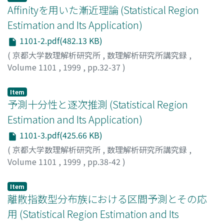
Affinityを用いた漸近理論 (Statistical Region
Estimation and Its Application)
1101-2.pdf(482.13 KB)
(
京都大学数理解析研究所
,
数理解析研究所講究録
,
Volume 1101
,
1999
,
pp.32-37
)
林, 正人
;
Hayashi, Masahito
;
ハヤシ, マサヒト
Item
予測十分性と逐次推測 (Statistical Region
Estimation and Its Application)
1101-3.pdf(425.66 KB)
(
京都大学数理解析研究所
,
数理解析研究所講究録
,
Volume 1101
,
1999
,
pp.38-42
)
西平, 祐治
;
赤平, 昌文
;
Nishihira, Yuji
;
Akahira, Masafumi
;
ニシヒラ, ユウジ
;
アカヒラ, マサフミ
Item
離散指数型分布族における区間予測とその応
用 (Statistical Region Estimation and Its