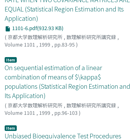
EQUAL (Statistical Region Estimation and Its
Application)
1101-6.pdf(932.93 KB)
(
京都大学数理解析研究所
,
数理解析研究所講究録
,
Volume 1101
,
1999
,
pp.83-95
)
Aoshima, Makoto
;
Srivastava, Muni S.
;
青嶋, 誠
;
アオシマ,
マコト
Item
On sequential estimation of a linear
combination of means of $\kappa$
populations (Statistical Region Estimation and
Its Application)
(
京都大学数理解析研究所
,
数理解析研究所講究録
,
Volume 1101
,
1999
,
pp.96-103
)
Uno, Chikara
;
Isogai, Eiichi
;
宇野, 力
;
磯貝, 英一
;
ウノ, チ
カラ
;
イソガイ, エイイチ
Item
Unbiased Bioequivalence Test Procedures