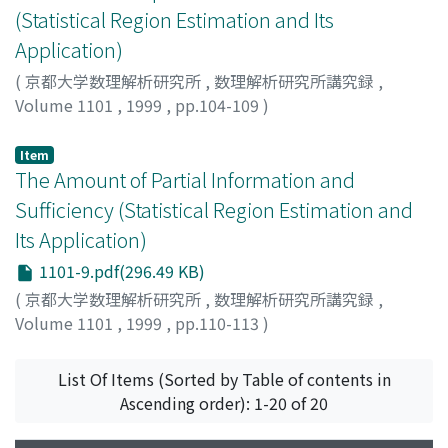
(Statistical Region Estimation and Its
Application)
(
京都大学数理解析研究所
,
数理解析研究所講究録
,
Volume 1101
,
1999
,
pp.104-109
)
津田, 美幸
;
Tsuda, Yoshiyuki
;
ツダ, ヨシユキ
Item
The Amount of Partial Information and
Sufficiency (Statistical Region Estimation and
Its Application)
1101-9.pdf(296.49 KB)
(
京都大学数理解析研究所
,
数理解析研究所講究録
,
Volume 1101
,
1999
,
pp.110-113
)
大谷内, 奈穂
;
赤平, 昌文
;
Oyauchi, Nao
;
Akahira,
Masafumi
;
オオヤウチ, ナオ
;
アカヒラ, マサフミ
List Of Items (Sorted by Table of contents in
Ascending order): 1-20 of 20