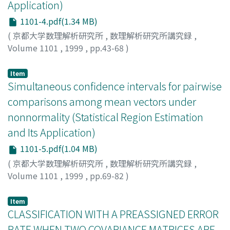
Application)
1101-4.pdf(1.34 MB)
(
京都大学数理解析研究所
,
数理解析研究所講究録
,
Volume 1101
,
1999
,
pp.43-68
)
飛田, 英祐
;
赤平, 昌文
;
Hida, Eisuke
;
Akahira, Masafumi
;
ヒダ, エイスケ
;
アカヒラ, マサフミ
Item
Simultaneous confidence intervals for pairwise
comparisons among mean vectors under
nonnormality (Statistical Region Estimation
and Its Application)
1101-5.pdf(1.04 MB)
(
京都大学数理解析研究所
,
数理解析研究所講究録
,
Volume 1101
,
1999
,
pp.69-82
)
Seo, Takashi
;
瀬尾, 隆
;
セオ, タカシ
Item
CLASSIFICATION WITH A PREASSIGNED ERROR
RATE WHEN TWO COVARIANCE MATRICES ARE