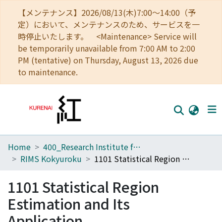
【メンテナンス】2026/08/13(木)7:00～14:00（予
定）において、メンテナンスのため、サービスを一
時停止いたします。 <Maintenance> Service will
be temporarily unavailable from 7:00 AM to 2:00
PM (tentative) on Thursday, August 13, 2026 due
to maintenance.
Home
400_Research Institute for Mathematical Sciences
Home
RIMS Kokyuroku
1101 Statistical Region Estimation and Its Application
Communities
1101 Statistical Region
Browse
Estimation and Its
Download Ranking
Application