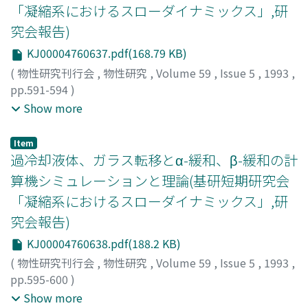
「凝縮系におけるスローダイナミックス」,研
究会報告)
KJ00004760637.pdf(168.79 KB)
(
物性研究刊行会
,
物性研究
,
Volume 59
,
Issue 5
,
1993
,
pp.591-594
)
松井, 淳
;
小田垣, 孝
;
樋渡, 保秋
;
Matsui, Jun
;
Odagaki,
Show more
Takashi
;
Hiwatari, Yasuaki
;
マツイ, ジュン
;
オダガキ, タカ
シ
;
ヒワタリ, ヤスアキ
Item
過冷却液体、ガラス転移とα-緩和、β-緩和の計
算機シミュレーションと理論(基研短期研究会
「凝縮系におけるスローダイナミックス」,研
究会報告)
KJ00004760638.pdf(188.2 KB)
(
物性研究刊行会
,
物性研究
,
Volume 59
,
Issue 5
,
1993
,
pp.595-600
)
藤原, 進
;
五味, 壮平
;
米沢, 富美子
;
Fujiwara, Susumu
;
Show more