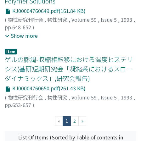
Polymer Solutions
KJ00004760649.pdf(161.84 KB)
(
物性研究刊行会
,
物性研究
,
Volume 59
,
Issue 5
,
1993
,
pp.648-652
)
落合, 萌
;
小倉, 浩
;
小棹, 理子
;
山崎, 義武
;
Ochiai, Moyuru
;
Show more
Ogura, Hiroshi
;
Ozao, Riko
;
Yamazaki, Yoshitake
;
オチア
イ, モユル
;
オグラ, ヒロシ
;
オザオ, リコ
;
ヤマザキ, ヨシタ
Item
ケ
ゲルの膨潤-収縮相転移における温度ヒステリ
シス(基研短期研究会「凝縮系におけるスロー
ダイナミックス」,研究会報告)
KJ00004760650.pdf(261.43 KB)
(
物性研究刊行会
,
物性研究
,
Volume 59
,
Issue 5
,
1993
,
pp.653-657
)
関本, 謙
;
Sekimoto, Ken
;
セキモト, ケン
(current)
«
1
2
»
List Of Items (Sorted by Table of contents in