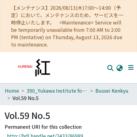
【メンテナンス】2026/08/13(木)7:00～14:00（予
定）において、メンテナンスのため、サービスを一
時停止いたします。 <Maintenance> Service will
be temporarily unavailable from 7:00 AM to 2:00
PM (tentative) on Thursday, August 13, 2026 due
to maintenance.
Home
390_Yukawa Institute for Theoretical Physics
Bussei Kenkyu
Home
Vol.59 No.5
Communities
Vol.59 No.5
Browse
Permanent URI for this collection
Download Ranking
http://hdl.handle.net/2433/86989