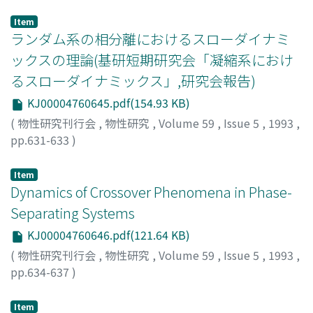
川崎, 恭治
;
古賀, 毅
;
Kawasaki, Kyoji
;
Koga, Tsuyoshi
;
カ
ワサキ, キョウジ
;
コガ, ツヨシ
Item
ランダム系の相分離におけるスローダイナミ
ックスの理論(基研短期研究会「凝縮系におけ
るスローダイナミックス」,研究会報告)
KJ00004760645.pdf(154.93 KB)
(
物性研究刊行会
,
物性研究
,
Volume 59
,
Issue 5
,
1993
,
pp.631-633
)
早川, 尚男
;
Hayakawa, Hisao
;
ハヤカワ, ヒサオ
Item
Dynamics of Crossover Phenomena in Phase-
Separating Systems
KJ00004760646.pdf(121.64 KB)
(
物性研究刊行会
,
物性研究
,
Volume 59
,
Issue 5
,
1993
,
pp.634-637
)
徳山, 道夫
;
榎本, 美久
;
Tokuyama, Michio
;
Enomoto,
Yoshihisa
;
トクヤマ, ミチオ
;
エノモト, ヨシヒサ
Item