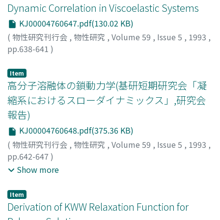
Dynamic Correlation in Viscoelastic Systems
KJ00004760647.pdf(130.02 KB)
(
物性研究刊行会
,
物性研究
,
Volume 59
,
Issue 5
,
1993
,
pp.638-641
)
小貫, 明
;
Onuki, Akira
;
オヌキ, アキラ
Item
高分子溶融体の鎖動力学(基研短期研究会「凝
縮系におけるスローダイナミックス」,研究会
報告)
KJ00004760648.pdf(375.36 KB)
(
物性研究刊行会
,
物性研究
,
Volume 59
,
Issue 5
,
1993
,
pp.642-647
)
川崎, 恭治
;
川勝, 年洋
;
Zimmermann, Walter
;
Kawasaki,
Show more
Kyoji
;
Kawakatsu, Toshihiro
;
カワサキ, キョウジ
;
カワカ
ツ, トシヒロ
Item
Derivation of KWW Relaxation Function for