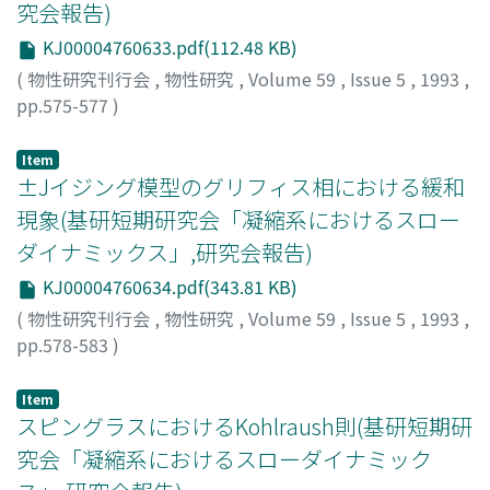
究会報告)
KJ00004760633.pdf(112.48 KB)
(
物性研究刊行会
,
物性研究
,
Volume 59
,
Issue 5
,
1993
,
pp.575-577
)
川崎, 辰夫
;
宮下, 精二
;
Kawasaki, Tatsuo
;
Miyashita, Seiji
;
カワサキ, タツオ
;
ミヤシタ, セイジ
Item
±Jイジング模型のグリフィス相における緩和
現象(基研短期研究会「凝縮系におけるスロー
ダイナミックス」,研究会報告)
KJ00004760634.pdf(343.81 KB)
(
物性研究刊行会
,
物性研究
,
Volume 59
,
Issue 5
,
1993
,
pp.578-583
)
高野, 宏
;
宮下, 精二
;
Takano, Hiroshi
;
Miyashita, Seiji
;
タ
カノ, ヒロシ
;
ミヤシタ, セイジ
Item
スピングラスにおけるKohlraush則(基研短期研
究会「凝縮系におけるスローダイナミック