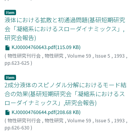
石井, 靖
;
Ishii, Yasushi
;
イシイ, ヤスシ
Item
液体における拡散と初通過問題(基研短期研究
会「凝縮系におけるスローダイナミックス」,
研究会報告)
KJ00004760643.pdf(115.09 KB)
(
物性研究刊行会
,
物性研究
,
Volume 59
,
Issue 5
,
1993
,
pp.623-625
)
宗像, 豊哲
;
金子, 豊
;
Munakata, Toyonori
;
Kaneko,
Yutaka
;
ムナカタ, トヨノリ
;
カネコ, ユタカ
Item
2成分液体のスピノダル分解におけるモード結
合の効果(基研短期研究会「凝縮系におけるス
ローダイナミックス」,研究会報告)
KJ00004760644.pdf(208.68 KB)
(
物性研究刊行会
,
物性研究
,
Volume 59
,
Issue 5
,
1993
,
pp.626-630
)