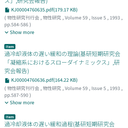
ス」,研究会報告)
KJ00004760635.pdf(179.17 KB)
(
物性研究刊行会
,
物性研究
,
Volume 59
,
Issue 5
,
1993
,
pp.584-586
)
福島, 孝治
;
吉野, 元
;
根本, 幸児
;
高山, 一
;
Fukushima, Koji
;
Show more
Yoshino, Hajime
;
Nemoto, Koji
;
Takayama, Hajime
;
フク
シマ, コウジ
;
ヨシノ, ハジメ
;
ネモト, コウジ
;
タカヤマ, ハ
Item
ジメ
過冷却液体の遅い緩和の理論(基研短期研究会
「凝縮系におけるスローダイナミックス」,研
究会報告)
KJ00004760636.pdf(164.22 KB)
(
物性研究刊行会
,
物性研究
,
Volume 59
,
Issue 5
,
1993
,
pp.587-590
)
小田垣, 孝
;
松井, 淳
;
樋渡, 保秋
;
Odagaki, Takashi
;
Matsui,
Show more
Jun
;
Hiwatari, Yasuaki
;
オダガキ, タカシ
;
マツイ, ジュン
;
ヒワタリ, ヤスアキ
Item
過冷却液体の遅い緩和過程(基研短期研究会