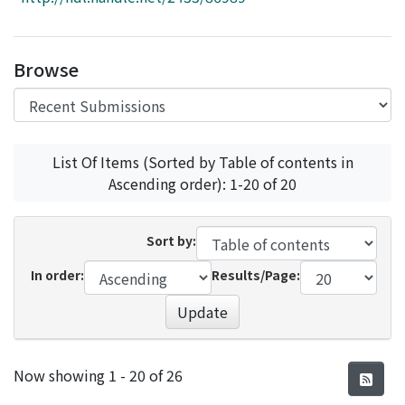
Access Statistics
Library Network
Browse
List Of Items (Sorted by Table of contents in
Ascending order): 1-20 of 20
Sort by:
In order:
Results/Page:
Update
Recent Submissions
Now showing
1 - 20 of 26