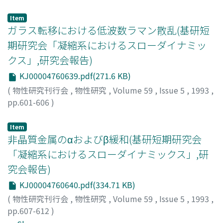
Gomi, Sohei
;
Yonezawa, Fumiko
;
フジワラ, ススム
;
ゴミ,
ソウヘイ
;
ヨネザワ, フミコ
Item
ガラス転移における低波数ラマン散乱(基研短
期研究会「凝縮系におけるスローダイナミッ
クス」,研究会報告)
KJ00004760639.pdf(271.6 KB)
(
物性研究刊行会
,
物性研究
,
Volume 59
,
Issue 5
,
1993
,
pp.601-606
)
小島, 誠治
;
Kojima, Seiji
;
コジマ, セイジ
Item
非晶質金属のαおよびβ緩和(基研短期研究会
「凝縮系におけるスローダイナミックス」,研
究会報告)
KJ00004760640.pdf(334.71 KB)
(
物性研究刊行会
,
物性研究
,
Volume 59
,
Issue 5
,
1993
,
pp.607-612
)
奥村, 展
;
井上, 明久
;
増本, 健
;
Okumura, Hiroshi
;
Inoue,