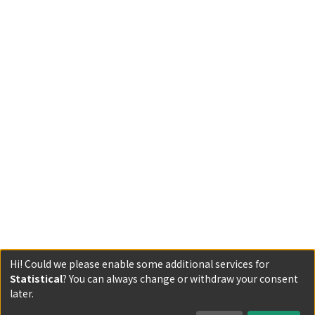
Hi! Could we please enable some additional services for
Statistical
? You can always change or withdraw your consent
Powered by DSpace and JAIRO Crawler-List
later.
All items in KURENAI are protected by original copyright,