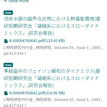
Show more
Akihisa
;
Masumoto, Tsuyoshi
;
オクムラ, ヒロシ
;
イノウ
エ, アキヒサ
;
マスモト, ツヨシ
Item
流体水銀の臨界点近傍における熱電能異常(基
研短期研究会「凝縮系におけるスローダイナ
ミックス」,研究会報告)
KJ00004760641.pdf(133.45 KB)
(
物性研究刊行会
,
物性研究
,
Volume 59
,
Issue 5
,
1993
,
pp.613-616
)
八尾, 誠
;
遠藤, 裕久
;
Yao, Makoto
;
Endo, Hirohisa
;
ヤオ,
マコト
;
エンドウ, ヒロヒサ
Item
準結晶中のフェイゾン緩和のダイナミクス(基
研短期研究会「凝縮系におけるスローダイナ
ミックス」,研究会報告)
KJ00004760642.pdf(318.96 KB)
(
物性研究刊行会
,
物性研究
,
Volume 59
,
Issue 5
,
1993
,
pp.617-622
)