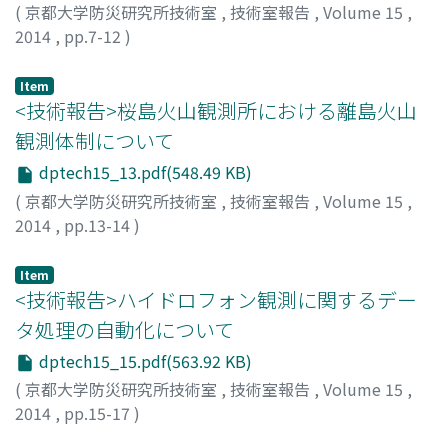
(
京都大学防災研究所技術室
,
技術室報告
,
Volume 15
,
2014
,
pp.7-12
)
三浦, 勉
Item
<技術報告>桜島火山観測所における離島火山
観測体制について
dptech15_13.pdf(548.49 KB)
(
京都大学防災研究所技術室
,
技術室報告
,
Volume 15
,
2014
,
pp.13-14
)
園田, 忠臣
Item
<技術報告>ハイドロフォン観測に関するデー
タ処理の自動化について
dptech15_15.pdf(563.92 KB)
(
京都大学防災研究所技術室
,
技術室報告
,
Volume 15
,
2014
,
pp.15-17
)
山崎, 友也
;
YAMAZAKI, Tomoya
;
ヤマザキ, トモヤ