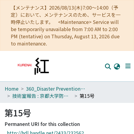
【メンテナンス】2026/08/13(木)7:00～14:00（予
定）において、メンテナンスのため、サービスを一
時停止いたします。 <Maintenance> Service will
be temporarily unavailable from 7:00 AM to 2:00
PM (tentative) on Thursday, August 13, 2026 due
to maintenance.
Home
360_Disaster Prevention Research Institute
Home
技術室報告 : 京都大学防災研究所
第15号
Communities
第15号
Browse
Permanent URI for this collection
Download Ranking
http://hdl.handle.net/2433/232562