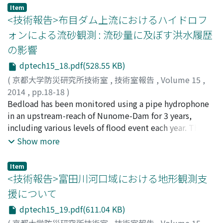
Item
<技術報告>布目ダム上流におけるハイドロフ
ォンによる流砂観測 : 流砂量に及ぼす洪水履歴
の影響
dptech15_18.pdf(528.55 KB)
(
京都大学防災研究所技術室
,
技術室報告
,
Volume 15
,
2014
,
pp.18-18
)
米田, 格
Bedload has been monitored using a pipe hydrophone
;
冨阪, 和秀
;
山崎, 友也
;
小林, 草平
;
竹門, 康弘
;
角,
哲也
in an upstream-reach of Nunome-Dam for 3 years,
;
YONEDA, Itaru
;
TOMISAKA, Kazuhide
;
YAMAZAKI,
Tomoya
including various levels of flood event each year. The
;
KOBAYASHI, Sohei
;
TAKEMON, Yasuhiro
;
SUMI,
Tetsuya
hysteresis curve between discharge and bedload in each
;
20378920
;
40311732
;
ヨネダ, イタル
;
トミサカ,
Show more
カズヒデ
event changed according to the previous occurrence of
;
ヤマザキ, トモヤ
;
コバヤシ, ソウヘイ
;
タケモン,
ヤスヒロ
large flood. Bedload at given discharge was equal
;
スミ, テツヤ
Item
between rising and receding phases in events preceding
<技術報告>富田川河口域における地形観測支
to a large flood, while that of rising phase increased in a
援について
few events after the large flood. Bedload is likely to
dptech15_19.pdf(611.04 KB)
increase temporally after a sediment supply from banks
and tributaries occurring during large floods.