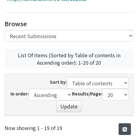
Access Statistics
Library Network
Browse
List Of Items (Sorted by Table of contents in
Ascending order): 1-20 of 20
Sort by:
In order:
Results/Page:
Update
Recent Submissions
Now showing
1 - 19 of 19