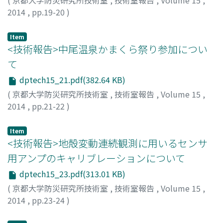
(
京都大学防災研究所技術室
,
技術室報告
,
Volume 15
,
2014
,
pp.19-20
)
久保, 輝広
Item
<技術報告>中尾温泉かまくら祭り参加につい
て
dptech15_21.pdf(382.64 KB)
(
京都大学防災研究所技術室
,
技術室報告
,
Volume 15
,
2014
,
pp.21-22
)
市田, 児太朗
Item
<技術報告>地殻変動連続観測に用いるセンサ
用アンプのキャリブレーションについて
dptech15_23.pdf(313.01 KB)
(
京都大学防災研究所技術室
,
技術室報告
,
Volume 15
,
2014
,
pp.23-24
)
小松, 信太郎