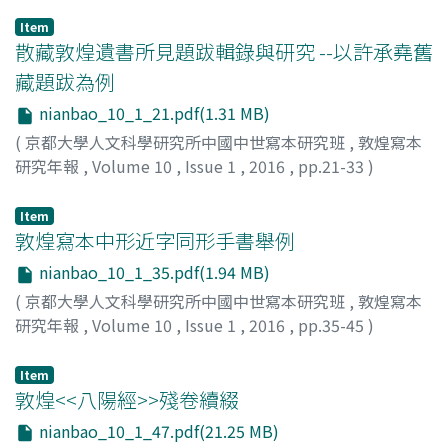
方, 廣錩
Item
散藏敦煌遺書所見題跋輯錄與研究 --以許承堯舊
藏題跋為例
nianbao_10_1_21.pdf(1.31 MB)
(
京都大學人文科學研究所中國中世寫本研究班
,
敦煌寫本
研究年報
,
Volume 10
,
Issue 1
,
2016
,
pp.21-33
)
朱, 鳳玉
Item
敦煌寫本中形近字同形手書舉例
nianbao_10_1_35.pdf(1.94 MB)
(
京都大學人文科學研究所中國中世寫本研究班
,
敦煌寫本
研究年報
,
Volume 10
,
Issue 1
,
2016
,
pp.35-45
)
郝, 春文
;
王, 曉燕
Item
敦煌<<八陽經>>殘卷續綴
nianbao_10_1_47.pdf(21.25 MB)