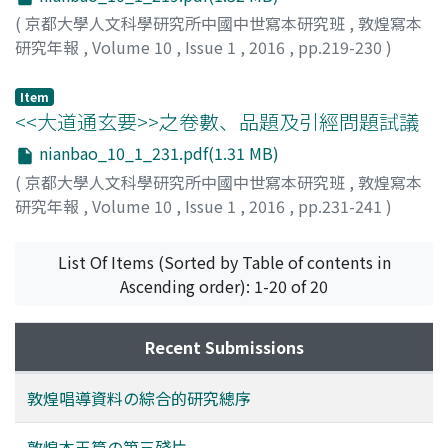
(
京都大學人文科學研究所中國中世寫本研究班
,
敦煌寫本
研究年報
,
Volume 10
,
Issue 1
,
2016
,
pp.219-230
)
劉, 屹
Item
<<大道通玄要>>之卷數、品題及引經問題試議
nianbao_10_1_231.pdf(1.31 MB)
(
京都大學人文科學研究所中國中世寫本研究班
,
敦煌寫本
研究年報
,
Volume 10
,
Issue 1
,
2016
,
pp.231-241
)
周, 西波
List Of Items (Sorted by Table of contents in
Ascending order): 1-20 of 20
Recent Submissions
敦煌唱導資料の綜合的研究總序
敦煌本玉篇の第三殘片