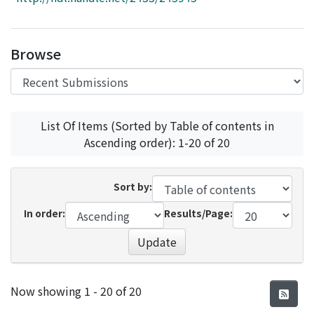
Access Statistics
Library Network
Browse
List Of Items (Sorted by Table of contents in
Ascending order): 1-20 of 20
Sort by:
In order:
Results/Page:
Update
Recent Submissions
Now showing
1 - 20 of 20