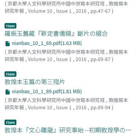
(
京都大學人文科學研究所中國中世寫本研究班
,
敦煌寫本
研究年報
,
Volume 10
,
Issue 1
,
2016
,
pp.47-67
)
張, 涌泉
;
羅, 慕君
Item
羅振玉舊藏『新定書儀鏡』斷片の綴合
nianbao_10_1_69.pdf(1.63 MB)
(
京都大學人文科學研究所中國中世寫本研究班
,
敦煌寫本
研究年報
,
Volume 10
,
Issue 1
,
2016
,
pp.69-87
)
山口, 正晃
;
Yamaguchi, Masateru
;
ヤマグチ, マサテル
Item
敦煌本玉篇の第三殘片
nianbao_10_1_89.pdf(1.81 MB)
(
京都大學人文科學研究所中國中世寫本研究班
,
敦煌寫本
研究年報
,
Volume 10
,
Issue 1
,
2016
,
pp.89-94
)
高田, 時雄
;
Takata, Tokio
;
タカタ, トキオ
Item
敦煌本『文心雕龍』研究事始 --初期敦煌學の一