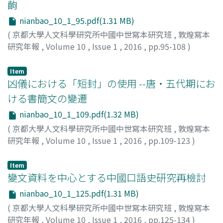
齣
nianbao_10_1_95.pdf(1.31 MB)
(
京都大學人文科學研究所中國中世寫本研究班
,
敦煌寫本
研究年報
,
Volume 10
,
Issue 1
,
2016
,
pp.95-108
)
永田, 知之
;
Nagata, Tomoyuki
;
ナガタ, トモユキ
Item
凶儀における「短封」の使用 --唐・五代期にお
ける書簡文の變遷
nianbao_10_1_109.pdf(1.32 MB)
(
京都大學人文科學研究所中國中世寫本研究班
,
敦煌寫本
研究年報
,
Volume 10
,
Issue 1
,
2016
,
pp.109-123
)
山本, 孝子
;
Yamamoto, Takako
;
ヤマモト, タカコ
Item
變文資料を中心とする中國口語史研究再檢討
nianbao_10_1_125.pdf(1.31 MB)
(
京都大學人文科學研究所中國中世寫本研究班
,
敦煌寫本
研究年報
,
Volume 10
,
Issue 1
,
2016
,
pp.125-134
)