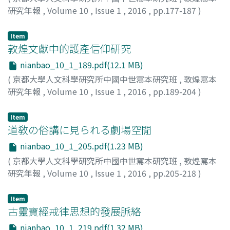
研究年報
,
Volume 10
,
Issue 1
,
2016
,
pp.177-187
)
鄭, 阿財
Item
敦煌文獻中的護產信仰研究
nianbao_10_1_189.pdf(12.1 MB)
(
京都大學人文科學研究所中國中世寫本研究班
,
敦煌寫本
研究年報
,
Volume 10
,
Issue 1
,
2016
,
pp.189-204
)
梁, 麗玲
Item
道敎の俗講に見られる劇場空閒
nianbao_10_1_205.pdf(1.23 MB)
(
京都大學人文科學研究所中國中世寫本研究班
,
敦煌寫本
研究年報
,
Volume 10
,
Issue 1
,
2016
,
pp.205-218
)
遊佐, 昇
Item
古靈寶經戒律思想的發展脈絡
nianbao_10_1_219.pdf(1.32 MB)