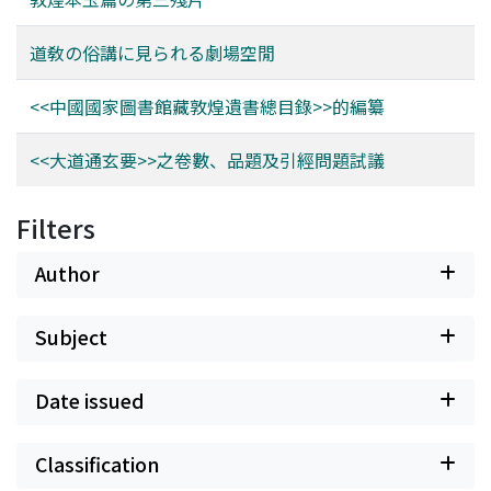
道敎の俗講に見られる劇場空閒
<<中國國家圖書館藏敦煌遺書總目錄>>的編纂
<<大道通玄要>>之卷數、品題及引經問題試議
Filters
Author
Subject
Date issued
Classification