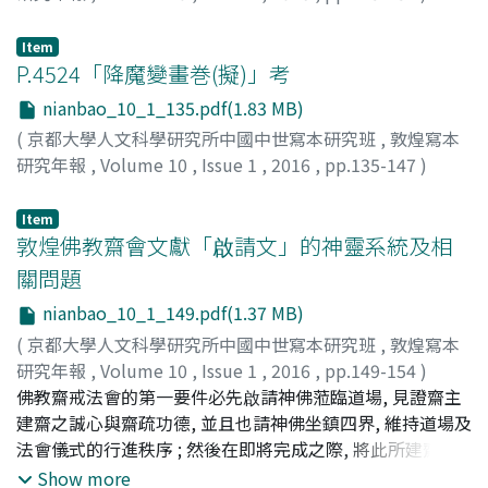
玄, 幸子
;
Gen, Yukiko
;
ゲン, ユキコ
Item
P.4524「降魔變畫巻(擬)」考
nianbao_10_1_135.pdf(1.83 MB)
(
京都大學人文科學研究所中國中世寫本研究班
,
敦煌寫本
研究年報
,
Volume 10
,
Issue 1
,
2016
,
pp.135-147
)
髙井, 龍
Item
敦煌佛教齋會文獻「啟請文」的神靈系統及相
關問題
nianbao_10_1_149.pdf(1.37 MB)
(
京都大學人文科學研究所中國中世寫本研究班
,
敦煌寫本
研究年報
,
Volume 10
,
Issue 1
,
2016
,
pp.149-154
)
王, 三慶
佛教齋戒法會的第一要件必先啟請神佛蒞臨道場, 見證齋主
;
Wang, Sanqing
建齋之誠心與齋疏功德, 並且也請神佛坐鎮四界, 維持道場及
法會儀式的行進秩序 ; 然後在即將完成之際, 將此所建齋會
功德一一迴向於諸佛菩薩, 以及各階級的生靈百姓, 更延澤於
Show more