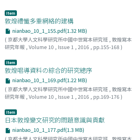
已往之七世祖先親人與所有鬼神 ; 在齋會活動即將終了的當
下, 還要恭送神佛聖靈等復歸原位。也因如此, 每一篇完整的
Item
齋戒法會文本, 總不斷的出現啟請與念誦這些神佛的名字, 卻
敦煌禮懺多重網絡的建構
也多少呈現著宗教的派別與信仰對象的不同, 而有著不同的
nianbao_10_1_155.pdf(1.32 MB)
神佛名稱, 除了純佛齋之有顯密世尊與諸菩薩的分別外, 雜齋
(
京都大學人文科學研究所中國中世寫本研究班
,
敦煌寫本
中更有諸神佛的出現, 饒富趣味的是隨著佛教的在地化, 偶而
研究年報
,
Volume 10
,
Issue 1
,
2016
,
pp.155-168
)
也有當地神祇的涉入。故本篇實就敦煌齋文文獻查考其中的
汪, 娟
神佛問題, 藉以了解佛教諸宗之興衰與齋會之演變, 是為寫作
Item
之主要目的。
敦煌唱導資料の綜合的研究總序
nianbao_10_1_169.pdf(1.22 MB)
(
京都大學人文科學研究所中國中世寫本研究班
,
敦煌寫本
研究年報
,
Volume 10
,
Issue 1
,
2016
,
pp.169-176
)
荒見, 泰史
Item
日本敦煌變文研究的問題意識與貢獻
nianbao_10_1_177.pdf(1.3 MB)
(
京都大學人文科學研究所中國中世寫本研究班
,
敦煌寫本