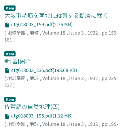
Item
大阪市堺筋を南北に縱貫する斷層に就て
ctg018003_159.pdf(2.76 MB)
(
地球學團
,
地球
,
Volume 18
,
Issue 3
,
1932
,
pp.159-
181
)
西尾, 銈次郞
;
Nishio, K.
Item
新[著]紹介
ctg018003_235.pdf(193.68 KB)
(
地球學團
,
地球
,
Volume 18
,
Issue 3
,
1932
,
pp.235-
237
)
Item
佐賀縣の自然地理(四)
ctg018003_195.pdf(1.12 MB)
(
地球學團
,
地球
,
Volume 18
,
Issue 3
,
1932
,
pp.195-