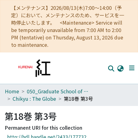
【メンテナンス】2026/08/13(木)7:00～14:00（予
定）において、メンテナンスのため、サービスを一
時停止いたします。 <Maintenance> Service will
be temporarily unavailable from 7:00 AM to 2:00
PM (tentative) on Thursday, August 13, 2026 due
to maintenance.
Home
050_Graduate School of Science
Home
Chikyu : The Globe
第18巻 第3号
Communities
第18巻 第3号
Browse
Permanent URI for this collection
Download Ranking
http://hdl.handle.net/2433/177732