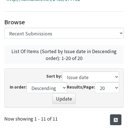
Access Statistics
Library Network
Browse
List Of Items (Sorted by Issue date in Descending
order): 1-20 of 20
Sort by:
In order:
Results/Page:
Update
Recent Submissions
Now showing
1 - 11 of 11