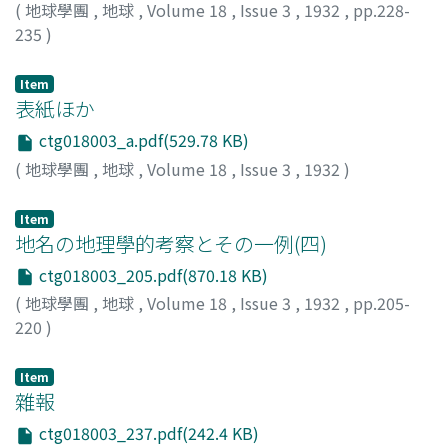
(
地球學團
,
地球
,
Volume 18
,
Issue 3
,
1932
,
pp.228-
235
)
瀧川, 規一
;
Takigawa, K.
Item
表紙ほか
ctg018003_a.pdf(529.78 KB)
(
地球學團
,
地球
,
Volume 18
,
Issue 3
,
1932
)
Item
地名の地理學的考察とその一例(四)
ctg018003_205.pdf(870.18 KB)
(
地球學團
,
地球
,
Volume 18
,
Issue 3
,
1932
,
pp.205-
220
)
小林, 俉一郞
;
Kobayashi, G.
Item
雜報
ctg018003_237.pdf(242.4 KB)