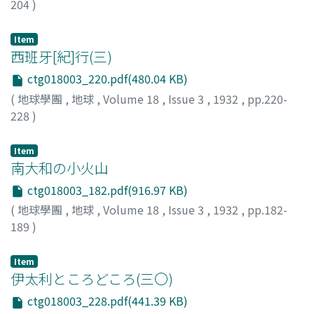
204
)
堀, 米次
;
Hori, Y.
Item
西班牙[紀]行(三)
ctg018003_220.pdf(480.04 KB)
(
地球學團
,
地球
,
Volume 18
,
Issue 3
,
1932
,
pp.220-
228
)
小牧, 實繁
;
Komaki, S.
Item
南大和の小火山
ctg018003_182.pdf(916.97 KB)
(
地球學團
,
地球
,
Volume 18
,
Issue 3
,
1932
,
pp.182-
189
)
春木, 篤夫
;
Harumoto, A.
Item
伊太利ところどころ(三〇)
ctg018003_228.pdf(441.39 KB)