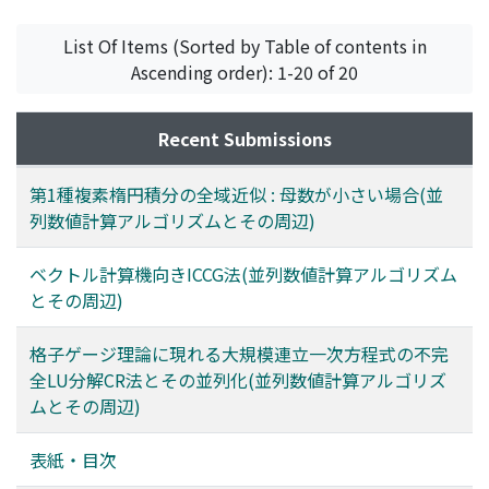
小野, 令美
;
戸田, 英雄
;
Ono, Harumi
;
Toda, Hideo
;
オノ,
ハルミ
;
トダ, ヒデオ
List Of Items (Sorted by Table of contents in
Ascending order): 1-20 of 20
Recent Submissions
第1種複素楕円積分の全域近似 : 母数が小さい場合(並
列数値計算アルゴリズムとその周辺)
ベクトル計算機向きICCG法(並列数値計算アルゴリズム
とその周辺)
格子ゲージ理論に現れる大規模連立一次方程式の不完
全LU分解CR法とその並列化(並列数値計算アルゴリズ
ムとその周辺)
表紙・目次