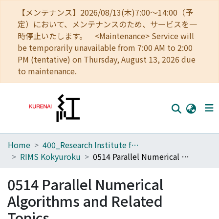
【メンテナンス】2026/08/13(木)7:00～14:00（予
定）において、メンテナンスのため、サービスを一
時停止いたします。 <Maintenance> Service will
be temporarily unavailable from 7:00 AM to 2:00
PM (tentative) on Thursday, August 13, 2026 due
to maintenance.
Home
400_Research Institute for Mathematical Sciences
Home
RIMS Kokyuroku
0514 Parallel Numerical Algorithms and Related Topics
Communities
0514 Parallel Numerical
Browse
Algorithms and Related
Download Ranking
Topics