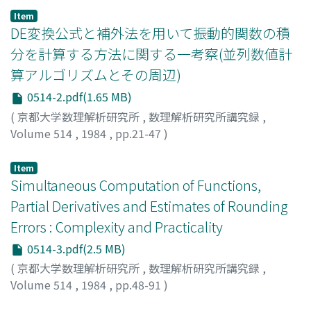
スギウラ, ヒロシ
Item
DE変換公式と補外法を用いて振動的関数の積
分を計算する方法に関する一考察(並列数値計
算アルゴリズムとその周辺)
0514-2.pdf(1.65 MB)
(
京都大学数理解析研究所
,
数理解析研究所講究録
,
Volume 514
,
1984
,
pp.21-47
)
杉原, 正顕
;
Sugihara, Masaaki
;
スギハラ, マサアキ
Item
Simultaneous Computation of Functions,
Partial Derivatives and Estimates of Rounding
Errors : Complexity and Practicality
0514-3.pdf(2.5 MB)
(
京都大学数理解析研究所
,
数理解析研究所講究録
,
Volume 514
,
1984
,
pp.48-91
)
IRI, Masao
;
伊理, 正夫
;
イリ, マサオ