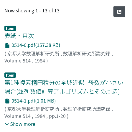
Recent Submissions
Now showing
1 - 13 of 13
Item
表紙・目次
0514-0.pdf(157.38 KB)
(
京都大学数理解析研究所
,
数理解析研究所講究録
,
Volume 514
,
1984
)
Item
第1種複素楕円積分の全域近似 : 母数が小さい
場合(並列数値計算アルゴリズムとその周辺)
0514-1.pdf(1.01 MB)
(
京都大学数理解析研究所
,
数理解析研究所講究録
,
Volume 514
,
1984
,
pp.1-20
)
久原, 秀夫
;
鳥居, 達生
;
杉浦, 洋
;
Kuhara, Hideo
;
Torii,
Show more
Tatsuo
;
Sugiura, Hiroshi
;
クハラ, ヒデオ
;
トリイ, タツオ
;