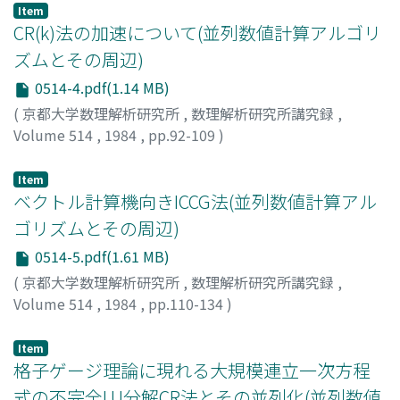
Item
CR(k)法の加速について(並列数値計算アルゴリ
ズムとその周辺)
0514-4.pdf(1.14 MB)
(
京都大学数理解析研究所
,
数理解析研究所講究録
,
Volume 514
,
1984
,
pp.92-109
)
村田, 健郎
;
Murata, Kenro
;
ムラタ, ケンロウ
Item
ベクトル計算機向きICCG法(並列数値計算アル
ゴリズムとその周辺)
0514-5.pdf(1.61 MB)
(
京都大学数理解析研究所
,
数理解析研究所講究録
,
Volume 514
,
1984
,
pp.110-134
)
後, 保範
;
Ushiro, Yasunori
;
ウシロ, ヤスノリ
Item
格子ゲージ理論に現れる大規模連立一次方程
式の不完全LU分解CR法とその並列化(並列数値