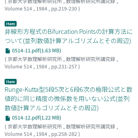
(
京都大学数理解析研究所
,
数理解析研究所講究録
,
Volume 514
,
1984
,
pp.219-230
)
島崎, 眞昭
;
Shimasaki, Masaaki
;
シマサキ, マサアキ
Item
非線形方程式のBifurcation Pointsの計算方法に
ついて(並列数値計算アルゴリズムとその周辺)
0514-11.pdf(1.63 MB)
(
京都大学数理解析研究所
,
数理解析研究所講究録
,
Volume 514
,
1984
,
pp.231-257
)
山本, 範夫
;
Yamamoto, Norio
;
ヤマモト, ノリオ
Item
Runge-Kutta型5段5次と6段6次の極限公式と数
値的に同じ精度の微係数を用いない公式(並列
数値計算アルゴリズムとその周辺)
0514-12.pdf(1.22 MB)
(
京都大学数理解析研究所
,
数理解析研究所講究録
,
Volume 514
,
1984
,
pp.258-282
)