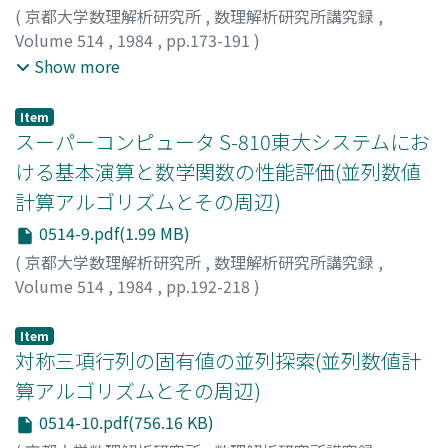
(
京都大学数理解析研究所
,
数理解析研究所講究録
,
Volume 514
,
1984
,
pp.173-191
)
Yasumura, Michiaki
;
Tanaka, Yoshikazu
;
Kanada, Yasusi
;
Show more
安村, 通晃
;
田中, 義一
;
金田, 泰
;
ヤスムラ, ミチアキ
;
タナ
カ, ヨシカズ
;
カネダ, ヤスシ
Item
スーパーコンピュータ S-810東大システムにお
ける基本演算と数学関数の性能評価(並列数値
計算アルゴリズムとその周辺)
0514-9.pdf(1.99 MB)
(
京都大学数理解析研究所
,
数理解析研究所講究録
,
Volume 514
,
1984
,
pp.192-218
)
唐木, 幸比古
;
KARAKI, Yukihiko
;
カラキ, ユキヒコ
Item
対称三項行列の固有値の並列探索(並列数値計
算アルゴリズムとその周辺)
0514-10.pdf(756.16 KB)