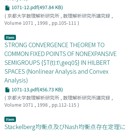
1071-12.pdf(497.84 KB)
(
京都大学数理解析研究所
,
数理解析研究所講究録
,
Volume 1071
,
1998
,
pp.105-111
)
高橋, 眞映
;
Takahashi, Sin-Ei
;
タカハシ, シンエイ
Item
STRONG CONVERGENCE THEOREM TO
COMMON FIXED POINTS OF NONEXPANSIVE
SEMIGROUPS {$T(t):t\geq0$} IN HILBERT
SPACES (Nonlinear Analysis and Convex
Analysis)
1071-13.pdf(456.73 KB)
(
京都大学数理解析研究所
,
数理解析研究所講究録
,
Volume 1071
,
1998
,
pp.112-115
)
鈴木, 智成
;
Suzuki, Tomonari
;
スズキ, トモナリ
Item
Stackelberg均衡点及びNash均衡点存在定理に