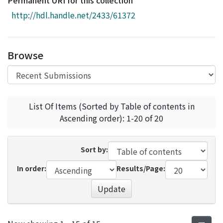
Permanent URI for this collection
Access Statistics
http://hdl.handle.net/2433/61372
Library Network
Browse
List Of Items (Sorted by Table of contents in
Ascending order): 1-20 of 20
Sort by:
In order:
Results/Page:
Update
Recent Submissions