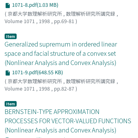
1071-8.pdf(1.03 MB)
(
京都大学数理解析研究所
,
数理解析研究所講究録
,
Volume 1071
,
1998
,
pp.69-81
)
高橋, 渉
;
Takahashi, Wataru
;
タカハシ, ワタル
Item
Generalized supremum in ordered linear
space and facial structure of a convex set
(Nonlinear Analysis and Convex Analysis)
1071-9.pdf(648.55 KB)
(
京都大学数理解析研究所
,
数理解析研究所講究録
,
Volume 1071
,
1998
,
pp.82-87
)
Komuro, Naoto
;
小室, 直人
;
コムロ, ナオト
Item
BERNSTEIN-TYPE APPROXIMATION
PROCESSES FOR VECTOR-VALUED FUNCTIONS
(Nonlinear Analysis and Convex Analysis)