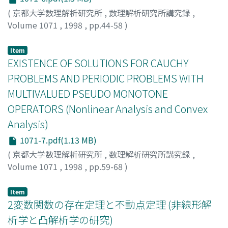
(
京都大学数理解析研究所
,
数理解析研究所講究録
,
Volume 1071
,
1998
,
pp.44-58
)
Atsushiba, Sachiko
;
厚芝, 幸子
;
アツシバ, サチコ
Item
EXISTENCE OF SOLUTIONS FOR CAUCHY
PROBLEMS AND PERIODIC PROBLEMS WITH
MULTIVALUED PSEUDO MONOTONE
OPERATORS (Nonlinear Analysis and Convex
Analysis)
1071-7.pdf(1.13 MB)
(
京都大学数理解析研究所
,
数理解析研究所講究録
,
Volume 1071
,
1998
,
pp.59-68
)
Shioji, Naoki
;
塩路, 直樹
;
シオジ, ナオキ
Item
2変数関数の存在定理と不動点定理 (非線形解
析学と凸解析学の研究)