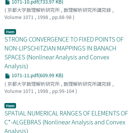
1071-10.pdf(733.97 KB)
(
京都大学数理解析研究所
,
数理解析研究所講究録
,
Volume 1071
,
1998
,
pp.88-98
)
Nishishiraho, Toshihiko
;
西白保, 敏彦
;
ニシシラホ, トシヒ
コ
Item
STRONG CONVERGENCE TO FIXED POINTS OF
NON-LIPSCHITZIAN MAPPINGS IN BANACH
SPACES (Nonlinear Analysis and Convex
Analysis)
1071-11.pdf(609.99 KB)
(
京都大学数理解析研究所
,
数理解析研究所講究録
,
Volume 1071
,
1998
,
pp.99-104
)
Kim, Gang-Eun
Item
SPATIAL NUMERICAL RANGES OF ELEMENTS OF
C*-ALGEBRAS (Nonlinear Analysis and Convex
Analysis)