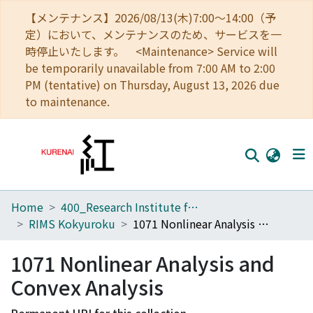
【メンテナンス】2026/08/13(木)7:00～14:00（予
定）において、メンテナンスのため、サービスを一
時停止いたします。 <Maintenance> Service will
be temporarily unavailable from 7:00 AM to 2:00
PM (tentative) on Thursday, August 13, 2026 due
to maintenance.
Home
400_Research Institute for Mathematical Sciences
Home
RIMS Kokyuroku
1071 Nonlinear Analysis and Convex Analysis
Communities
1071 Nonlinear Analysis and
Browse
Convex Analysis
Download Ranking