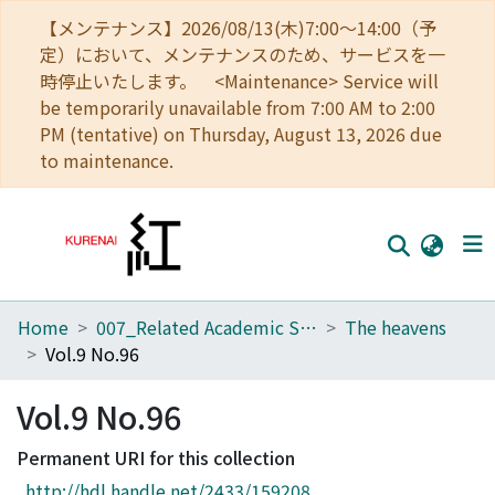
【メンテナンス】2026/08/13(木)7:00～14:00（予
定）において、メンテナンスのため、サービスを一
時停止いたします。 <Maintenance> Service will
be temporarily unavailable from 7:00 AM to 2:00
PM (tentative) on Thursday, August 13, 2026 due
to maintenance.
Home
007_Related Academic Societies
The heavens
Home
Vol.9 No.96
Communities
Vol.9 No.96
Browse
Permanent URI for this collection
Download Ranking
http://hdl.handle.net/2433/159208