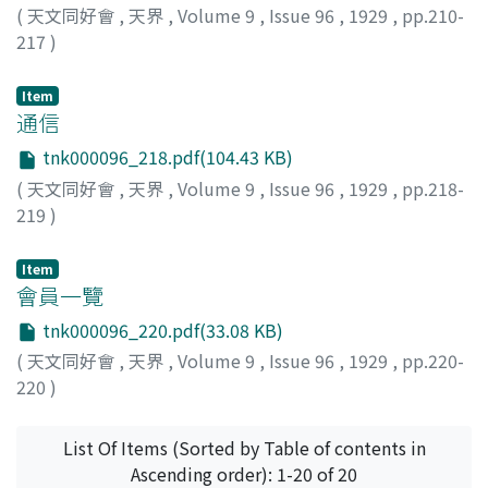
(
天文同好會
,
天界
,
Volume 9
,
Issue 96
,
1929
,
pp.210-
217
)
Item
通信
tnk000096_218.pdf(104.43 KB)
(
天文同好會
,
天界
,
Volume 9
,
Issue 96
,
1929
,
pp.218-
219
)
Item
會員一覽
tnk000096_220.pdf(33.08 KB)
(
天文同好會
,
天界
,
Volume 9
,
Issue 96
,
1929
,
pp.220-
220
)
List Of Items (Sorted by Table of contents in
Ascending order): 1-20 of 20