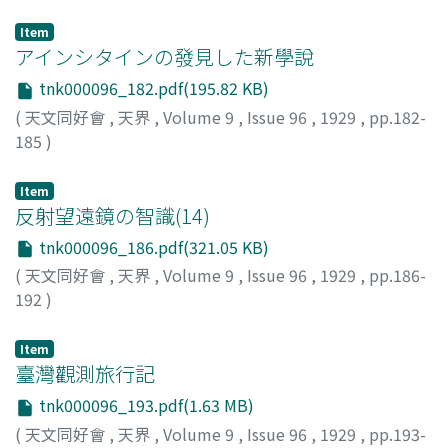
山本, 一淸
;
Yamamoto, Issei
;
ヤマモト, イッセイ
Item
アインシタインの發見した新學說
tnk000096_182.pdf(195.82 KB)
(
天文同好會
,
天界
,
Volume 9
,
Issue 96
,
1929
,
pp.182-
185
)
ライヘンバハ
Item
反射望遠鏡の智識(14)
tnk000096_186.pdf(321.05 KB)
(
天文同好會
,
天界
,
Volume 9
,
Issue 96
,
1929
,
pp.186-
192
)
中村, 要
;
Nakamura, Kaname
;
ナカムラ, カナメ
Item
臺灣觀測旅行記
tnk000096_193.pdf(1.63 MB)
(
天文同好會
,
天界
,
Volume 9
,
Issue 96
,
1929
,
pp.193-