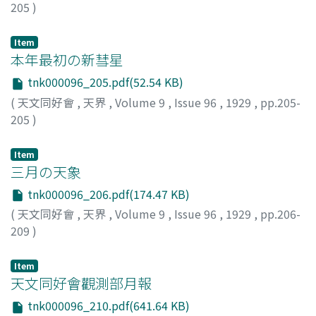
205
)
村上, 忠敬
;
Murakami, Tadayoshi
;
ムラカミ, タダヨシ
Item
本年最初の新彗星
tnk000096_205.pdf(52.54 KB)
(
天文同好會
,
天界
,
Volume 9
,
Issue 96
,
1929
,
pp.205-
205
)
Item
三月の天象
tnk000096_206.pdf(174.47 KB)
(
天文同好會
,
天界
,
Volume 9
,
Issue 96
,
1929
,
pp.206-
209
)
Item
天文同好會觀測部月報
tnk000096_210.pdf(641.64 KB)