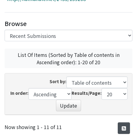
Access Statistics
Library Network
Browse
List Of Items (Sorted by Table of contents in
Ascending order): 1-20 of 20
Sort by:
In order:
Results/Page:
Update
Recent Submissions
Now showing
1 - 11 of 11