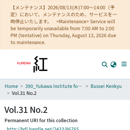
【メンテナンス】2026/08/13(木)7:00～14:00（予
定）において、メンテナンスのため、サービスを一
時停止いたします。 <Maintenance> Service will
be temporarily unavailable from 7:00 AM to 2:00
PM (tentative) on Thursday, August 13, 2026 due
to maintenance.
Home
390_Yukawa Institute for Theoretical Physics
Bussei Kenkyu
Home
Vol.31 No.2
Communities
Vol.31 No.2
Browse
Permanent URI for this collection
Download Ranking
http://hdl.handle.net/2433/86765