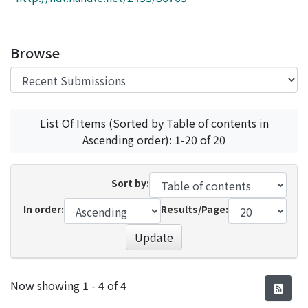
Access Statistics
Library Network
Browse
List Of Items (Sorted by Table of contents in
Ascending order): 1-20 of 20
Sort by:
In order:
Results/Page:
Update
Recent Submissions
Now showing
1 - 4 of 4