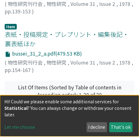
(
物性研究刊行会
,
物性研究
,
Volume 31
,
Issue 2
,
1978
,
pp.139-153
)
Item
表紙・投稿規定・プレプリント・編集後記・
裏表紙ほか
bussei_31_2_a.pdf(479.53 KB)
(
物性研究刊行会
,
物性研究
,
Volume 31
,
Issue 2
,
1978
,
pp.154-167
)
List Of Items (Sorted by Table of contents in
Ascending order): 1-20 of 20
Hi! Could we please enable some additional services for
Statistical
? You can always change or withdraw your consent
Recent Submissions
later.
Let me choose
I decline
That's ok
磁場の関係する物理学に新らしい常識を樹立すること
に就いて