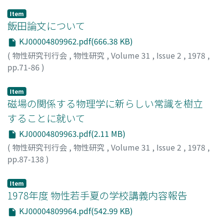
Item
飯田論文について
KJ00004809962.pdf(666.38 KB)
(
物性研究刊行会
,
物性研究
,
Volume 31
,
Issue 2
,
1978
,
pp.71-86
)
近藤, 淳
;
Kondo, Jun
;
コンドウ, ジュン
Item
磁場の関係する物理学に新らしい常識を樹立
することに就いて
KJ00004809963.pdf(2.11 MB)
(
物性研究刊行会
,
物性研究
,
Volume 31
,
Issue 2
,
1978
,
pp.87-138
)
飯田, 修一
;
Iida, Shuichi
;
イイダ, シュウイチ
Item
1978年度 物性若手夏の学校講義内容報告
KJ00004809964.pdf(542.99 KB)