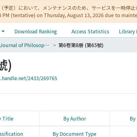
:00（予定）において、メンテナンスのため、サービスを一時停止いたします。 
0 PM (tentative) on Thursday, August 13, 2026 due to maint
e
Download Ranking
Access Statistics
Library
The Journal of Philosophical Studies
第6卷第8册 (第65號)
號)
l.handle.net/2433/269765
 Title
By Author
By 
ssification
By Document Type