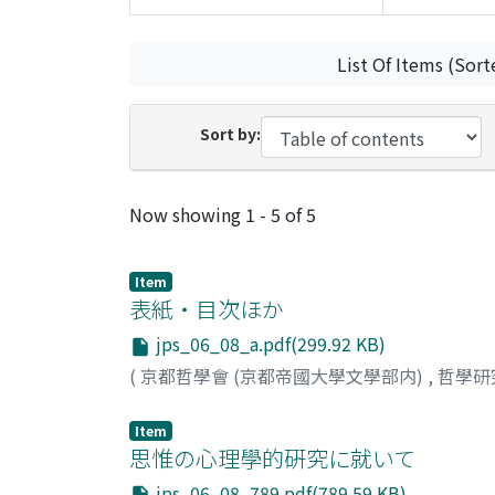
List Of Items (Sort
Sort by:
Recent Submissions
Now showing
1 - 5 of 5
Item
表紙・目次ほか
jps_06_08_a.pdf(299.92 KB)
(
京都哲學會 (京都帝國大學文學部内)
,
哲學研
Item
思惟の心理學的硏究に就いて
jps_06_08_789.pdf(789.59 KB)