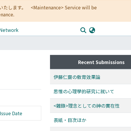
<Maintenance> Service will be
enance.
 Network
Recent Submissions
伊藤仁齋の敎育效果論
思惟の心理學的硏究に就いて
<雜錄>理念としての神の實在性
Issue Date
表紙・目次ほか