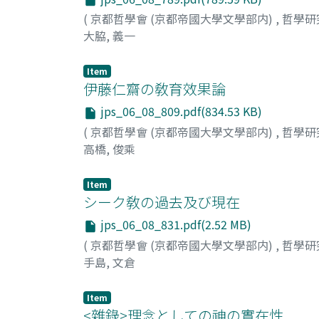
(
京都哲學會 (京都帝國大學文學部内)
,
哲學研
大脇, 義一
Item
伊藤仁齋の敎育效果論
jps_06_08_809.pdf(834.53 KB)
(
京都哲學會 (京都帝國大學文學部内)
,
哲學研
高橋, 俊乘
Item
シーク敎の過去及び現在
jps_06_08_831.pdf(2.52 MB)
(
京都哲學會 (京都帝國大學文學部内)
,
哲學研
手島, 文倉
Item
<雜錄>理念としての神の實在性