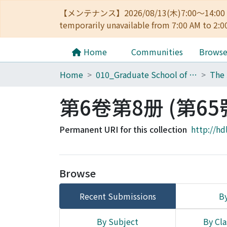
【メンテナンス】2026/08/13(木)7:00～14
temporarily unavailable from 7:00 AM to 2:0
Home
Communities
Brows
Home
010_Graduate School of Letters
第6卷第8册 (第65
Permanent URI for this collection
http://hd
Browse
Recent Submissions
By
By Subject
By Cla