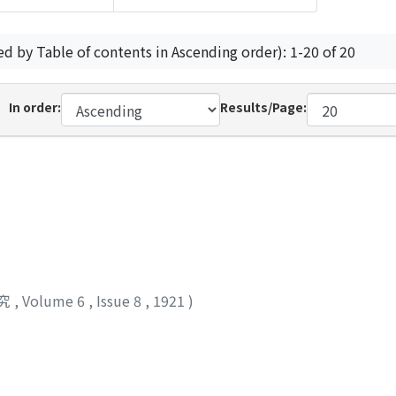
ed by Table of contents in Ascending order): 1-20 of 20
In order:
Results/Page:
究
,
Volume 6
,
Issue 8
,
1921
)