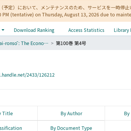
:00（予定）において、メンテナンスのため、サービスを一時停止いたします。 
0 PM (tentative) on Thursday, August 13, 2026 due to maint
e
Download Ranking
Access Statistics
Library
Keizai-ronsō : The Economic Review
第100巻 第4号
l.handle.net/2433/126212
 Title
By Author
By 
ssification
By Document Type