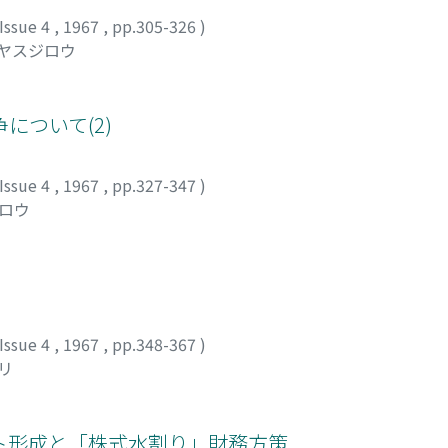
Issue 4
,
1967
,
pp.305-326
)
 ヤスジロウ
について(2)
Issue 4
,
1967
,
pp.327-347
)
チロウ
Issue 4
,
1967
,
pp.348-367
)
リ
ト形成と「株式水割り」財務方策