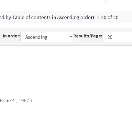
ed by Table of contents in Ascending order): 1-20 of 20
In order:
Results/Page:
Issue 4
,
1967
)