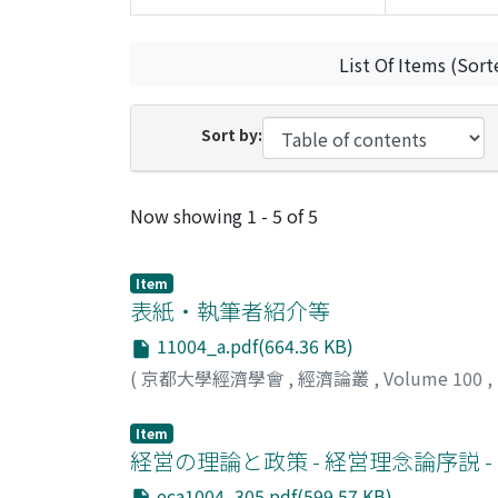
List Of Items (Sort
Sort by:
Recent Submissions
Now showing
1 - 5 of 5
Item
表紙・執筆者紹介等
11004_a.pdf(664.36 KB)
(
京都大學經濟學會
,
經濟論叢
,
Volume 100
,
Item
経営の理論と政策 - 経営理念論序説 -
eca1004_305.pdf(599.57 KB)