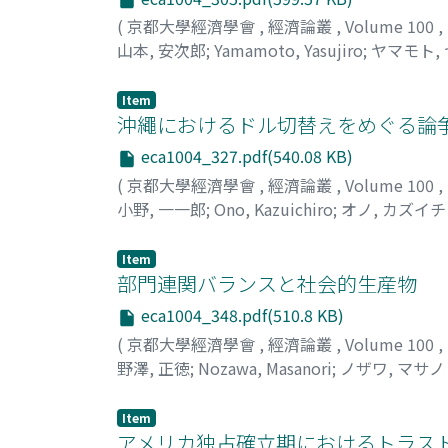
(
京都大學經濟學會
,
經濟論叢
,
Volume 100
,
山本, 安次郎
;
Yamamoto, Yasujiro
;
ヤマモト,
Item
沖繩におけるドル切替えをめぐる論争
eca1004_327.pdf(540.08 KB)
(
京都大學經濟學會
,
經濟論叢
,
Volume 100
,
小野, 一一郎
;
Ono, Kazuichiro
;
オノ, カズイ
Item
部門連関バランスと社会的生産物
eca1004_348.pdf(510.8 KB)
(
京都大學經濟學會
,
經濟論叢
,
Volume 100
,
野澤, 正徳
;
Nozawa, Masanori
;
ノザワ, マサノ
Item
アメリカ独占確立期におけるトラス