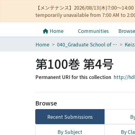
【メンテナンス】2026/08/13(木)7:00～14
temporarily unavailable from 7:00 AM to 2:0
Home
Communities
Brows
Home
040_Graduate School of Economics
第100巻 第4号
Permanent URI for this collection
http://hd
Browse
Recent Submissions
By
By Subject
By Cla