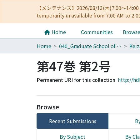
【メンテナンス】2026/08/13(木)7:00～14
temporarily unavailable from 7:00 AM to 2:0
Home
Communities
Brows
Home
040_Graduate School of Economics
第47巻 第2号
Permanent URI for this collection
http://hd
Browse
Recent Submissions
By
By Subject
By Cla