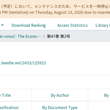
:00（予定）において、メンテナンスのため、サービスを一時停止いたします。 
0 PM (tentative) on Thursday, August 13, 2026 due to maint
e
Download Ranking
Access Statistics
Library
Keizai-ronsō : The Economic Review
第47巻 第2号
l.handle.net/2433/125923
 Title
By Author
By 
ssification
By Document Type