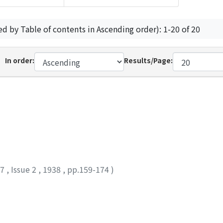
ed by Table of contents in Ascending order): 1-20 of 20
In order:
Results/Page:
47
,
Issue 2
,
1938
,
pp.159-174
)