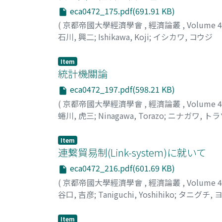
eca0472_175.pdf(691.91 KB)
(
京都帝國大學經濟學會
,
經濟論叢
,
Volume 
石川, 興二
;
Ishikawa, Koji
;
イシカワ, コウジ
Item
統計機關論
eca0472_197.pdf(598.21 KB)
(
京都帝國大學經濟學會
,
經濟論叢
,
Volume 
蜷川, 虎三
;
Ninagawa, Torazo
;
ニナガワ, ト
Item
連繋貿易制(Link-system)に就いて
eca0472_216.pdf(601.69 KB)
(
京都帝國大學經濟學會
,
經濟論叢
,
Volume 
谷口, 吉彦
;
Taniguchi, Yoshihiko
;
タニグチ, 
Item