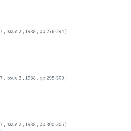
47
,
Issue 2
,
1938
,
pp.276-294
)
47
,
Issue 2
,
1938
,
pp.295-300
)
47
,
Issue 2
,
1938
,
pp.300-305
)
ジ