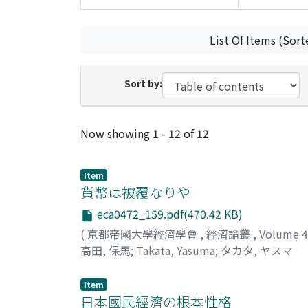
List Of Items (Sort
Sort by:
Recent Submissions
Now showing
1 - 12 of 12
Item
貨幣は被覆なりや
eca0472_159.pdf(470.42 KB)
(
京都帝國大學經濟學會
,
經濟論叢
,
Volume 
高田, 保馬
;
Takata, Yasuma
;
タカタ, ヤスマ
Item
日本國民經濟の根本性格