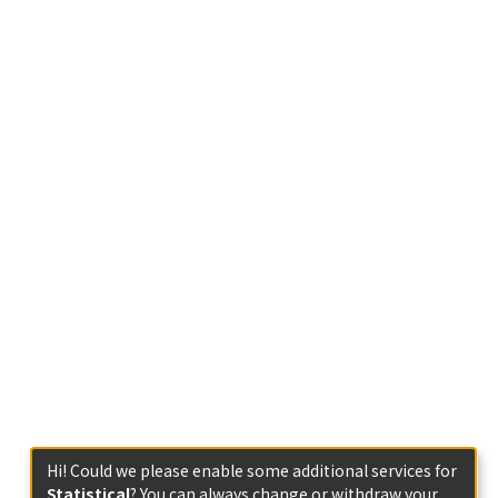
Hi! Could we please enable some additional services for
Statistical
? You can always change or withdraw your