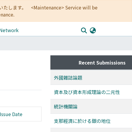
<Maintenance> Service will be
enance.
 Network
Recent Submissions
外國雜誌論題
資本及び資本形成理論の二元性
統計機關論
Issue Date
支那經濟に於ける銀の地位