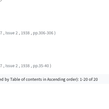
47
,
Issue 2
,
1938
,
pp.306-306
)
47
,
Issue 2
,
1938
,
pp.35-40
)
ed by Table of contents in Ascending order): 1-20 of 20