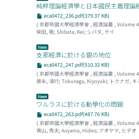
純粹理論經濟學と日本國民主義理論
eca0472_236.pdf(379.37 KB)
(
京都帝國大學經濟學會
,
經濟論叢
,
Volume 
柴田, 敬
;
Shibata, Kei
;
シバタ, ケイ
Item
支那經濟に於ける銀の地位
eca0472_247.pdf(510.32 KB)
(
京都帝國大學經濟學會
,
經濟論叢
,
Volume 
德永, 淸行
;
Tokunaga, Kiyoyuki
;
トクナガ, 
Item
ワルラスに於ける動學化の問題
eca0472_263.pdf(487.76 KB)
(
京都帝國大學經濟學會
,
經濟論叢
,
Volume 
靑山, 秀夫
;
Aoyama, Hideo
;
アオヤマ, ヒデオ