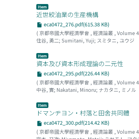
Item
近世絞油業の生産機構
eca0472_276.pdf(615.38 KB)
(
京都帝國大學經濟學會
,
經濟論叢
,
Volume 
住谷, 勇二
;
Sumitani, Yuji
;
スミタニ, ユウジ
Item
資本及び資本形成理論の二元性
eca0472_295.pdf(226.44 KB)
(
京都帝國大學經濟學會
,
經濟論叢
,
Volume 
中谷, 實
;
Nakatani, Minoru
;
ナカタニ, ミノル
Item
ドマンヂヨン・村落と田舍共同體
eca0472_300.pdf(214.42 KB)
(
京都帝國大學經濟學會
,
經濟論叢
,
Volume 
宮本, 又次
;
Miyamoto, Mataji
;
ミヤモト, マタ