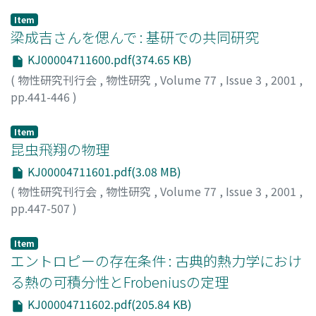
Item
梁成吉さんを偲んで : 基研での共同研究
KJ00004711600.pdf(374.65 KB)
(
物性研究刊行会
,
物性研究
,
Volume 77
,
Issue 3
,
2001
,
pp.441-446
)
川上, 則雄
;
Kawakami, Norio
;
カワカミ, ノリオ
Item
昆虫飛翔の物理
KJ00004711601.pdf(3.08 MB)
(
物性研究刊行会
,
物性研究
,
Volume 77
,
Issue 3
,
2001
,
pp.447-507
)
飯間, 信
;
Iima, Makoto
;
イイマ, マコト
Item
エントロピーの存在条件 : 古典的熱力学におけ
る熱の可積分性とFrobeniusの定理
KJ00004711602.pdf(205.84 KB)