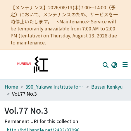
【メンテナンス】2026/08/13(木)7:00～14:00（予
定）において、メンテナンスのため、サービスを一
時停止いたします。 <Maintenance> Service will
be temporarily unavailable from 7:00 AM to 2:00
PM (tentative) on Thursday, August 13, 2026 due
to maintenance.
Home
390_Yukawa Institute for Theoretical Physics
Bussei Kenkyu
Home
Vol.77 No.3
Communities
Vol.77 No.3
Browse
Permanent URI for this collection
Download Ranking
http://hdl.handle.net/2433/87096