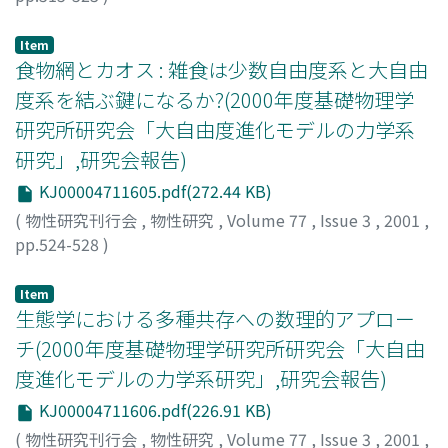
時田, 恵一郎
;
Tokita, Keiichiro
;
トキタ, ケイイチロウ
Item
食物網とカオス : 雑食は少数自由度系と大自由
度系を結ぶ鍵になるか?(2000年度基礎物理学
研究所研究会「大自由度進化モデルの力学系
研究」,研究会報告)
KJ00004711605.pdf(272.44 KB)
(
物性研究刊行会
,
物性研究
,
Volume 77
,
Issue 3
,
2001
,
pp.524-528
)
難波, 利幸
;
Namba, Toshiyuki
;
ナンバ, トシユキ
Item
生態学における多種共存への数理的アプロー
チ(2000年度基礎物理学研究所研究会「大自由
度進化モデルの力学系研究」,研究会報告)
KJ00004711606.pdf(226.91 KB)
(
物性研究刊行会
,
物性研究
,
Volume 77
,
Issue 3
,
2001
,