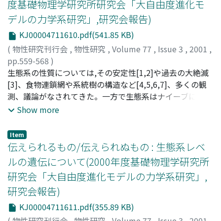
度基礎物理学研究所研究会「大自由度進化モ
デルの力学系研究」,研究会報告)
KJ00004711610.pdf(541.85 KB)
(
物性研究刊行会
,
物性研究
,
Volume 77
,
Issue 3
,
2001
,
pp.559-568
)
島田, 尚
生態系の性質については,その安定性[1,2]や過去の大絶滅
;
湯川, 論
;
伊藤, 伸泰
;
Shimada, Takashi
;
Yukawa,
Satoshi
[3]、食物連鎖網や系統樹の構造など[4,5,6,7]、多くの観
;
Ito, Nobuyasu
;
シマダ, タカシ
;
ユカワ, サトシ
;
イトウ, ノブヤス
測、議論がなされてきた。一方で生態系はナイーブにはダ
ーウィン的な生存競争によって自己組織的に構成された相
Show more
互作用系であると考えられる。本発表ではこのストーリー
を再現するモデルを提案した。我々のモデルでは、系は
Item
個々の種の絶滅とランダムな変異(侵入)によって複雑な構
伝えられるもの/伝えられぬもの : 生態系レベ
造へと成長する。さらに、このモデルにおける個々の種の
ルの遺伝について(2000年度基礎物理学研究所
寿命の分布は化石データから算出された分布[9]を再現す
研究会「大自由度進化モデルの力学系研究」,
る。
研究会報告)
KJ00004711611.pdf(355.89 KB)
(
物性研究刊行会
,
物性研究
,
Volume 77
,
Issue 3
,
2001
,