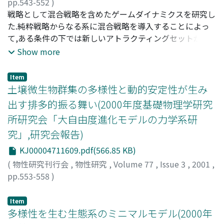
pp.543-552
)
橋本, 康
戦略として混合戦略を含めたゲームダイナミクスを研究し
;
Hashimoto, Ko
;
ハシモト, コウ
た.純粋戦略からなる系に混合戦略を導入することによっ
て,ある条件の下では新しいアトラクティングセットが出
現する.レプリケータ系としてみれば混合戦略の導入は相
Show more
互作用行列のランクを上げずに行と列を増やすことに対応
する.新しく出現するアトラクティングセットは系内部の
Item
平衡点の中心多様体となる.
土壌微生物群集の多様性と動的安定性が生み
出す排多的振る舞い(2000年度基礎物理学研究
所研究会「大自由度進化モデルの力学系研
究」,研究会報告)
KJ00004711609.pdf(566.85 KB)
(
物性研究刊行会
,
物性研究
,
Volume 77
,
Issue 3
,
2001
,
pp.553-558
)
横山, 和成
;
Yokoyama, Kazunari
;
ヨコヤマ, カズナリ
Item
多様性を生む生態系のミニマルモデル(2000年