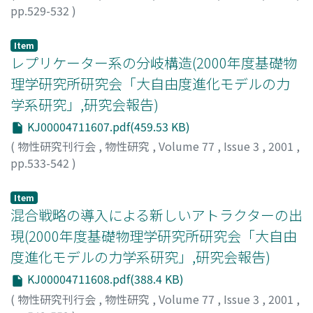
pp.529-532
)
向, 草世香
;
Muko, Soyoka
;
ムコウ, ソヨカ
Item
レプリケーター系の分岐構造(2000年度基礎物
理学研究所研究会「大自由度進化モデルの力
学系研究」,研究会報告)
KJ00004711607.pdf(459.53 KB)
(
物性研究刊行会
,
物性研究
,
Volume 77
,
Issue 3
,
2001
,
pp.533-542
)
立川, 正志
;
Tachikawa, Masashi
;
タチカワ, マサシ
Item
混合戦略の導入による新しいアトラクターの出
現(2000年度基礎物理学研究所研究会「大自由
度進化モデルの力学系研究」,研究会報告)
KJ00004711608.pdf(388.4 KB)
(
物性研究刊行会
,
物性研究
,
Volume 77
,
Issue 3
,
2001
,