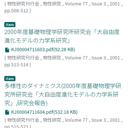
(
物性研究刊行会
,
物性研究
,
Volume 77
,
Issue 3
,
2001
,
pp.508-512
)
須貝, 哲也
;
Sugai, Tetsuya
;
スガイ, テツヤ
Item
2000年度基礎物理学研究所研究会「大自由度
進化モデルの力学系研究」
KJ00004711603.pdf(92.28 KB)
(
物性研究刊行会
,
物性研究
,
Volume 77
,
Issue 3
,
2001
,
pp.513-514
)
Item
多様性のダイナミクス(2000年度基礎物理学研
究所研究会「大自由度進化モデルの力学系研
究」,研究会報告)
KJ00004711604.pdf(532.18 KB)
(
物性研究刊行会
,
物性研究
,
Volume 77
,
Issue 3
,
2001
,
pp.515-523
)