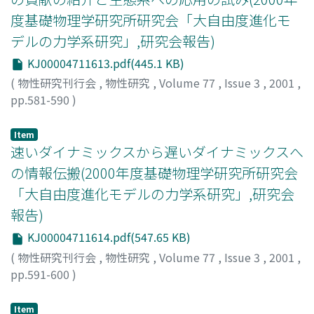
度基礎物理学研究所研究会「大自由度進化モ
デルの力学系研究」,研究会報告)
KJ00004711613.pdf(445.1 KB)
(
物性研究刊行会
,
物性研究
,
Volume 77
,
Issue 3
,
2001
,
pp.581-590
)
安冨, 歩
;
Yasutomi, Ayumu
;
ヤストミ, アユム
Item
速いダイナミックスから遅いダイナミックスへ
の情報伝搬(2000年度基礎物理学研究所研究会
「大自由度進化モデルの力学系研究」,研究会
報告)
KJ00004711614.pdf(547.65 KB)
(
物性研究刊行会
,
物性研究
,
Volume 77
,
Issue 3
,
2001
,
pp.591-600
)
藤本, 仰一
;
Fujimoto, Koichi
;
フジモト, コウイチ
Item