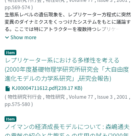
pp.569-574
)
池上, 高志
生態系レベルの遺伝現象を、レプリケーター方程式に突然
;
Ikegami, Takashi
;
イケガミ, タカシ
変異のダイナミクスをくっつけたシステムをもとに議論す
る。ここでは特にアトラクターを複数持つレプリケーター
系について特に複数の変数(表現型)が集団を占有してしま
Show more
うアトラクターが、それが押さえ込んでいる小数の表現型
によって安定性の舵をとられてしまうこと示す。これらの
Item
舵とり表現型は、他の表現型とのやりとりの中立性で特徴
レプリケーター系における多様性を考える
つけられる。この舵とり表現型は、生態系における
(2000年度基礎物理学研究所研究会「大自由度
KeyStone speciesに対応し、1)生態系をまるごと複製する
進化モデルの力学系研究」,研究会報告)
ための閥値や2)組合せ的変異の仕組みを与えることがわか
ってきた。
KJ00004711612.pdf(239.17 KB)
(
物性研究刊行会
,
物性研究
,
Volume 77
,
Issue 3
,
2001
,
pp.575-580
)
茶碗谷, 毅
;
時田, 恵一郎
;
Chawanya, Tsuyoshi
;
Tokita,
Keiichiro
;
チャワンヤ, ツヨシ
;
トキタ, ケイイチロウ
Item
ノイマンの経済成長モデルについて : 森嶋通夫
の貢献の紹介と生態系への応用の試み(2000年