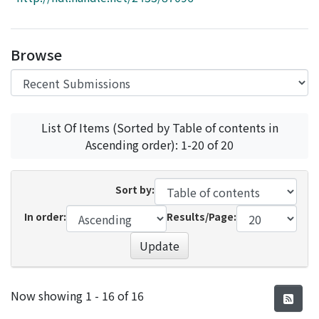
Access Statistics
Library Network
Browse
List Of Items (Sorted by Table of contents in
Ascending order): 1-20 of 20
Sort by:
In order:
Results/Page:
Update
Recent Submissions
Now showing
1 - 16 of 16