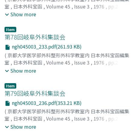
室
,
日本外科宝函
,
Volume 45
,
Issue 3
,
1976
,
pp.227-
232
)
Show more
岩橋, 寛治
;
村田, 眞司
;
安永, 敏美
;
高橋, 裕
;
五郎川, 正巳
;
IWAHASHI, KANJI
;
MURATA, SHINJI
;
YASUNAGA,
Item
TOSHIMI
;
TAKAHASHI, HIROSHI
;
GOROKAWA, MASAMI
第78回岐阜外科集談会
ngh045003_233.pdf(261.93 KB)
(
京都大学医学部外科整形外科学教室内 日本外科宝函編集
室
,
日本外科宝函
,
Volume 45
,
Issue 3
,
1976
,
pp.233-
235
)
Show more
Item
第79回岐阜外科集談会
ngh045003_236.pdf(353.21 KB)
(
京都大学医学部外科整形外科学教室内 日本外科宝函編集
室
,
日本外科宝函
,
Volume 45
,
Issue 3
,
1976
,
pp.236-
239
)
Show more