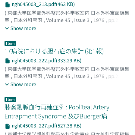
ngh045003_213.pdf(463 KB)
(
京都大学医学部外科整形外科学教室内 日本外科宝函編集
室
,
日本外科宝函
,
Volume 45
,
Issue 3
,
1976
,
pp.213-
221
)
Show more
HIRASAWA, YASUSUKE
;
ODA, RYONOSUKE
;
NAKATANI,
KATSUYA
;
SHIKATA, YOSHIRO
;
MAKINO, TOKUTARO
;
平
Item
沢, 泰介
;
小田, 良之輔
;
中谷, 勝也
;
四方, 義朗
;
牧野, 督太郎
17病院における胆石症の集計 (第1報)
ngh045003_222.pdf(333.29 KB)
(
京都大学医学部外科整形外科学教室内 日本外科宝函編集
室
,
日本外科宝函
,
Volume 45
,
Issue 3
,
1976
,
pp.222-
226
)
Show more
長瀬, 正夫
;
谷村, 弘
;
竹中, 正文
;
瀬戸山, 元一
;
NAGASE,
MASAO
;
TANIMURA, HIROSHI
;
TAKENAKA, MASAFUMI
;
Item
SETOYAMA, MOTOICHI
膝窩動脈血行再建症例 : Popliteal Artery
Entrapment Syndrome 及びBuerger病
ngh045003_227.pdf(527.38 KB)
(
京都大学医学部外科整形外科学教室内 日本外科宝函編集