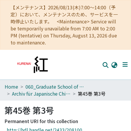
【メンテナンス】2026/08/13(木)7:00～14:00（予
定）において、メンテナンスのため、サービスを一
時停止いたします。 <Maintenance> Service will
be temporarily unavailable from 7:00 AM to 2:00
PM (tentative) on Thursday, August 13, 2026 due
to maintenance.
Home
060_Graduate School of Medicine
Home
Archiv für Japanische Chirurgie
第45巻 第3号
Communities
第45巻 第3号
Browse
Permanent URI for this collection
Download Ranking
http://hdl.handle.net/2433/208100