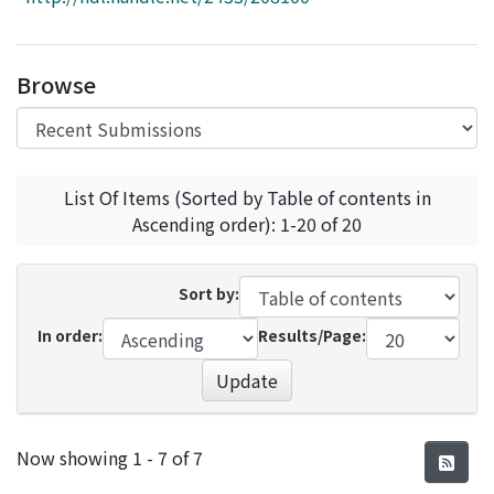
Access Statistics
Library Network
Browse
List Of Items (Sorted by Table of contents in
Ascending order): 1-20 of 20
Sort by:
In order:
Results/Page:
Update
Recent Submissions
Now showing
1 - 7 of 7