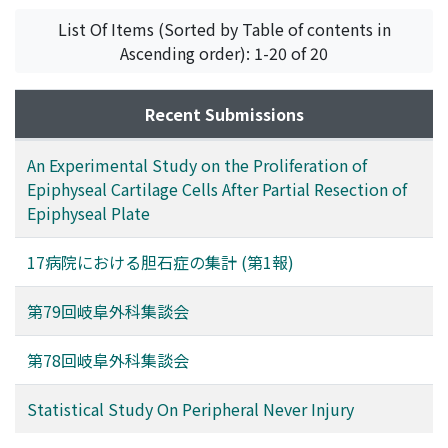
List Of Items (Sorted by Table of contents in
Ascending order): 1-20 of 20
Recent Submissions
An Experimental Study on the Proliferation of
Epiphyseal Cartilage Cells After Partial Resection of
Epiphyseal Plate
17病院における胆石症の集計 (第1報)
第79回岐阜外科集談会
第78回岐阜外科集談会
Statistical Study On Peripheral Never Injury