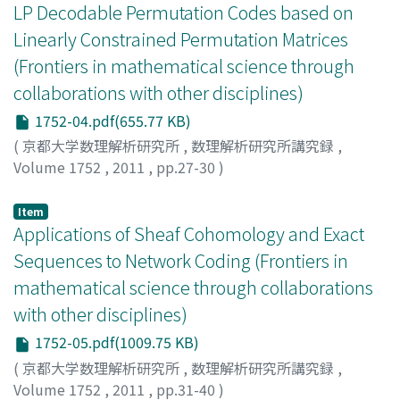
LP Decodable Permutation Codes based on
Linearly Constrained Permutation Matrices
(Frontiers in mathematical science through
collaborations with other disciplines)
1752-04.pdf(655.77 KB)
(
京都大学数理解析研究所
,
数理解析研究所講究録
,
Volume 1752
,
2011
,
pp.27-30
)
WADAYAMA, Tadashi
;
HAGIWARA, Manabu
;
和田山, 正
;
萩
原, 学
;
ワダヤマ, タダシ
;
ハギワラ, マナブ
Item
Applications of Sheaf Cohomology and Exact
Sequences to Network Coding (Frontiers in
mathematical science through collaborations
with other disciplines)
1752-05.pdf(1009.75 KB)
(
京都大学数理解析研究所
,
数理解析研究所講究録
,
Volume 1752
,
2011
,
pp.31-40
)