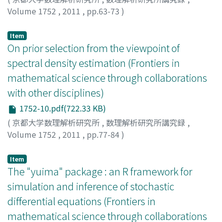
Volume 1752
,
2011
,
pp.63-73
)
石岡, 文生
;
Ishioka, Fumio
;
イシオカ, フミオ
Item
On prior selection from the viewpoint of
spectral density estimation (Frontiers in
mathematical science through collaborations
with other disciplines)
1752-10.pdf(722.33 KB)
(
京都大学数理解析研究所
,
数理解析研究所講究録
,
Volume 1752
,
2011
,
pp.77-84
)
Tanaka, Fuyuhiko
;
田中, 冬彦
;
タナカ, フユヒコ
Item
The "yuima" package : an R framework for
simulation and inference of stochastic
differential equations (Frontiers in
mathematical science through collaborations