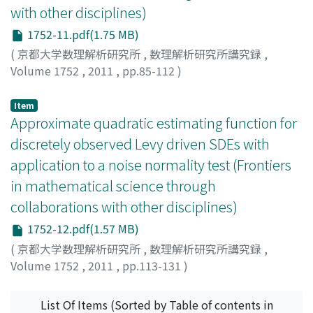
with other disciplines)
1752-11.pdf(1.75 MB)
(
京都大学数理解析研究所
,
数理解析研究所講究録
,
Volume 1752
,
2011
,
pp.85-112
)
Iacus, Stefano Maria
Item
Approximate quadratic estimating function for
discretely observed Levy driven SDEs with
application to a noise normality test (Frontiers
in mathematical science through
collaborations with other disciplines)
1752-12.pdf(1.57 MB)
(
京都大学数理解析研究所
,
数理解析研究所講究録
,
Volume 1752
,
2011
,
pp.113-131
)
Masuda, Hiroki
;
増田, 弘毅
;
マスダ, ヒロキ
List Of Items (Sorted by Table of contents in