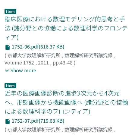
Ghrist, Robert
;
Hiraoka, Yasuaki
;
平岡, 裕章
;
ヒラオカ, ヤ
スアキ
Item
臨床医療における数理モデリング的思考と手
法 (諸分野との協働による数理科学のフロンテ
ィア)
1752-06.pdf(616.37 KB)
(
京都大学数理解析研究所
,
数理解析研究所講究録
,
Volume 1752
,
2011
,
pp.43-48
)
水藤, 寛
;
植田, 琢也
;
七澤, 洋平
;
石岡, 文生
;
Suito, Hiroshi
;
Show more
Ueda, Takuya
;
Nanazawa, Yohei
;
Ishioka, Fumio
;
スイト
ウ, ヒロシ
;
ウエダ, タクヤ
;
ナナザワ, ヨウヘイ
;
イシオカ,
Item
フミオ
近年の医療画像診断の進歩3次元から4次元
へ、形態画像から機能画像へ (諸分野との協働
による数理科学のフロンティア)
1752-07.pdf(719.63 KB)
(
京都大学数理解析研究所
,
数理解析研究所講究録
,