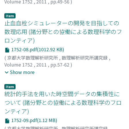
Volume 1752
,
2011
,
pp.49-56
)
植田, 琢也
;
Ueda, Takuya
;
ウエダ, タクヤ
Item
止血血栓シミュレーターの開発を目指しての
数理応用 (諸分野との協働による数理科学のフ
ロンティア)
1752-08.pdf(1012.92 KB)
(
京都大学数理解析研究所
,
数理解析研究所講究録
,
Volume 1752
,
2011
,
pp.57-62
)
七澤, 洋平
;
田村, 典子
;
後藤, 信哉
;
Nanazawa, Yohei
;
Show more
Tamura, Noriko
;
Goto, Shinya
;
ナナザワ, ヨウヘイ
;
タム
ラ, ノリコ
;
ゴトウ, シンヤ
Item
統計的手法を用いた時空間データの集積性に
ついて (諸分野との協働による数理科学のフロ
ンティア)
1752-09.pdf(1.12 MB)
(
京都大学数理解析研究所
,
数理解析研究所講究録
,