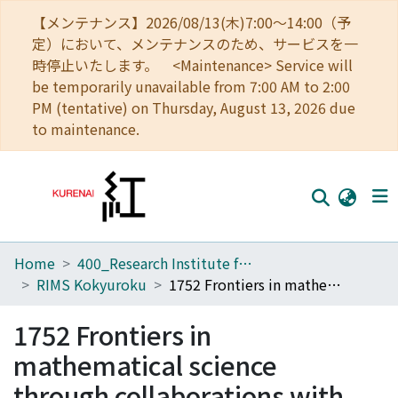
【メンテナンス】2026/08/13(木)7:00～14:00（予
定）において、メンテナンスのため、サービスを一
時停止いたします。 <Maintenance> Service will
be temporarily unavailable from 7:00 AM to 2:00
PM (tentative) on Thursday, August 13, 2026 due
to maintenance.
Home
400_Research Institute for Mathematical Sciences
Home
RIMS Kokyuroku
1752 Frontiers in mathematical science through collaborations with other disciplines
Communities
1752 Frontiers in
Browse
mathematical science
Download Ranking
through collaborations with