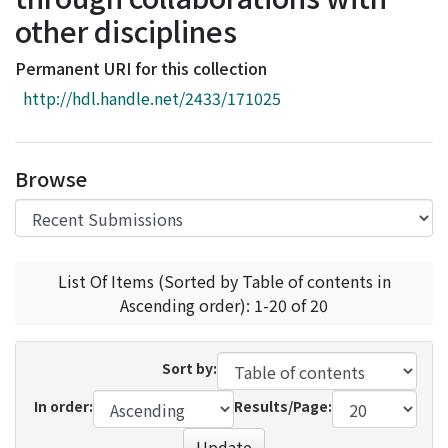
Access Statistics
other disciplines
Library Network
Permanent URI for this collection
http://hdl.handle.net/2433/171025
Browse
List Of Items (Sorted by Table of contents in
Ascending order): 1-20 of 20
Sort by:
In order:
Results/Page:
Update