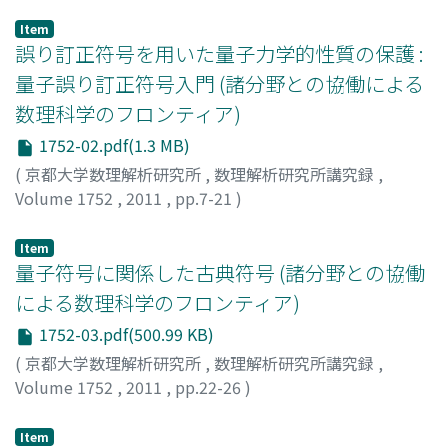
川北, 素子
;
Kawakita, Motoko
;
カワキタ, モトコ
Item
誤り訂正符号を用いた量子力学的性質の保護 :
量子誤り訂正符号入門 (諸分野との協働による
数理科学のフロンティア)
1752-02.pdf(1.3 MB)
(
京都大学数理解析研究所
,
数理解析研究所講究録
,
Volume 1752
,
2011
,
pp.7-21
)
萩原, 学
;
Hagiwara, Manabu
;
ハギワラ, マナブ
Item
量子符号に関係した古典符号 (諸分野との協働
による数理科学のフロンティア)
1752-03.pdf(500.99 KB)
(
京都大学数理解析研究所
,
数理解析研究所講究録
,
Volume 1752
,
2011
,
pp.22-26
)
原田, 昌晃
;
Harada, Masaaki
;
ハラダ, マサアキ
Item