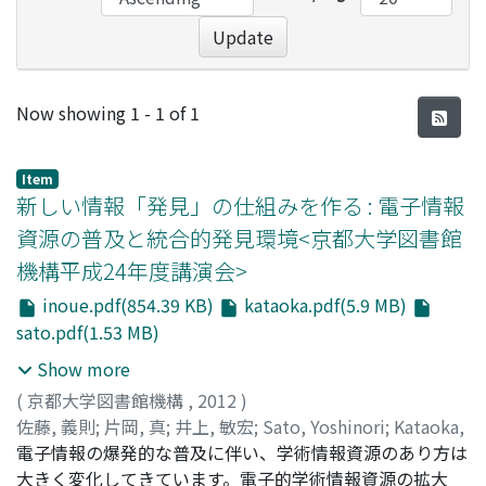
Update
Recent Submissions
Now showing
1 - 1 of 1
Item
新しい情報「発見」の仕組みを作る : 電子情報
資源の普及と統合的発見環境<京都大学図書館
機構平成24年度講演会>
inoue.pdf(854.39 KB)
kataoka.pdf(5.9 MB)
sato.pdf(1.53 MB)
Show more
(
京都大学図書館機構
,
2012
)
佐藤, 義則
;
片岡, 真
;
井上, 敏宏
;
Sato, Yoshinori
;
Kataoka,
Shin
電子情報の爆発的な普及に伴い、学術情報資源のあり方は
;
Inoue, Toshihiro
大きく変化してきています。電子的学術情報資源の拡大