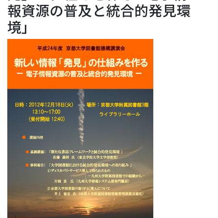
報資源の普及と統合的発見環
Access Statistics
境」
Library Network