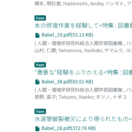
橋本, 明日香
;
Hashimoto, Asuka
;
ハシモト, 
Item
本の修復作業を経験して<特集 : 図
Babel_19.pdf(53.13 KB)
(
人間・環境学研究科総合人間学部図書館
,
バ
山村, 仁朗
;
Yamamura, Yoshiaki
;
ヤマムラ, 
Item
"貴重な"経験をふりかえる<特集 : 
Babel_38.pdf(83.51 KB)
(
人間・環境学研究科総合人間学部図書館
,
バ
辰野, 直子
;
Tatsuno, Naoko
;
タツノ, ナオコ
Item
水道管破裂被災により得られたもの<特
Babel_28.pdf(372.78 KB)