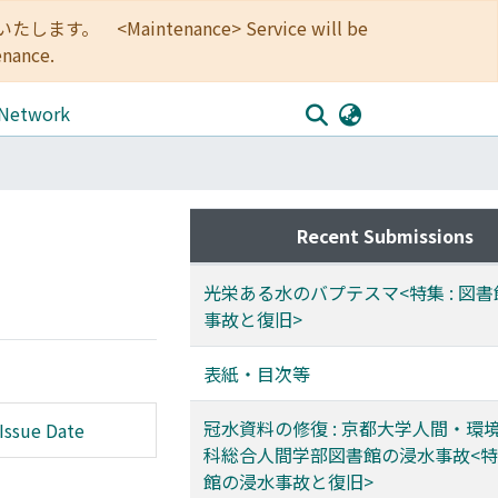
<Maintenance> Service will be
enance.
 Network
Recent Submissions
光栄ある水のバプテスマ<特集 : 図
事故と復旧>
表紙・目次等
冠水資料の修復 : 京都大学人間・環
Issue Date
科総合人間学部図書館の浸水事故<特集
館の浸水事故と復旧>