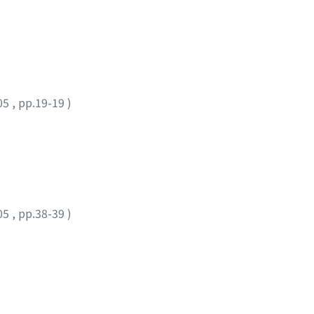
05
,
pp.19-19
)
05
,
pp.38-39
)