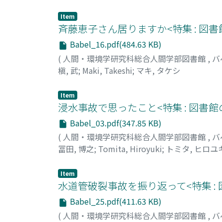
Item
斉藤恵子さん居りますか<特集 : 図
Babel_16.pdf(484.63 KB)
(
人間・環境学研究科総合人間学部図書館
,
バ
槇, 武
;
Maki, Takeshi
;
マキ, タケシ
Item
浸水事故で思ったこと<特集 : 図書
Babel_03.pdf(347.85 KB)
(
人間・環境学研究科総合人間学部図書館
,
バ
冨田, 博之
;
Tomita, Hiroyuki
;
トミタ, ヒロユ
Item
水道管破裂事故を振り返って<特集 :
Babel_25.pdf(411.63 KB)
(
人間・環境学研究科総合人間学部図書館
,
バ