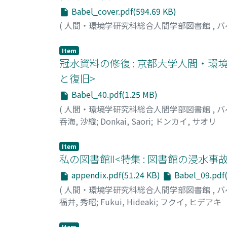
Babel_cover.pdf(594.69 KB)
(
人間・環境学研究科総合人間学部図書館
,
バ
Item
冠水資料の修復 : 京都大学人間・環
と復旧>
Babel_40.pdf(1.25 MB)
(
人間・環境学研究科総合人間学部図書館
,
バ
呑海, 沙織
;
Donkai, Saori
;
ドンカイ, サオリ
Item
私の図書館II<特集 : 図書館の浸水事
appendix.pdf(51.24 KB)
Babel_09.pdf(
(
人間・環境学研究科総合人間学部図書館
,
バ
福井, 秀昭
;
Fukui, Hideaki
;
フクイ, ヒデアキ
Item