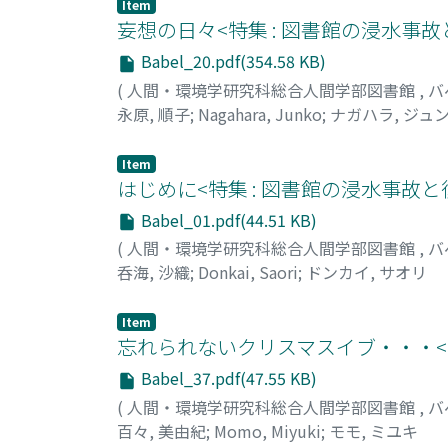
Item
妄想の日々<特集 : 図書館の浸水事故
Babel_20.pdf(354.58 KB)
(
人間・環境学研究科総合人間学部図書館
,
バ
永原, 順子
;
Nagahara, Junko
;
ナガハラ, ジュ
Item
はじめに<特集 : 図書館の浸水事故と
Babel_01.pdf(44.51 KB)
(
人間・環境学研究科総合人間学部図書館
,
バ
呑海, 沙織
;
Donkai, Saori
;
ドンカイ, サオリ
Item
忘れられないクリスマスイブ・・・<特
Babel_37.pdf(47.55 KB)
(
人間・環境学研究科総合人間学部図書館
,
バ
百々, 美由紀
;
Momo, Miyuki
;
モモ, ミユキ