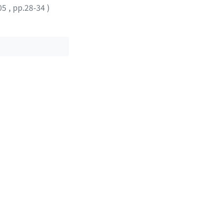
05
,
pp.28-34
)