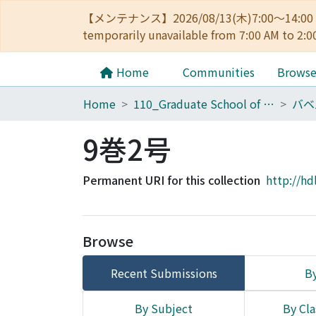
【メンテナンス】2026/08/13(木)7:00～14
temporarily unavailable from 7:00 AM to 2:0
Home
Communities
Brows
Home
110_Graduate School of Human and Environmental Studies
9巻2号
Permanent URI for this collection
http://hd
Browse
Recent Submissions
By
By Subject
By Cla