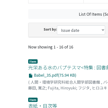
List Of Items (S
Sort by:
Recent Submissions
Now showing
1 - 16 of 16
Item
光栄ある水のバプテスマ<特集 : 図
Babel_35.pdf(75.94 KB)
(
人間・環境学研究科総合人間学部図書館
,
バ
藤田, 寛之
;
Fujita, Hiroyuki
;
フジタ, ヒロユキ
Item
表紙・目次等