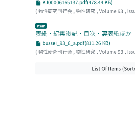
KJ00006165137.pdf(478.44 KB)
だ。では、なぜ交通渋滞が起こるのか。そも
(
物性研究刊行会
,
物性研究
,
Volume 93
,
Iss
ない熱力学的転移が隠れいているのだろうか
行われている。この講義ノートでは、ガラス
Item
究成果を紹介したい。
表紙・編集後記・目次・裏表紙ほか
bussei_93_6_a.pdf(811.26 KB)
(
物性研究刊行会
,
物性研究
,
Volume 93
,
Iss
List Of Items (Sort