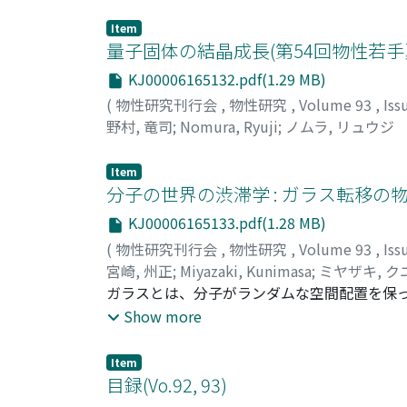
る。ここでは、よく研究されている一つのモ
元々は何も無かった上半平面に曲線を生み出すこ
ムPhysarumの変形体である。このアメ
れたSchramm-Loewner Evoluti
Item
つけることができる。このレポートで、我々
量子固体の結晶成長(第54回物性若手夏
ランダムな連続曲線をSLEで自在に生成できること
て述べる。フィザルムに基づいてデザインさ
で数学のノーベル賞といわれるフィールズ賞を
KJ00006165132.pdf(1.29 MB)
(
物性研究刊行会
,
物性研究
,
Volume 93
,
Iss
野村, 竜司
;
Nomura, Ryuji
;
ノムラ, リュウジ
Item
分子の世界の渋滞学 : ガラス転移の物理
KJ00006165133.pdf(1.28 MB)
(
物性研究刊行会
,
物性研究
,
Volume 93
,
Iss
宮崎, 州正
;
Miyazaki, Kunimasa
;
ミヤザキ, ク
ガラスとは、分子がランダムな空間配置を保
ラスに限らず、我々の身の回りには、ガラス
Show more
は砂の山も一種のガラスだ。ランダムさを上
ない。この運動の凍結は、液相にある物質の
Item
ス転移と言う。ガラス転移は所謂結晶化では
目録(Vo.92, 93)
間スケールだけが巨視的に発散する、非常に