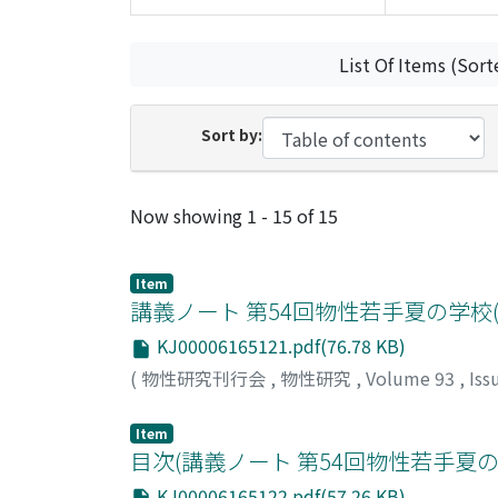
List Of Items (Sort
Sort by:
Recent Submissions
Now showing
1 - 15 of 15
Item
講義ノート 第54回物性若手夏の学校(2
KJ00006165121.pdf(76.78 KB)
(
物性研究刊行会
,
物性研究
,
Volume 93
,
Iss
Item
目次(講義ノート 第54回物性若手夏の学
KJ00006165122.pdf(57.26 KB)