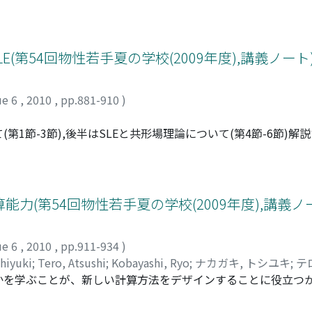
は物質に含まれる電子と光(電磁波)の相互伸用が古典電磁気学
学的性質にどう反映されるのか説明します。その応用例として
存在しない「透明な金属」を作る原理を解説します。第2回で
った私たちの光物性研究の内容について紹介していきます。ま
E(第54回物性若手夏の学校(2009年度),講義ノート
される赤外スペクトルの例として巨大磁気抵抗を示す物質Tl_2
用のために特異な物性を示す「強相関電子系」物質の中でも特
ue 6
,
2010
,
pp.881-910
)
状態を赤外分光で研究した結果を解説します。さらにシンクロ
電子物質の赤外分光研究についてお話しします。以上より光を
1節-3節),後半はSLEと共形場理論について(第4節-6節)解
。
クスは,一見すると無関係に思えるが,Bessel過程とよばれ
ンダム行列とは成分が乱数で与えられる行列のことである.た
はいかなくなるが,それでもなるべくランダムに各成分を生成さ
N^2個の独立な実乱数を用いて生成できる.Hermite行列なので
(第54回物性若手夏の学校(2009年度),講義ノ
ランダムなのでN個の実固有値もランダムだが,それらはもはや独
ると粒子間に(距離に反比例する)斥力が働く1次元N粒子系が
ue 6
,
2010
,
pp.911-934
)
を生み出す理論」である.複素平面の実軸の上側を上半平面と
hiyuki
;
Tero, Atsushi
;
Kobayashi, Ryo
;
ナカガキ, トシユキ
;
テ
く.上半平面から,いま描いた曲線を取り除く.曲線がループを持
かを学ぶことが、新しい計算方法をデザインすることに役立つ
.残りは当然,上半平面の「部分」になる訳だが,その「部分」
ぜなら、単純な情報処理系を用いて約10億年の年月を生き抜
必ず存在する.これをRiemannの写像定理という.この変換の逆