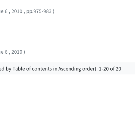
そも、ガラス転移は純粋に動力学的な転移なのか。それとも背
ue 6
,
2010
,
pp.975-983
)
。この分子の世界の交通渋滞を引き起こす張本人を探して、現
転移の「平均場理論」とも呼ばれるモード結合理論を中心に、
ue 6
,
2010
)
ed by Table of contents in Ascending order): 1-20 of 20