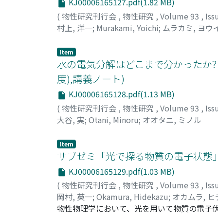
KJ00006165127.pdf(1.82 MB)
種多様な物性に対するプローブとなる、3.核磁
が、これらの長所をフルに発揮して価値のあ
(
物性研究刊行会
,
物性研究
,
Volume 93
,
Iss
が必要である。また実験上考慮すべきパラメ
村上, 洋一
;
Murakami, Yoichi
;
ムラカミ, ヨウ
本講義では、NMRによる物性研究を志す方
のを伝えることが出来ればと思っている。
Item
水の電気分解はどこまで分かったか? :
度),講義ノート)
KJ00006165128.pdf(1.13 MB)
(
物性研究刊行会
,
物性研究
,
Volume 93
,
Iss
大谷, 実
;
Otani, Minoru
;
オオタニ, ミノル
Item
サブゼミ「光で探る物質の電子状態」テ
KJ00006165129.pdf(1.03 MB)
(
物性研究刊行会
,
物性研究
,
Volume 93
,
Iss
岡村, 英一
;
Okamura, Hidekazu
;
オカムラ, 
物性物理学において、光を用いて物質の電子