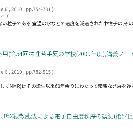
ue 6
,
2010
,
pp.754-781
)
ンイチ
ない粒子である.室温の水などで速度を減速された中性子は,そ
スピンや格子の素励起を調べるのに非常に適している.またパ
り効率よく測定できることから,その散乱パターンをフーリエ変
ることができる.その特徴を利用して,周期構造をもたないアモ
に用いられる.さらにその中間に存在する乱れた結晶性物質や
第54回物性若手夏の学校(2009年度),講義ノート
造の研究について紹介しながら,一部ではあるがJ-PARC物質
の構造の乱れ,およびその物性とのかかわりについて,最近の研
ue 6
,
2010
,
pp.782-815
)
onance、略してNMR)はその誕生以来60年余りにわたって精緻な発展
自然科学の殆どあらゆる分野において重要な実験手法となって
物理、特に強相関電子系や量子スピン系の研究にどのように応用
は、フラストレートした量子スピン系のエキゾチックな基底状
んだ系における秩序と揺らぎ、unconventionalな超伝
 共鳴X線散乱法による電子自由度秩序の観測(第54
同定などを予定している。NMRには1.特定の原子サイトを選択
ントを併せ持つ場合には、磁性、局所構造、フォノン、電荷ダ