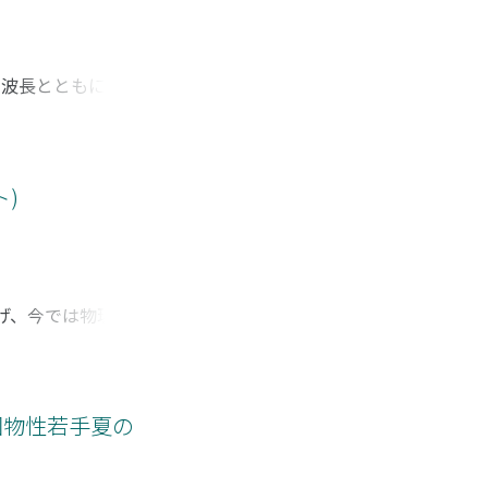
の波長とともに運動
ルス中性子では広い
換することで実空間
ルファスの構造から結
ナノ物質の構造解析も
)
・生命科学実験施設
究例を含めてわかり
を遂げ、今では物理学、
いる。本講義では
されているかを具体
態や磁場・圧力によ
導体における秩序と励
回物性若手夏の
的に観測できる、2.
イナミクスなど、多