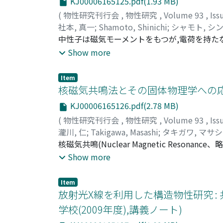
KJ00006165125.pdf(1.93 MB)
(
物性研究刊行会
,
物性研究
,
Volume 93
,
Iss
社本, 真一
;
Shamoto, Shinichi
;
シャモト, シ
中性子は磁気モーメントをもつが,電荷を持た
量とエネルギーの関係において,物質内の電子
Show more
逆格子空間の散乱パターンを飛行時間法によ
での二体分布関数(対相関関数)を正確に求め
Item
晶性の物質の構造まで,幅広く物質の構造解析
核磁気共鳴法とその固体物理学への応用(
可能である.ここではパルス中性子を利用した構
KJ00006165126.pdf(2.78 MB)
の散乱装置もあわせて紹介する.さらに実空間
(
物性研究刊行会
,
物性研究
,
Volume 93
,
Iss
やすく紹介したい.
瀧川, 仁
;
Takigawa, Masashi
;
タキガワ, マサシ
核磁気共鳴(Nuclear Magnetic Res
化学に限らず、医学、生物学、材料科学など
Show more
NMRの原理と実験手法を解説した後、固体
例にもとづいて説明する。トピックスとして
Item
る量子相転移、スピン・軌道・電荷の多自由度が絡
放射光X線を利用した構造物性研究 :
起、f電子系における多極子秩序のNMRによる
学校(2009年度),講義ノート)
原子核が磁気モーメントと電気四重極モーメ