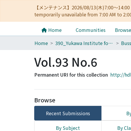
【メンテナンス】2026/08/13(木)7:00～14
temporarily unavailable from 7:00 AM to 2:0
Home
Communities
Brows
Home
390_Yukawa Institute for Theoretical Physics
Buss
Vol.93 No.6
Permanent URI for this collection
http://hd
Browse
Recent Submissions
By
By Subject
By Cla