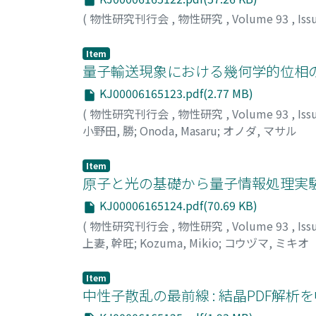
(
物性研究刊行会
,
物性研究
,
Volume 93
,
Iss
Item
量子輸送現象における幾何学的位相の効果
KJ00006165123.pdf(2.77 MB)
(
物性研究刊行会
,
物性研究
,
Volume 93
,
Iss
小野田, 勝
;
Onoda, Masaru
;
オノダ, マサル
Item
原子と光の基礎から量子情報処理実験まで
KJ00006165124.pdf(70.69 KB)
(
物性研究刊行会
,
物性研究
,
Volume 93
,
Iss
上妻, 幹旺
;
Kozuma, Mikio
;
コウヅマ, ミキオ
Item
中性子散乱の最前線 : 結晶PDF解析を