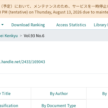
:00（予定）において、メンテナンスのため、サービスを一時停止いたします。 
0 PM (tentative) on Thursday, August 13, 2026 due to maint
e
Download Ranking
Access Statistics
Library
ei Kenkyu
Vol.93 No.6
l.handle.net/2433/169043
 Title
By Author
By 
ssification
By Document Type