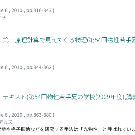
気緩和時間(T1、T2)からダイナミクスを知ることができる、
る結果を得るには、局所対称性をよく理解した上で合理的な実
ue 6
,
2010
,
pp.816-843
)
ータが多いので、注意深く実験を行わないと思わぬ落とし穴に
イチ
に、教科書には余り書かれていない、優れた実験を行うための急
 第一原理計算で見えてくる物理(第54回物性若手夏の
ue 6
,
2010
,
pp.844-862
)
キスト(第54回物性若手夏の学校(2009年度),講
ue 6
,
2010
,
pp.863-880
)
ヒデカズ
伏態や格子振動などを研究する手法は「光物性」と呼ばれてい