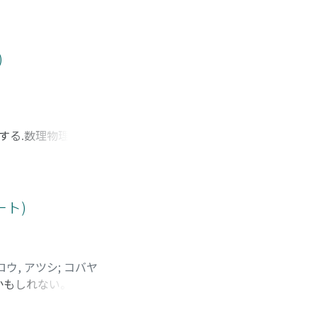
と量子力学によって
液晶ディスプレイに
は、冒頭に第1回の
ずなぜ光の中でも特
)
Mn_2O_7での結
に、「重い電子系」
トロン放射光を高輝
用いた電子状態研究
説する.数理物理の分
る確率過程を通じて深
だし行列に対称性を課
せることにする.例
ユニタリー行列で対角
ート)
立ではない.N個の
得られる.ランダム行
いう.原点を出発点と
ロウ, アツシ
;
コバヤ
つときにはそのルー
かもしれない。単純
を元の上半平面全体
いて来たからであ
を考えよう.すると,