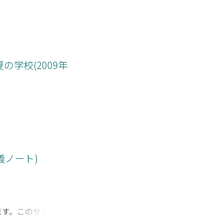
という利点がある
験を組み立てること
陥る可能性もある。
所・勘所のようなも
学校(2009年
義ノート)
ます。このサブゼミ