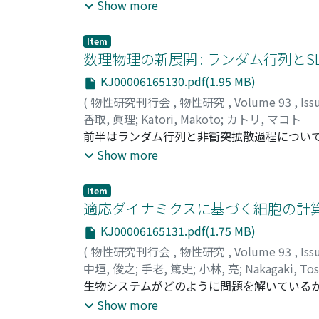
では光物性の基礎を解説します。第1回ゼミで
Show more
どう理解でき、それが金属や半導体などの光
多用されている「透明電極」、つまり天然には
Item
内容を復習した後、主に赤外線領域の光を使
数理物理の新展開 : ランダム行列とSL
に赤外線を用いるのかを説明した後、実際に観測
KJ00006165130.pdf(1.95 MB)
果を紹介します。その後電子間の強い相互作
(
物性研究刊行会
,
物性研究
,
Volume 93
,
Iss
と呼ばれる希土類化合物について、その電子
香取, 眞理
;
Katori, Makoto
;
カトリ, マコト
度な赤外光源として用いた、高圧での強相関
前半はランダム行列と非衝突拡散過程について(第
の基礎を学んでいただくことを目標とします
野でいま盛んに研究されているこの2つのトピッ
Show more
く関連しているという不思議さを伝えたい.ラ
す.そうするとすべての成分が独立という訳に
Item
えば,サイズNのランダムなHermite行列は
適応ダイナミクスに基づく細胞の計算能力
化できてN個の実固有値が定まる.行列成分が
KJ00006165131.pdf(1.75 MB)
実固有値を直線上のN粒子の位置と見なそう.す
(
物性研究刊行会
,
物性研究
,
Volume 93
,
Iss
列理論は「独立な乱数から強く相互作用する系
中垣, 俊之
;
手老, 篤史
;
小林, 亮
;
Nakagaki, Tos
する1本の(有限の長さの)曲線を上半平面に描
シ, リョウ
生物システムがどのように問題を解いている
プで囲まれた領域も一緒に取り除くことにする
な単細胞生物における情報処理は興味深い。な
Show more
に写す(つまり元に戻す)共形変換(等角写像)が