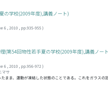
デル系について議論する。それは、巨大なアメーバ様生物であ
とができる.この原理をBrown運動の理論と組み合わせたのが,
ーバは、迷路や最短ネットワーク問題を解くように、組み合わせ最
on(SLE)である.フラクタル物理学や相転移・臨界現象の統計物理学で重
は、このアメーバによる問題解決とそのアメーバ行動から抽出
の学校(2009年度),講義ノート)
が,この10年の間に分かってきた.(2006年にWernerはSL
れたアルゴリズムは、単純でありかつ、なかなか有用であるよ
受賞した.)
ue 6
,
2010
,
pp.935-955
)
(第54回物性若手夏の学校(2009年度),講義ノート
ue 6
,
2010
,
pp.956-972
)
ニマサ
ったまま、運動が凍結した状態のことである。これをガラスの
的物質が満ち溢れていることに気がつく。ペンキや泥、豆腐や
手に制御して機能する我々生き物も、ある意味ガラス的物質と
温度や圧力を急激に下げる、または上げることにより引き起こ
ない。見かけ上、相転移的な特徴も結晶的長距離秩序も示さな
不思議な現象である。ガラス転移は、いわば分子達が交通渋滞