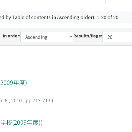
ed by Table of contents in Ascending order): 1-20 of 20
In order:
Results/Page:
009年度)
ue 6
,
2010
,
pp.713-713
)
校(2009年度))