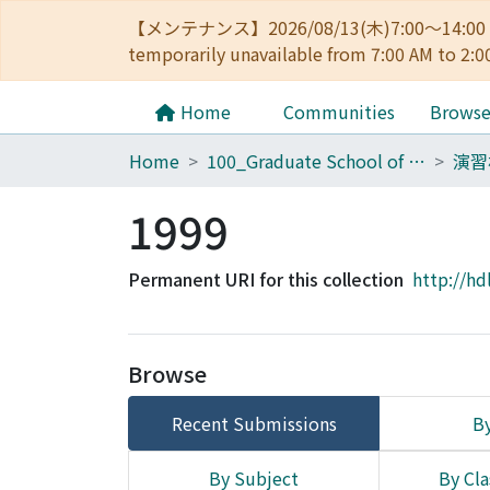
【メンテナンス】2026/08/13(木)7:00～14
temporarily unavailable from 7:00 AM to 2:0
Home
Communities
Brows
Home
100_Graduate School of Agriculture
演習
1999
Permanent URI for this collection
http://hd
Browse
Recent Submissions
By
By Subject
By Cla