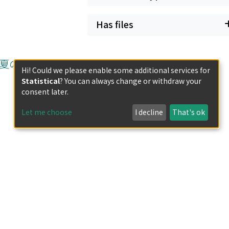
Has files
の学校(2002
Hi! Could we please enable some additional services for
Statistical
? You can always change or withdraw your
consent later.
Let me choose
I decline
That's ok