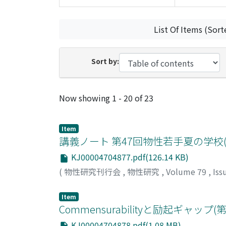
List Of Items (Sort
Sort by:
Recent Submissions
Now showing
1 - 20 of 23
Item
講義ノート 第47回物性若手夏の学校(2
KJ00004704877.pdf(126.14 KB)
(
物性研究刊行会
,
物性研究
,
Volume 79
,
Iss
Item
Commensurabilityと励起ギャッ
KJ00004704878.pdf(1.08 MB)