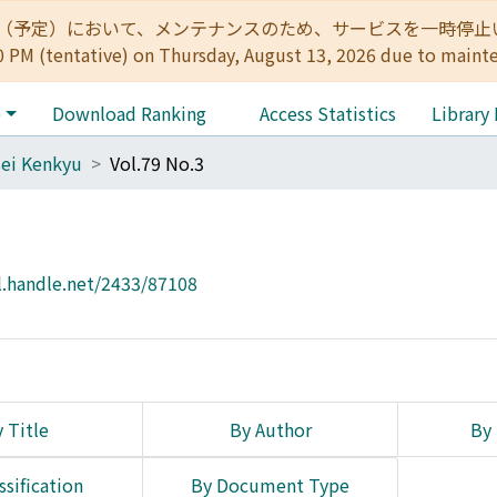
:00（予定）において、メンテナンスのため、サービスを一時停止いたします。 
0 PM (tentative) on Thursday, August 13, 2026 due to maint
e
Download Ranking
Access Statistics
Library
ei Kenkyu
Vol.79 No.3
l.handle.net/2433/87108
 Title
By Author
By 
ssification
By Document Type