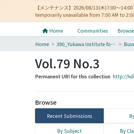
【メンテナンス】2026/08/13(木)7:00～14
temporarily unavailable from 7:00 AM to 2:0
Home
Communities
Brows
Home
390_Yukawa Institute for Theoretical Physics
Buss
Vol.79 No.3
Permanent URI for this collection
http://hd
Browse
Recent Submissions
By
By Subject
By Cla