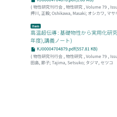
(
物性研究刊行会
,
物性研究
,
Volume 79
,
Iss
押川, 正毅
;
Oshikawa, Masaki
;
オシカワ, マサ
Item
高温超伝導 : 基礎物性から実用化研究
年度),講義ノート)
KJ00004704879.pdf(557.81 KB)
(
物性研究刊行会
,
物性研究
,
Volume 79
,
Iss
田島, 節子
;
Tajima, Setsuko
;
タジマ, セツコ
Item
超伝導の普遍性と多様性(理論)(第47回
KJ00004704880.pdf(1.24 MB)
(
物性研究刊行会
,
物性研究
,
Volume 79
,
Iss
斯波, 弘行
;
Shiba, Hiroyuki
;
シバ, ヒロユキ
Item