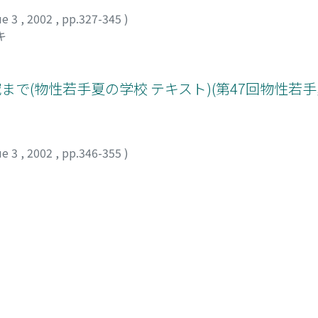
ue 3
,
2002
,
pp.327-345
)
キ
まで(物性若手夏の学校 テキスト)(第47回物性若手夏
ue 3
,
2002
,
pp.346-355
)
物性若手夏の学校(2002年度),講義ノート)
ue 3
,
2002
,
pp.356-385
)