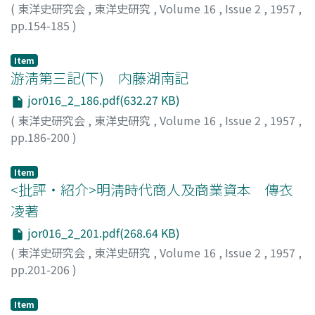
(
東洋史研究会
,
東洋史研究
,
Volume 16
,
Issue 2
,
1957
,
pp.154-185
)
李, 献璋
;
Hsien-chang, Li
Item
游淸第三記(下) 内藤湖南記
jor016_2_186.pdf(632.27 KB)
(
東洋史研究会
,
東洋史研究
,
Volume 16
,
Issue 2
,
1957
,
pp.186-200
)
内藤, 戊申
;
Naitō, Shigenobu
;
ナイトウ, シゲノブ
Item
<批評・紹介>明淸時代商人及商業資本 傳衣
凌著
jor016_2_201.pdf(268.64 KB)
(
東洋史研究会
,
東洋史研究
,
Volume 16
,
Issue 2
,
1957
,
pp.201-206
)
寺田, 隆信
;
Terada, Takanobu
;
テラダ, タカノブ
Item