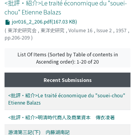
<批評・紹介>Le traité économique du "souei-
chou" Etienne Balazs
jor016_2_206.pdf(167.03 KB)
(
東洋史研究会
,
東洋史研究
,
Volume 16
,
Issue 2
,
1957
,
pp.206-209
)
愛宕, 松男
;
OTAGI, Matuo
;
オタギ, マツオ
List Of Items (Sorted by Table of contents in
Ascending order): 1-20 of 20
Recent Submissions
<批評・紹介>Le traité économique du "souei-chou"
Etienne Balazs
<批評・紹介>明淸時代商人及商業資本 傳衣凌著
游淸第三記(下) 内藤湖南記