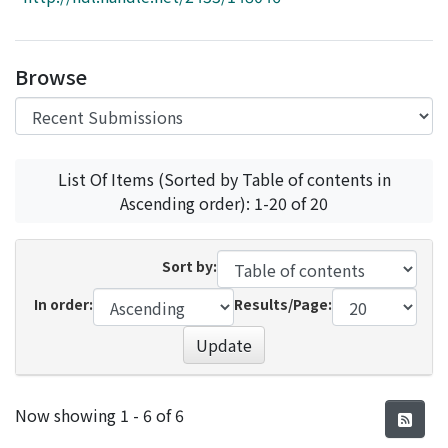
Access Statistics
Library Network
Browse
List Of Items (Sorted by Table of contents in
Ascending order): 1-20 of 20
Sort by:
In order:
Results/Page:
Update
Recent Submissions
Now showing
1 - 6 of 6