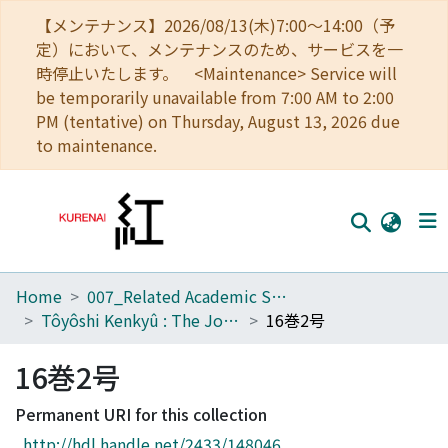
【メンテナンス】2026/08/13(木)7:00～14:00（予
定）において、メンテナンスのため、サービスを一
時停止いたします。 <Maintenance> Service will
be temporarily unavailable from 7:00 AM to 2:00
PM (tentative) on Thursday, August 13, 2026 due
to maintenance.
Home
007_Related Academic Societies
Home
Tôyôshi Kenkyû : The Journal of Oriental Researches
16巻2号
Communities
16巻2号
Browse
Permanent URI for this collection
Download Ranking
http://hdl.handle.net/2433/148046