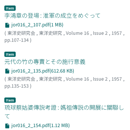
Item
李鴻章の登場 : 淮軍の成立をめぐって
jor016_2_107.pdf(1 MB)
(
東洋史研究会
,
東洋史研究
,
Volume 16
,
Issue 2
,
1957
,
pp.107-134
)
小野, 信爾
;
Ono, Shinji
;
オノ, シンジ
Item
元代の竹の專賣とその施行意義
jor016_2_135.pdf(612.68 KB)
(
東洋史研究会
,
東洋史研究
,
Volume 16
,
Issue 2
,
1957
,
pp.135-153
)
井ノ崎, 隆興
;
Inosaki, Takaoki
;
イノサキ, タカオキ
Item
琉球蔡姑婆傳説考證 : 媽祖傳説の開展に關聯し
て
jor016_2_154.pdf(1.12 MB)