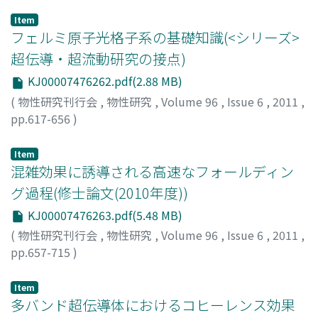
Item
フェルミ原子光格子系の基礎知識(<シリーズ>
超伝導・超流動研究の接点)
KJ00007476262.pdf(2.88 MB)
(
物性研究刊行会
,
物性研究
,
Volume 96
,
Issue 6
,
2011
,
pp.617-656
)
奥村, 雅彦
;
Okumura, Masahiko
;
オクムラ, マサヒコ
Item
混雑効果に誘導される高速なフォールディン
グ過程(修士論文(2010年度))
KJ00007476263.pdf(5.48 MB)
(
物性研究刊行会
,
物性研究
,
Volume 96
,
Issue 6
,
2011
,
pp.657-715
)
大竹, 亮介
;
Otake, Ryosuke
;
オオタケ, リョウスケ
Item
多バンド超伝導体におけるコヒーレンス効果