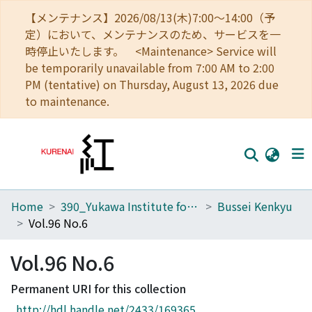
【メンテナンス】2026/08/13(木)7:00～14:00（予
定）において、メンテナンスのため、サービスを一
時停止いたします。 <Maintenance> Service will
be temporarily unavailable from 7:00 AM to 2:00
PM (tentative) on Thursday, August 13, 2026 due
to maintenance.
Home
390_Yukawa Institute for Theoretical Physics
Bussei Kenkyu
Home
Vol.96 No.6
Communities
Vol.96 No.6
Browse
Permanent URI for this collection
Download Ranking
http://hdl.handle.net/2433/169365