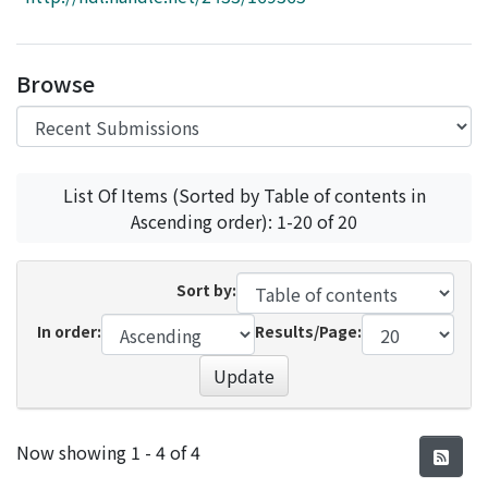
Access Statistics
Library Network
Browse
List Of Items (Sorted by Table of contents in
Ascending order): 1-20 of 20
Sort by:
In order:
Results/Page:
Update
Recent Submissions
Now showing
1 - 4 of 4