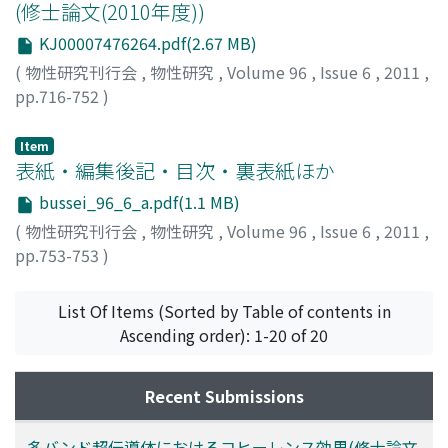
(修士論文(2010年度))
KJ00007476264.pdf(2.67 MB)
(
物性研究刊行会
,
物性研究
,
Volume 96
,
Issue 6
,
2011
,
pp.716-752
)
増田, 啓介
;
Masuda, Keisuke
;
マスダ, ケイスケ
Item
表紙・編集後記・目次・裏表紙ほか
bussei_96_6_a.pdf(1.1 MB)
(
物性研究刊行会
,
物性研究
,
Volume 96
,
Issue 6
,
2011
,
pp.753-753
)
List Of Items (Sorted by Table of contents in
Ascending order): 1-20 of 20
Recent Submissions
多バンド超伝導体におけるコヒーレンス効果(修士論文