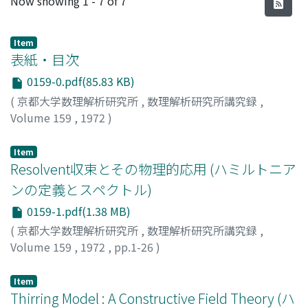
Now showing
1 - 7 of 7
Item
表紙・目次
0159-0.pdf(85.83 KB)
(
京都大学数理解析研究所
,
数理解析研究所講究録
,
Volume 159
,
1972
)
Item
Resolvent収束とその物理的応用 (ハミルトニア
ンの定義とスペクトル)
0159-1.pdf(1.38 MB)
(
京都大学数理解析研究所
,
数理解析研究所講究録
,
Volume 159
,
1972
,
pp.1-26
)
関根, 克彦
;
SEKINE, KATSUHIKO
;
セキネ, カツヒコ
Item
Thirring Model : A Constructive Field Theory (ハ