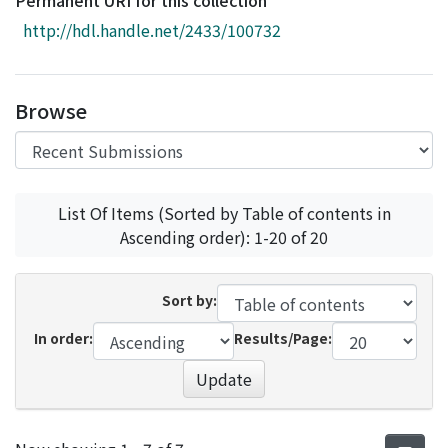
Permanent URI for this collection
Access Statistics
http://hdl.handle.net/2433/100732
Library Network
Browse
List Of Items (Sorted by Table of contents in
Ascending order): 1-20 of 20
Sort by:
In order:
Results/Page:
Update
Recent Submissions