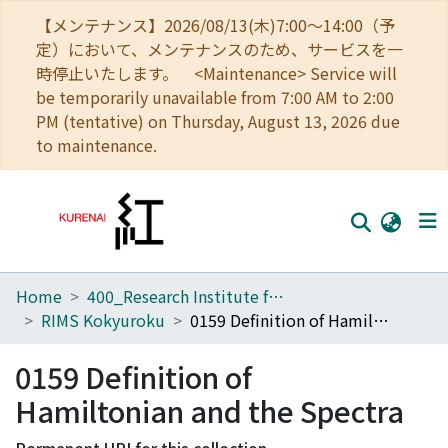
【メンテナンス】2026/08/13(木)7:00～14:00（予
定）において、メンテナンスのため、サービスを一
時停止いたします。 <Maintenance> Service will
be temporarily unavailable from 7:00 AM to 2:00
PM (tentative) on Thursday, August 13, 2026 due
to maintenance.
Home
400_Research Institute for Mathematical Sciences
Home
RIMS Kokyuroku
0159 Definition of Hamiltonian and the Spectra
Communities
0159 Definition of
Browse
Hamiltonian and the Spectra
Download Ranking