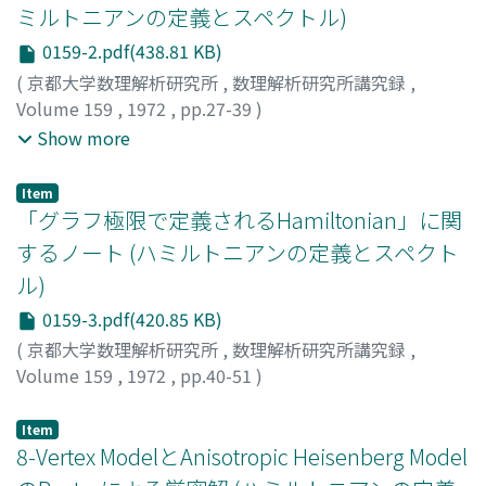
ミルトニアンの定義とスペクトル)
0159-2.pdf(438.81 KB)
(
京都大学数理解析研究所
,
数理解析研究所講究録
,
Volume 159
,
1972
,
pp.27-39
)
麦林, 布道
;
長町, 重昭
;
MUGIBAYASHI, NOBUMICHI
;
Show more
NAGAMACHI, SHIGEAKI
;
ムギバヤシ, ノブミチ
;
ナガマチ,
シゲアキ
Item
「グラフ極限で定義されるHamiltonian」に関
するノート (ハミルトニアンの定義とスペクト
ル)
0159-3.pdf(420.85 KB)
(
京都大学数理解析研究所
,
数理解析研究所講究録
,
Volume 159
,
1972
,
pp.40-51
)
麦林, 布道
;
青木, 昌三
;
MUGIBAYASHI, NOBUMICHI
;
AOKI,
MASAKAZU
;
ムギバヤシ, ノブミチ
;
アオキ, マサカズ
Item
8-Vertex ModelとAnisotropic Heisenberg Model