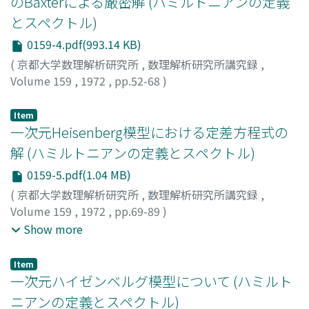
のBaxterによる厳密解 (ハミルトニアンの定義
とスペクトル)
0159-4.pdf(993.14 KB)
(
京都大学数理解析研究所
,
数理解析研究所講究録
,
Volume 159
,
1972
,
pp.52-68
)
五十嵐, 儀孝
;
IGARASHI, GIKO
;
イガラシ, ギコウ
Item
一次元Heisenberg模型における定差方程式の
解 (ハミルトニアンの定義とスペクトル)
0159-5.pdf(1.04 MB)
(
京都大学数理解析研究所
,
数理解析研究所講究録
,
Volume 159
,
1972
,
pp.69-89
)
加藤, 祐輔
;
麦林, 布道
;
関根, 克彦
;
KATO, YUSUKE
;
Show more
MUGIBAYASHI, NOBUMICHI
;
SEKINE, KATSUHIKO
;
カト
ウ, ユウスケ
;
ムギバヤシ, ノブミチ
;
セキネ, カツヒコ
Item
一次元ハイゼンベルグ模型について (ハミルト
ニアンの定義とスペクトル)