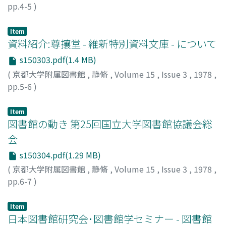
pp.4-5
)
Item
資料紹介:尊攘堂 - 維新特別資料文庫 - について
s150303.pdf(1.4 MB)
(
京都大学附属図書館
,
静脩
,
Volume 15
,
Issue 3
,
1978
,
pp.5-6
)
Item
図書館の動き 第25回国立大学図書館協議会総
会
s150304.pdf(1.29 MB)
(
京都大学附属図書館
,
静脩
,
Volume 15
,
Issue 3
,
1978
,
pp.6-7
)
Item
日本図書館研究会･図書館学セミナー - 図書館