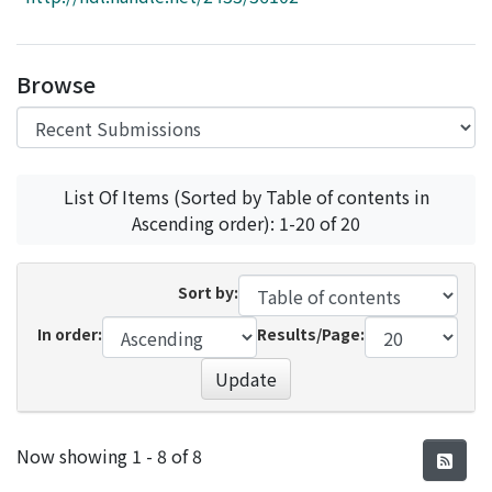
Access Statistics
Library Network
Browse
List Of Items (Sorted by Table of contents in
Ascending order): 1-20 of 20
Sort by:
In order:
Results/Page:
Update
Recent Submissions
Now showing
1 - 8 of 8