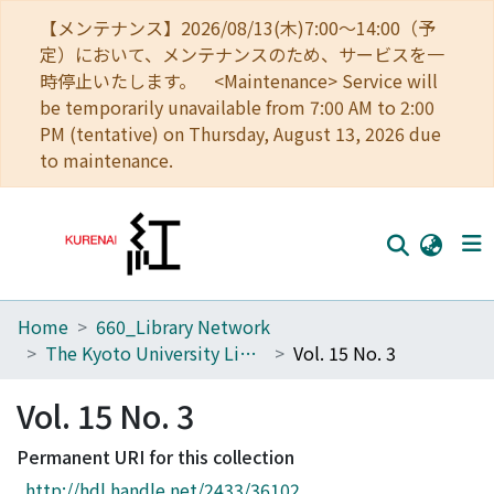
【メンテナンス】2026/08/13(木)7:00～14:00（予
定）において、メンテナンスのため、サービスを一
時停止いたします。 <Maintenance> Service will
be temporarily unavailable from 7:00 AM to 2:00
PM (tentative) on Thursday, August 13, 2026 due
to maintenance.
Home
660_Library Network
Home
The Kyoto University Library Network Bulletin : Sei-shu
Vol. 15 No. 3
Communities
Vol. 15 No. 3
Browse
Permanent URI for this collection
Download Ranking
http://hdl.handle.net/2433/36102