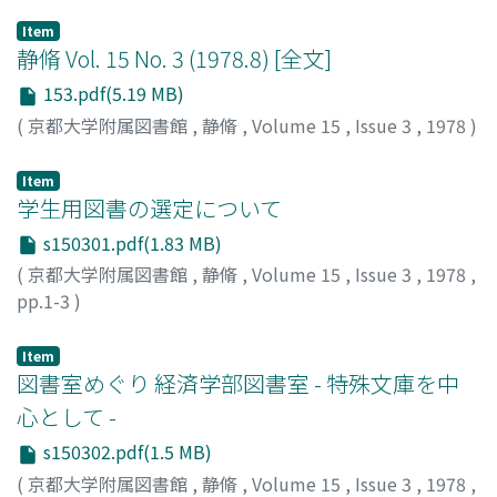
Item
静脩 Vol. 15 No. 3 (1978.8) [全文]
153.pdf(5.19 MB)
(
京都大学附属図書館
,
静脩
,
Volume 15
,
Issue 3
,
1978
)
Item
学生用図書の選定について
s150301.pdf(1.83 MB)
(
京都大学附属図書館
,
静脩
,
Volume 15
,
Issue 3
,
1978
,
pp.1-3
)
矢島, 治明
;
Yajima, Haruaki
;
ヤジマ, ハルアキ
Item
図書室めぐり 経済学部図書室 - 特殊文庫を中
心として -
s150302.pdf(1.5 MB)
(
京都大学附属図書館
,
静脩
,
Volume 15
,
Issue 3
,
1978
,