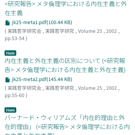
<研究報告> メタ倫理学における内在主義と外
在主義
jk25-meta1.pdf(100.44 KB)
(
実践哲学研究会
,
実践哲学研究
,
Volume 25
,
2002
,
pp.53-54
)
Item
内在主義と外在主義の区別について (<研究報
告> メタ倫理学における内在主義と外在主義)
jk25-meta2.pdf(145.44 KB)
(
実践哲学研究会
,
実践哲学研究
,
Volume 25
,
2002
,
pp.55-60
)
神崎, 宣次
;
佐々木, 拓
;
Kanzaki, Nobutsugu
;
Sasaki, Taku
;
カンザキ, ノブツグ
;
ササキ, タク
Item
バーナード・ウィリアムズ「内在的理由と外
在的理由」 (<研究報告> メタ倫理学における内