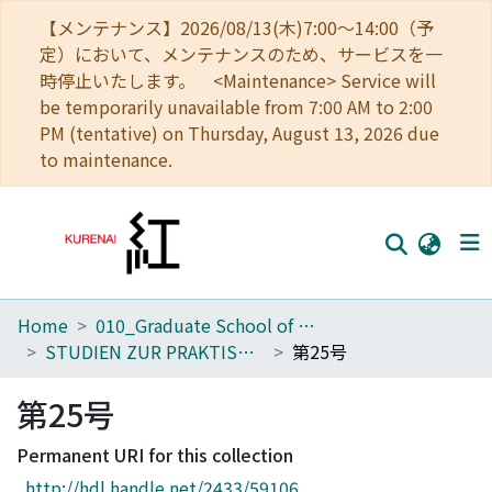
【メンテナンス】2026/08/13(木)7:00～14:00（予
定）において、メンテナンスのため、サービスを一
時停止いたします。 <Maintenance> Service will
be temporarily unavailable from 7:00 AM to 2:00
PM (tentative) on Thursday, August 13, 2026 due
to maintenance.
Home
010_Graduate School of Letters
Home
STUDIEN ZUR PRAKTISCHEN PHILOSOPHIE
第25号
Communities
第25号
Browse
Permanent URI for this collection
Download Ranking
http://hdl.handle.net/2433/59106