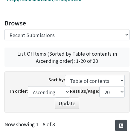
Access Statistics
Library Network
Browse
List Of Items (Sorted by Table of contents in
Ascending order): 1-20 of 20
Sort by:
In order:
Results/Page:
Update
Recent Submissions
Now showing
1 - 8 of 8