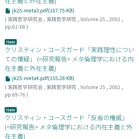
在主義と外在主義)
jk25-meta3.pdf(167.75 KB)
(
実践哲学研究会
,
実践哲学研究
,
Volume 25
,
2002
,
pp.61-68
)
児玉, 聡
;
Kodama, Satoshi
;
コダマ, サトシ
Item
クリスティン・コースガード「実践理性につい
ての懐疑」 (<研究報告> メタ倫理学における内
在主義と外在主義)
jk25-meta4.pdf(155.28 KB)
(
実践哲学研究会
,
実践哲学研究
,
Volume 25
,
2002
,
pp.69-76
)
森, 芳周
;
Mori, Yoshichika
;
モリ, ヨシチカ
Item
クリスティン・コースガード「反省の権威」
(<研究報告> メタ倫理学における内在主義と外
在主義)