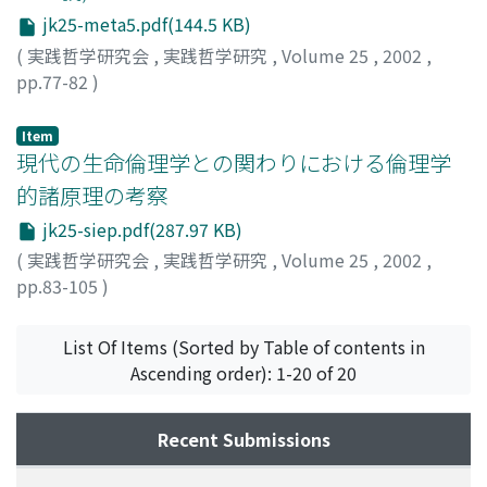
jk25-meta5.pdf(144.5 KB)
(
実践哲学研究会
,
実践哲学研究
,
Volume 25
,
2002
,
pp.77-82
)
奥田, 太郎
;
Okuda, Taro
;
オクダ, タロウ
Item
現代の生命倫理学との関わりにおける倫理学
的諸原理の考察
jk25-siep.pdf(287.97 KB)
(
実践哲学研究会
,
実践哲学研究
,
Volume 25
,
2002
,
pp.83-105
)
ジープ, ルードヴィヒ
;
児玉, 聡
;
Siep, Ludwig
;
Kodama,
Satoshi
;
80372366
;
コダマ, サトシ
List Of Items (Sorted by Table of contents in
Ascending order): 1-20 of 20
Recent Submissions