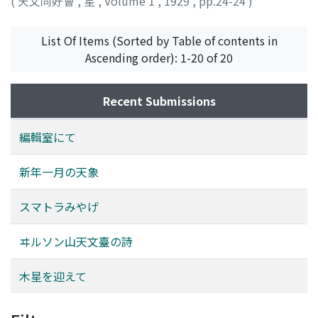
(
天文同好會
,
星
,
Volume 1
,
1929
,
pp.24-24
)
List Of Items (Sorted by Table of contents in
Ascending order): 1-20 of 20
Recent Submissions
編輯室にて
新年一月の天象
スマトラみやげ
ヰルソン山天文臺の詩
木星を迎えて