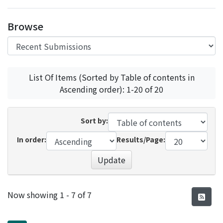
Access Statistics
Browse
Library Network
List Of Items (Sorted by Table of contents in
Ascending order): 1-20 of 20
Sort by:
In order:
Results/Page:
Update
Recent Submissions
Now showing
1 - 7 of 7