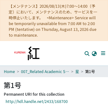
【メンテナンス】2026/08/13(木)7:00～14:00（予
定）において、メンテナンスのため、サービスを一
時停止いたします。 <Maintenance> Service will
be temporarily unavailable from 7:00 AM to 2:00
PM (tentative) on Thursday, August 13, 2026 due
to maintenance.
Home
007_Related Academic Societies
星
第1号
Home
Communities
第1号
Browse
Permanent URI for this collection
http://hdl.handle.net/2433/168700
Download Ranking