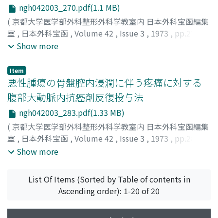
ngh042003_270.pdf(1.1 MB)
(
京都大学医学部外科整形外科学教室内 日本外科宝函編集
室
,
日本外科宝函
,
Volume 42
,
Issue 3
,
1973
,
pp.270-
282
)
Show more
谷村, 弘
;
久山, 健
;
小牧, 勝彦
;
竹中, 正文
;
山崎, 英博
;
小山,
高宣
;
TANIMURA, HIROSHI
;
KUYAMA, TAKESHI
;
KOMAKI,
Item
KATSUHIKO
;
TAKENAKA, MASAFUMI
;
YAMAZAKI,
悪性腫瘍の骨盤腔内浸潤に伴う疼痛に対する
HIDEHIRO
;
KOYAMA, TAKANOBU
腹部大動脈内抗癌剤反復投与法
ngh042003_283.pdf(1.33 MB)
(
京都大学医学部外科整形外科学教室内 日本外科宝函編集
室
,
日本外科宝函
,
Volume 42
,
Issue 3
,
1973
,
pp.283-
290
)
Show more
小泉, 正
;
大西, 慧
;
小西, 克彦
;
山内, 陽一
;
KOIZUMI,
TADASHI
;
OHNISHI, SATOSHI
;
KONISHI, KATSUHIKO
;
List Of Items (Sorted by Table of contents in
YAMAUCHI, YOHICHI
Ascending order): 1-20 of 20