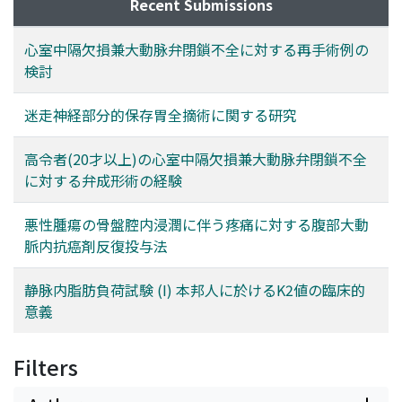
Recent Submissions
心室中隔欠損兼大動脉弁閉鎖不全に対する再手術例の
検討
迷走神経部分的保存胃全摘術に関する研究
高令者(20才以上)の心室中隔欠損兼大動脉弁閉鎖不全
に対する弁成形術の経験
悪性腫瘍の骨盤腔内浸潤に伴う疼痛に対する腹部大動
脈内抗癌剤反復投与法
静脉内脂肪負荷試験 (I) 本邦人に於けるK2値の臨床的
意義
Filters