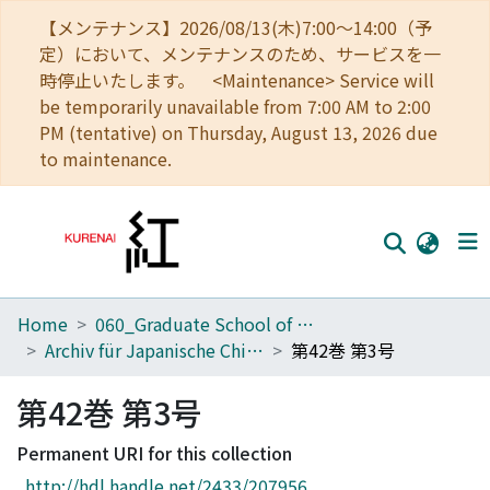
【メンテナンス】2026/08/13(木)7:00～14:00（予
定）において、メンテナンスのため、サービスを一
時停止いたします。 <Maintenance> Service will
be temporarily unavailable from 7:00 AM to 2:00
PM (tentative) on Thursday, August 13, 2026 due
to maintenance.
Home
060_Graduate School of Medicine
Home
Archiv für Japanische Chirurgie
第42巻 第3号
Communities
第42巻 第3号
Browse
Permanent URI for this collection
Download Ranking
http://hdl.handle.net/2433/207956