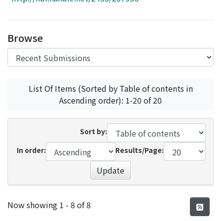
Access Statistics
Library Network
Browse
List Of Items (Sorted by Table of contents in
Ascending order): 1-20 of 20
Sort by:
In order:
Results/Page:
Update
Recent Submissions
Now showing
1 - 8 of 8