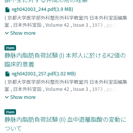
ngh042003_244.pdf(1.9 MB)
(
京都大学医学部外科整形外科学教室内 日本外科宝函編集
室
,
日本外科宝函
,
Volume 42
,
Issue 3
,
1973
,
pp.244-
256
)
Show more
龍田, 憲和
;
三木, 成仁
;
立道, 靖
;
野口, 一成
;
南, 一明
;
伴, 敏
彦
;
TATSUTA, NORIKAZU
;
MIKI, SHIGEHITO
;
TATEMICHI,
Item
KIYOSHI
;
NOGUCHI, KAZUSHIGE
;
MINAMI, KAZUAKI
;
静脉内脂肪負荷試験 (I) 本邦人に於けるK2値の
BAN, TOSHIHIKO
臨床的意義
ngh042003_257.pdf(1.02 MB)
(
京都大学医学部外科整形外科学教室内 日本外科宝函編集
室
,
日本外科宝函
,
Volume 42
,
Issue 3
,
1973
,
pp.257-
269
)
Show more
谷村, 弘
;
久山, 健
;
小牧, 勝彦
;
竹中, 正文
;
山崎, 英博
;
小山,
高宣
;
TANIMURA, HIROSHI
;
KUYAMA, TAKESHI
;
KOMAKI,
Item
KATSUHIKO
;
TAKENAKA, MASAFUMI
;
YAMAZAKI,
静脉内脂肪負荷試験 (II) 血中遊離脂酸の変動に
HIDEHIRO
;
KOYAMA, TAKANOBU
ついて