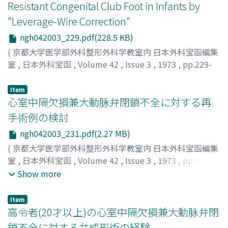
Resistant Congenital Club Foot in Infants by
"Leverage-Wire Correction"
ngh042003_229.pdf(228.5 KB)
(
京都大学医学部外科整形外科学教室内 日本外科宝函編集
室
,
日本外科宝函
,
Volume 42
,
Issue 3
,
1973
,
pp.229-
230
)
MORITA, SHIN
;
森田, 信
Item
心室中隔欠損兼大動脉弁閉鎖不全に対する再
手術例の検討
ngh042003_231.pdf(2.27 MB)
(
京都大学医学部外科整形外科学教室内 日本外科宝函編集
室
,
日本外科宝函
,
Volume 42
,
Issue 3
,
1973
,
pp.231-
243
)
Show more
龍田, 憲和
;
三木, 成仁
;
立道, 清
;
野口, 一成
;
南, 一明
;
伴, 敏
彦
;
TATSUTA, NORIKAZU
;
MIKI, SHIGEHITO
;
TATEMICHI,
Item
KIYOSHI
;
NOGUCHI, KAZUSHIGE
;
MINAMI, KAZUAKI
;
高令者(20才以上)の心室中隔欠損兼大動脉弁閉
BAN, TOSHIHIKO
鎖不全に対する弁成形術の経験