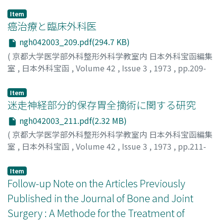
Item
癌治療と臨床外科医
ngh042003_209.pdf(294.7 KB)
(
京都大学医学部外科整形外科学教室内 日本外科宝函編集
室
,
日本外科宝函
,
Volume 42
,
Issue 3
,
1973
,
pp.209-
210
)
戸部, 隆吉
;
TOBE, TAKAYOSHI
Item
迷走神経部分的保存胃全摘術に関する研究
ngh042003_211.pdf(2.32 MB)
(
京都大学医学部外科整形外科学教室内 日本外科宝函編集
室
,
日本外科宝函
,
Volume 42
,
Issue 3
,
1973
,
pp.211-
228
)
若林, 信生
;
WAKABAYASHI, NOBUO
Item
Follow-up Note on the Articles Previously
Published in the Journal of Bone and Joint
Surgery : A Methode for the Treatment of