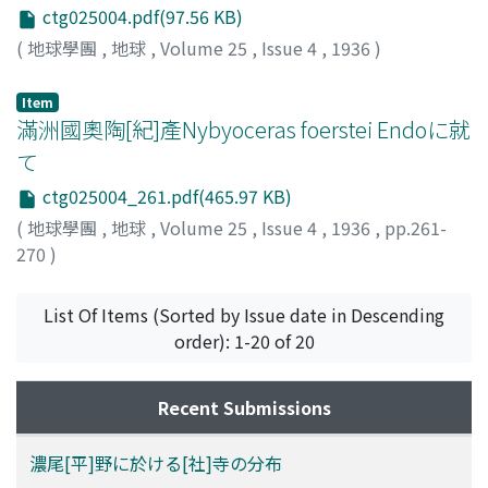
ctg025004.pdf(97.56 KB)
(
地球學團
,
地球
,
Volume 25
,
Issue 4
,
1936
)
Item
滿洲國奧陶[紀]產Nybyoceras foerstei Endoに就
て
ctg025004_261.pdf(465.97 KB)
(
地球學團
,
地球
,
Volume 25
,
Issue 4
,
1936
,
pp.261-
270
)
淸水, 三郞
;
小幡, 忠宏
;
Shimizu, S
;
Obata, T.
List Of Items (Sorted by Issue date in Descending
order): 1-20 of 20
Recent Submissions
濃尾[平]野に於ける[社]寺の分布