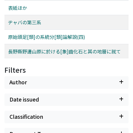
表紙ほか
ヂャバの第三系
原始頭足[類]の系統分[類]論解說(四)
長野縣野邊山原に於ける[象]齒化石と其の地層に就て
Filters
Author
Date issued
Classification