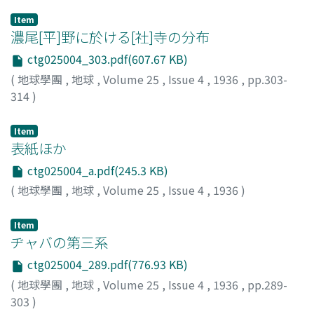
Item
濃尾[平]野に於ける[社]寺の分布
ctg025004_303.pdf(607.67 KB)
(
地球學團
,
地球
,
Volume 25
,
Issue 4
,
1936
,
pp.303-
314
)
鏡味, 完二
;
Kagami, k.
Item
表紙ほか
ctg025004_a.pdf(245.3 KB)
(
地球學團
,
地球
,
Volume 25
,
Issue 4
,
1936
)
Item
ヂャバの第三系
ctg025004_289.pdf(776.93 KB)
(
地球學團
,
地球
,
Volume 25
,
Issue 4
,
1936
,
pp.289-
303
)