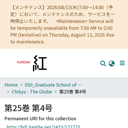
【メンテナンス】2026/08/13(木)7:00～14:00（予
定）において、メンテナンスのため、サービスを一
時停止いたします。 <Maintenance> Service will
be temporarily unavailable from 7:00 AM to 2:00
PM (tentative) on Thursday, August 13, 2026 due
to maintenance.
Home
050_Graduate School of Science
Home
Chikyu : The Globe
第25巻 第4号
Communities
第25巻 第4号
Browse
Permanent URI for this collection
Download Ranking
http://hdl.handle.net/2433/177775