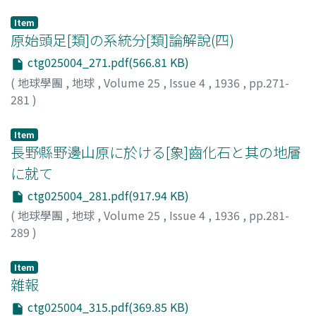
大村, 一藏
;
Omura, I.
Item
原始頭足[類]の系統分[類]論解說(四)
ctg025004_271.pdf(566.81 KB)
(
地球學團
,
地球
,
Volume 25
,
Issue 4
,
1936
,
pp.271-
281
)
小林, 貞一
;
Kobayashi, T.
Item
長野縣野邊山原に於ける[象]齒化石と其の地層
に就て
ctg025004_281.pdf(917.94 KB)
(
地球學團
,
地球
,
Volume 25
,
Issue 4
,
1936
,
pp.281-
289
)
井出, 淳一
;
Ide, J.
Item
雜報
ctg025004_315.pdf(369.85 KB)