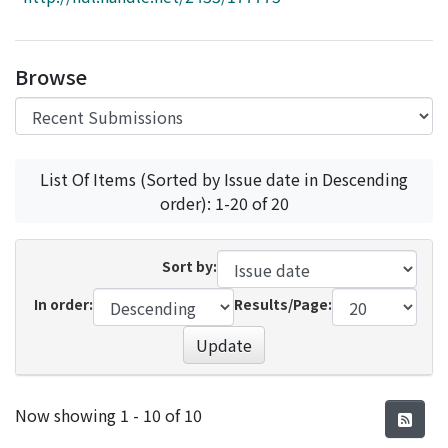
Access Statistics
Library Network
Browse
List Of Items (Sorted by Issue date in Descending
order): 1-20 of 20
Sort by:
In order:
Results/Page:
Update
Recent Submissions
Now showing
1 - 10 of 10