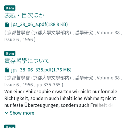
Item
表紙・目次ほか
jps_38_06_a.pdf(188.8 KB)
(
京都哲學會 (京都大學文學部内)
,
哲學研究
,
Volume 38
,
Issue 6
,
1956
)
Item
實存哲學について
jps_38_06_335.pdf(1.76 MB)
(
京都哲學會 (京都大學文學部内)
,
哲學研究
,
Volume 38
,
Issue 6
,
1956
,
pp.335-365
)
クナウス, ゲルハルト
Von einer Philosophie erwarten wir nicht nur formale
;
Knauss, Gerhard
Richtigkeit, sondern auch inhaltliche Wahrheit; nicht
nur feste Überzeugungen, sondern auch Freiheit des
Denkens. Dem Positivismus mangelt das erstere, dem
Show more
Marxismus das letztere. Nur die Existenzphilosophie
scheint heute diesen Erwartungen zu entsprechen. Denn
Item