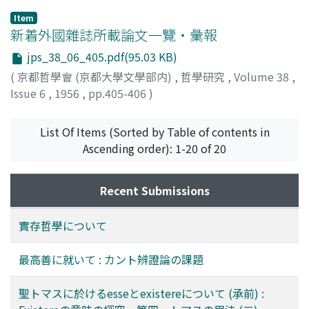
to Freedom. So, we are going to study to what region
Benutzung der Sprache als Vehikel des Denkens bringt
Item
from Freedom the dialectic in "The Critique of
die Philosophie in Gefahr, ihre Mitteilbarkeit zu
新着外國雜誌所載論文一覽・彙報
Practical Reason" will lead us. The problem of this
verlieren. Sie bliebe an die Zufälligkeit ihrer
jps_38_06_405.pdf(95.03 KB)
dialectic is the highest good--summum bonum--, that
Muttersprache gebunden und wäre unübersetzbar.
(
京都哲學會 (京都大學文學部内)
,
哲學研究
,
Volume 38
,
is, the chief good (virtue) and the complete good
Übersetzbar sind nicht Worte, sondern Begriffe. Wie im
Issue 6
,
1956
,
pp.405-406
)
(combination of virtue and happiness). The realisation
Positivismus ist die Philosophie der Sprache an die
of perfect virtue is an ideal infinitely remote from the
Stelle der klassischen Erkenntnistheorie getreten. Der
finite rational being, and the neccessary connection
List Of Items (Sorted by Table of contents in
Weltbegriff in seiner Bezogenheit auf ein Dasein
between virtue and happiness may be realized only
Ascending order): 1-20 of 20
verstanden als in-der-Welt-sein entspricht mehr dem
through the intelligible Author of nature, i. e., God. As it
Begriff von Umwelt im biologischen Sinn als dem
is man's duty to pursue the highest good, the practical
Begriff einer objektiven, gemeinsamen, identischen
Recent Submissions
reason must postulate the immortality of the soul and
Welt eines Bewusstseins überhaupt. Es ist eine mit dem
the existence of God. These postulates have some
Dasein durch dessen Wirken und Bewirken verbundene,
實存哲學について
reality because of the "superiority of the practical
nicht dem Bewusstsein gegebene Welt. Sie hat endliche
reason". In this way we are led to find ourselves in the
Horizonte und ist durch das Dasein gestimmt. Das
最高善に就いて : カント辨證論の課題
higher region beyond Freedom. But there must be the
Heideggersche Denken denkt nicht in der Alternative
radical self-consciousness of the finiteness of human
wahr-falsch, sondern ursprünglich-verfallen.
聖トマスに於けるesseとexistereについて (承前) :
reason--not simply in so far as it connects with
Ursprünglichkeit aber ist eine Kategorie, die vorläufig