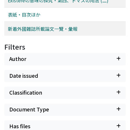
Existereの意味の探究・第四、トマスの用法 (二)
sensibility. Otherwise it would be unreasonable to
nur in d'eser Philosophie Geltung hat und ist selbst aus
expect the infinite progress to higher grades of moral
einer historisch-endzeitlichen Situation heraus zu
表紙・目次ほか
perfection of the soul, and to hope for the kinds of
verstehen. Es ist eine existentielle Kategorie, die nicht
happiness in due proportion to those grades. The
in einer das Existentielle zur Frage stellenden
新着外國雜誌所載論文一覽・彙報
problem of summum bonum discloses the real nature
Diskussion als Kriterium anwendbar ist. Aus einer
of the finite reason of mankind. Owing to that self
solchen Kritik ergibt sich das Bedürfnis nach einem
consciousness we can understand the neccessary
mehr mittleren Menschen-und-Daseinsbegriff, in dem
Filters
connection, maintained by the will of god, between
Endlichkeit und Unendlichkeit vereinigt sind. Dass dem
virtue and happiness. The dialectic of the practical
Menschen seine Endlichkeit gegeben ist, macht ihn
Author
reason shows us the way from virtue to holiness, from
schon unendlich, nämlich über seinen Grenzen stehend.
morality to religion in its true meaning.
Die Kehre in der Entwicklung des Denkens, die sich
Date issued
sowohl bei Heidegger als auch bei Jaspers und Sartre
nachweisen lässt, und in der sich vielleicht eine Wende
Classification
zur Offenheit und eine Loslösung von der Endlichkeit
des Daseins vollzieht, ist darum zu bejahen.
Insbesondere scheint sich darin die Existenzphilosophie
Document Type
von den Klammern der phänomenologischen Denkweise
zu befreien, die dem eigentlichen Anliegen der
Has files
Existenzphilosophie nicht entspricht und darum immer