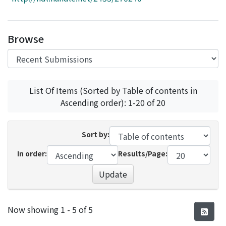
Access Statistics
Library Network
Browse
List Of Items (Sorted by Table of contents in
Ascending order): 1-20 of 20
Sort by:
In order:
Results/Page:
Update
Recent Submissions
Now showing
1 - 5 of 5