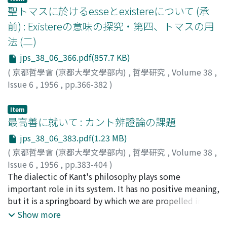
den traditionellen klassischen Schulen (Platonismus,
聖トマスに於けるesseとexistereについて (承
Thomismus, Kantianismus usw.) fehlt wiederum der
前) : Existereの意味の探究・第四、トマスの用
Bezug zur historischen Wirklichkeit der Gegenwart. Die
法 (二)
Existenzphilosophie hat mannigfaltige Ursprünge.
Schelling, Kierkegaard, Nietzsche und d e moderne
jps_38_06_366.pdf(857.7 KB)
Phänomenologie sind daran beteiligt. Darum lässt sie
(
京都哲學會 (京都大學文學部内)
,
哲學研究
,
Volume 38
,
sich nicht durch gemeinsame Thesen de nieren, sondern
Issue 6
,
1956
,
pp.366-382
)
durch die Unbedingtheit der jeweiligen Gesinnung, die
山田, 晶
;
Yamada, Akira
;
ヤマダ, アキラ
wahrscheinlich in einer besonderen Seinserfahrung
Item
begründet ist. Bei Heidegger mag es die Erfahrung der
最高善に就いて : カント辨證論の課題
Endlichkeit des Daseins sein, bei Jaspers die
jps_38_06_383.pdf(1.23 MB)
Brüchigkeit des Seins. In einer die Grundhaltung der
(
京都哲學會 (京都大學文學部内)
,
哲學研究
,
Volume 38
,
Heideggerschen Philosophie noch immer bejahenden,
Issue 6
,
1956
,
pp.383-404
)
aber doch gegen sein konkretes Denken kritischen
南澤, 貞美
The dialectic of Kant's philosophy plays some
;
Minamisawa, Sadami
;
ミナミサワ, サダミ
Auseinandersetzung erlaube ich mir folgende Einwände
important role in its system. It has no positive meaning,
: Die Priorität des Existentiellen vor dem Essentiellen
but it is a springboard by which we are propelled into
widerspricht dem menschlichen Denken, das, wenn es
the higher region. For example, the dialectic in "The
Show more
mitteilbar sein will, immer Aussage sein muss und in
Critique of Pure Reason" shows us the way from Nature
dieser sich auf ein allgemeines Wesen bezieht. Die