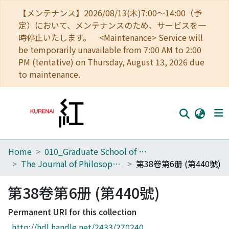
【メンテナンス】2026/08/13(木)7:00～14:00（予
定）において、メンテナンスのため、サービスを一
時停止いたします。 <Maintenance> Service will
be temporarily unavailable from 7:00 AM to 2:00
PM (tentative) on Thursday, August 13, 2026 due
to maintenance.
Home
010_Graduate School of Letters
Home
The Journal of Philosophical Studies
第38卷第6册 (第440號)
Communities
第38卷第6册 (第440號)
Browse
Permanent URI for this collection
Download Ranking
http://hdl.handle.net/2433/270240