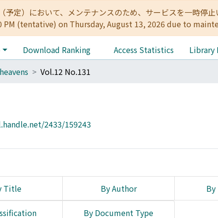
:00（予定）において、メンテナンスのため、サービスを一時停止いたします。 
0 PM (tentative) on Thursday, August 13, 2026 due to maint
e
Download Ranking
Access Statistics
Library
heavens
Vol.12 No.131
l.handle.net/2433/159243
 Title
By Author
By 
ssification
By Document Type