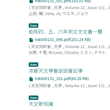
tnk000131_091.pdf(163.01 KB)
(
天文同好會
,
天界
,
Volume 12
,
Issue 131
,
上田, 穰
;
Ueta, Jo
;
ウエタ, ジョウ
Item
昭和四、五、六年邦文天文書一覽
tnk000131_096.pdf(251.24 KB)
(
天文同好會
,
天界
,
Volume 12
,
Issue 131
,
水野, 千里
;
Mizuno, Chisato
;
ミズノ, チサト
Item
京都天文學會談話會記事
tnk000131_101.pdf(84.28 KB)
(
天文同好會
,
天界
,
Volume 12
,
Issue 131
,
Item
天文新知識