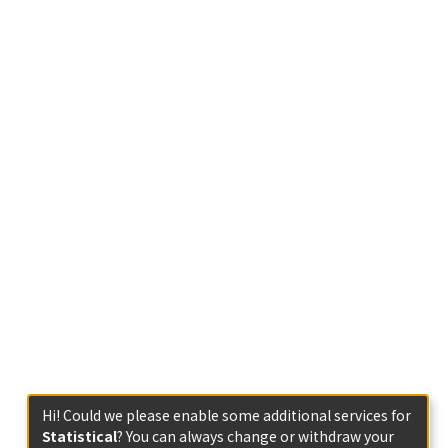
Hi! Could we please enable some additional services for
Statistical
? You can always change or withdraw your