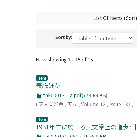
List Of Items (Sort
Sort by:
Recent Submissions
Now showing
1 - 15 of 15
Item
表紙ほか
tnk000131_a.pdf(774.69 KB)
(
天文同好會
,
天界
,
Volume 12
,
Issue 131
,
Item
1931年中に於ける天文學上の進歩 
tnk000131_081.pdf(78.9 KB)