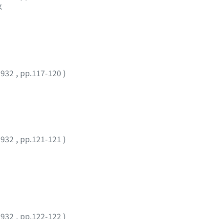
メ
1932
,
pp.117-120
)
1932
,
pp.121-121
)
1932
,
pp.122-122
)