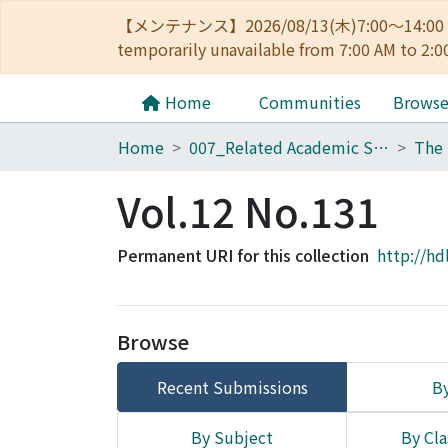
【メンテナンス】2026/08/13(木)7:00～14
temporarily unavailable from 7:00 AM to 2:0
Home
Communities
Brows
Home
007_Related Academic Societies
The 
Vol.12 No.131
Permanent URI for this collection
http://hd
Browse
Recent Submissions
By
By Subject
By Cla