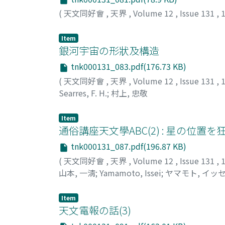
(
天文同好會
,
天界
,
Volume 12
,
Issue 131
,
Item
銀河宇宙の形狀及構造
tnk000131_083.pdf(176.73 KB)
(
天文同好會
,
天界
,
Volume 12
,
Issue 131
,
Searres, F. H.
;
村上, 忠敬
Item
通俗講座天文學ABC(2) : 星の位置
tnk000131_087.pdf(196.87 KB)
(
天文同好會
,
天界
,
Volume 12
,
Issue 131
,
山本, 一淸
;
Yamamoto, Issei
;
ヤマモト, イッ
Item
天文電報の話(3)