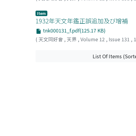
Item
1932年天文年鑑正誤追加及び增補
tnk000131_f.pdf(125.17 KB)
(
天文同好會
,
天界
,
Volume 12
,
Issue 131
,
List Of Items (Sort