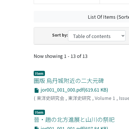
List Of Items (Sort
Sort by:
Recent Submissions
Now showing
1 - 13 of 13
Item
圖版 烏丹城附近の二大元碑
jor001_001_000.pdf(619.61 KB)
(
東洋史研究会
,
東洋史研究
,
Volume 1
,
Issu
Item
晉・趙の北方進展と山川の祭祀
jor001_001_001.pdf(607.84 KB)