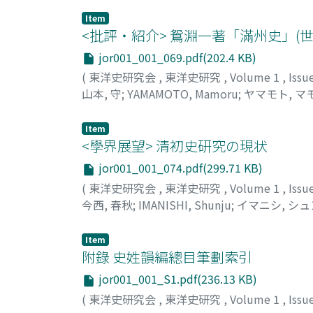
Item
<批評・紹介> 鴛淵一著「滿州史」(
jor001_001_069.pdf(202.4 KB)
(
東洋史研究会
,
東洋史研究
,
Volume 1
,
Issu
山本, 守
;
YAMAMOTO, Mamoru
;
ヤマモト, マ
Item
<學界展望> 清初史研究の現状
jor001_001_074.pdf(299.71 KB)
(
東洋史研究会
,
東洋史研究
,
Volume 1
,
Issu
今西, 春秋
;
IMANISHI, Shunju
;
イマニシ, シ
Item
附錄 史姓韻編總目筆劃索引
jor001_001_S1.pdf(236.13 KB)
(
東洋史研究会
,
東洋史研究
,
Volume 1
,
Issu