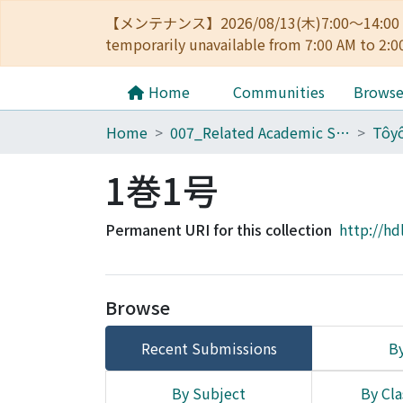
【メンテナンス】2026/08/13(木)7:00～14
temporarily unavailable from 7:00 AM to 2:0
Home
Communities
Brows
Home
007_Related Academic Societies
1巻1号
Permanent URI for this collection
http://hd
Browse
Recent Submissions
By
By Subject
By Cla