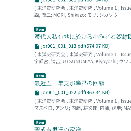
(
東洋史研究会
,
東洋史研究
,
Volume 1
,
Issu
森, 鹿三
;
MORI, Shikazo
;
モリ, シカゾウ
Item
漢代大私有地に於ける小作者と奴隸
jor001_001_013.pdf(574.07 KB)
(
東洋史研究会
,
東洋史研究
,
Volume 1
,
Issu
宇都宮, 清吉
;
UTSUNOMIYA, Kiyoyoshi
;
ウツ
Item
最近五十年支那學界の回顧
jor001_001_022.pdf(963.34 KB)
(
東洋史研究会
,
東洋史研究
,
Volume 1
,
Issu
マスペロ, アンリ
;
内藤, 耕次郎
;
内藤, 戊申
;
MA
シン
Item
聖成吉思汗の家譜