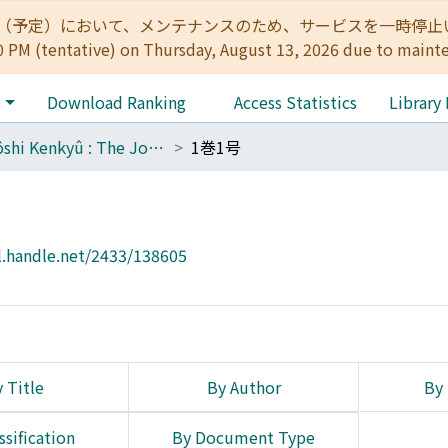
:00（予定）において、メンテナンスのため、サービスを一時停止いたします。 
0 PM (tentative) on Thursday, August 13, 2026 due to maint
e
Download Ranking
Access Statistics
Library
Tôyôshi Kenkyû : The Journal of Oriental Researches
1巻1号
l.handle.net/2433/138605
 Title
By Author
By 
ssification
By Document Type