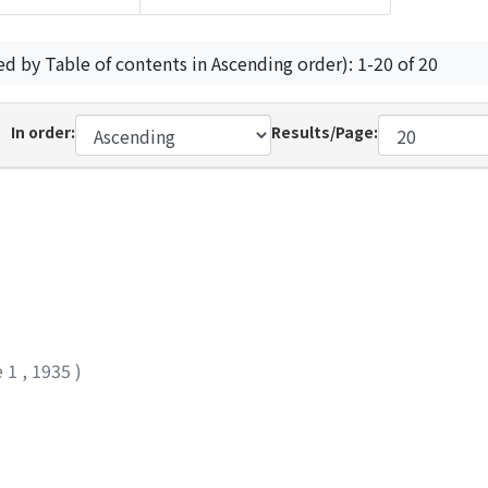
ed by Table of contents in Ascending order): 1-20 of 20
In order:
Results/Page:
e 1
,
1935
)