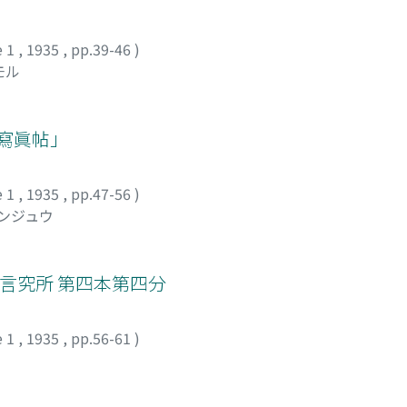
e 1
,
1935
,
pp.39-46
)
モル
洲寫眞帖」
e 1
,
1935
,
pp.47-56
)
ュンジュウ
語言究所 第四本第四分
e 1
,
1935
,
pp.56-61
)