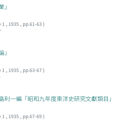
私工業」
e 1
,
1935
,
pp.61-63
)
オ
論」
e 1
,
1935
,
pp.63-67
)
チ
大島利一編「昭和九年度東洋史研究文獻類目」
e 1
,
1935
,
pp.67-69
)