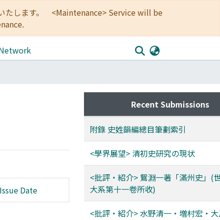
<Maintenance> Service will be
enance.
 Network
Recent Submissions
附錄 史姓韻編總目筆劃索引
<學界展望> 清初史研究の現状
<批評・紹介> 鴛淵一著「滿州史」(
大系第十一卷所收)
Issue Date
<批評・紹介> 水野清一・増村宏・