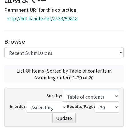
Access Statistics
Permanent URI for this collection
Library Network
http://hdl.handle.net/2433/59818
Browse
List Of Items (Sorted by Table of contents in
Ascending order): 1-20 of 20
Sort by:
In order:
Results/Page:
Update