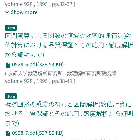
Volume 928
,
1995
,
pp.32-37
)
神沢, 雄智
;
柏木, 雅英
;
大石, 進一
;
KANZAWA, Yuchi
;
Show more
KASHIWAGI, Masahide
;
OISHI, Shin'ichi
;
カンザワ, ユウ
チ
;
カシワギ, マサヒデ
;
オオイシ, シンイチ
Item
区間演算による関数の値域の効率的評価法(数
値計算における品質保証とその応用 : 感度解析
から証明まで)
0928-6.pdf(329.53 KB)
(
京都大学数理解析研究所
,
数理解析研究所講究録
,
Volume 928
,
1995
,
pp.38-41
)
柏木, 雅英
;
Kashiwagi, Masahide
;
カシワギ, マサヒデ
Item
抵抗回路の感度の符号と区間解析(数値計算に
おける品質保証とその応用 : 感度解析から証明
まで)
0928-7.pdf(597.86 KB)