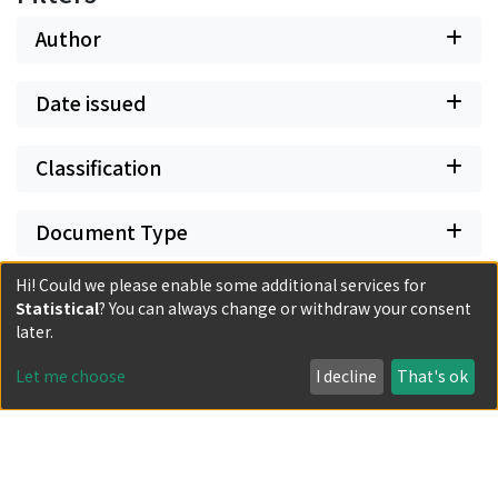
Author
Date issued
Classification
Document Type
Hi! Could we please enable some additional services for
Has files
Statistical
? You can always change or withdraw your consent
later.
Let me choose
I decline
That's ok
Powered by DSpace and JAIRO Crawler-List
All items in KURENAI are protected by original copyright,
with all rights reserved, unless otherwise indicated.
Privacy policy
Send Feedback