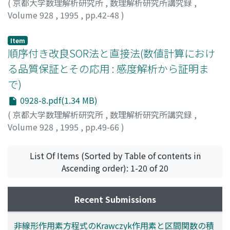
(
京都大学数理解析研究所
,
数理解析研究所講究録
,
Volume 928
,
1995
,
pp.42-48
)
早川, 透
;
HAYAKAWA, Tooru
;
ハヤカワ, トオル
Item
順序付き改良SOR法と直接法(数値計算におけ
る品質保証とその応用 : 感度解析から証明ま
で)
0928-8.pdf(1.34 MB)
(
京都大学数理解析研究所
,
数理解析研究所講究録
,
Volume 928
,
1995
,
pp.49-66
)
石渡, 恵美子
;
室谷, 義昭
;
Ishiwata, Emiko
;
Muroya,
Yoshiaki
;
イシワタ, エミコ
;
ムロヤ, ヨシアキ
List Of Items (Sorted by Table of contents in
Ascending order): 1-20 of 20
Recent Submissions
非線形作用素方程式のKrawczyk作用素と区間関数の積