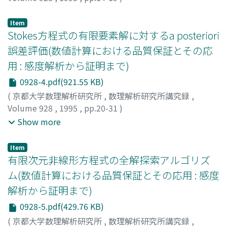
大石, 進一
;
Oishi, Shin'ichi
;
オオイシ, シンイチ
Item
Stokes方程式の有限要素解に対するa posteriori
誤差評価(数値計算における品質保証とその応
用 : 感度解析から証明まで)
0928-4.pdf(921.55 KB)
(
京都大学数理解析研究所
,
数理解析研究所講究録
,
Volume 928
,
1995
,
pp.20-31
)
中尾, 充宏
;
山本, 野人
;
渡部, 善隆
;
Nakao, Mitsuhiro T.
;
Show more
Yamamoto, Nobito
;
Watanabe, Yoshitaka
;
ナカオ, ミツヒ
ロ
;
ヤマモト, ノビト
;
ワタナベ, ヨシタカ
Item
有限次元非線形方程式の全解探索アルゴリズ
ム(数値計算における品質保証とその応用 : 感度
解析から証明まで)
0928-5.pdf(429.76 KB)
(
京都大学数理解析研究所
,
数理解析研究所講究録
,