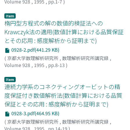
Volume 928
,
1995
,
pp.1-7
)
大石, 進一
;
OISHI, Shin'ichi
;
オオイシ, シンイチ
Item
楕円型方程式の解の数値的検証法への
Krawczyk法の適用(数値計算における品質保証
とその応用 : 感度解析から証明まで)
0928-2.pdf(441.29 KB)
(
京都大学数理解析研究所
,
数理解析研究所講究録
,
Volume 928
,
1995
,
pp.8-13
)
山本, 野人
;
中尾, 充宏
;
Yamamoto, Nobito
;
Nakao,
Mitsuhiro T.
;
ヤマモト, ノビト
;
ナカオ, ミツヒロ
Item
連続力学系のコネクティングオービットの精
度保証付き数値解析法(数値計算における品質
保証とその応用 : 感度解析から証明まで)
0928-3.pdf(464.95 KB)
(
京都大学数理解析研究所
,
数理解析研究所講究録
,
Volume 928
,
1995
,
pp.14-19
)