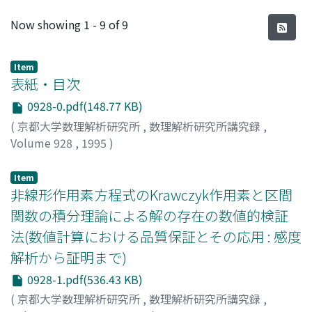
Recent Submissions
Now showing
1 - 9 of 9
Item
表紙・目次
0928-0.pdf(148.77 KB)
(
京都大学数理解析研究所
,
数理解析研究所講究録
,
Volume 928
,
1995
)
Item
非線形作用素方程式のKrawczyk作用素と区間
関数の積分理論による解の存在の数値的検証
法(数値計算における品質保証とその応用 : 感度
解析から証明まで)
0928-1.pdf(536.43 KB)
(
京都大学数理解析研究所
,
数理解析研究所講究録
,