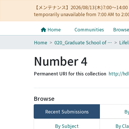
【メンテナンス】2026/08/13(木)7:00～14
temporarily unavailable from 7:00 AM to 2:0
Home
Communities
Brows
Home
020_Graduate School of Education
Number 4
Permanent URI for this collection
http://hd
Browse
Recent Submissions
By
By Subject
By Cla