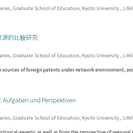
aries, Graduate School of Education, Kyoto University
,
Life
信息源的比较研究
aries, Graduate School of Education, Kyoto University
,
Life
 sources of foreign patents under network environment, and
owed with comparison on retrieval entrances, commands, dat
ts etc. Finally, the authors express their comments based on th
atents from these two information sources in the way of stre
respectively.
 : Aufgaben und Perspektiven
aries, Graduate School of Education, Kyoto University
,
Life
storical-genetic as well as from the perspective of regional p