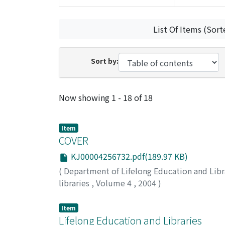
List Of Items (Sort
Sort by:
Recent Submissions
Now showing
1 - 18 of 18
Item
COVER
KJ00004256732.pdf(189.97 KB)
(
Department of Lifelong Education and Libr
libraries
,
Volume 4
,
2004
)
Item
Lifelong Education and Libraries