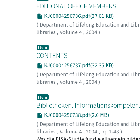
EDITIONAL OFFICE MEMBERS
KJ00004256736.pdf(37.61 KB)
(
Department of Lifelong Education and Libr
libraries
,
Volume 4
,
2004
)
Item
CONTENTS
KJ00004256737.pdf(32.35 KB)
(
Department of Lifelong Education and Libr
libraries
,
Volume 4
,
2004
)
Item
Bibliotheken, Informationskompeten
KJ00004256738.pdf(2.6 MB)
(
Department of Lifelong Education and Libr
libraries
,
Volume 4
,
2004
,
pp.1-48
)
Umlauf, Konrad
Was die PISA-Studie fur die allgemein bilde