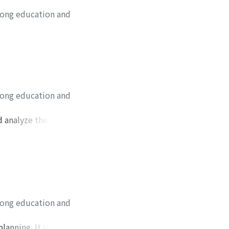
long education and
long education and
 analyze their
a quality,
eir study, and
ngthening their
long education and
lanning. It is