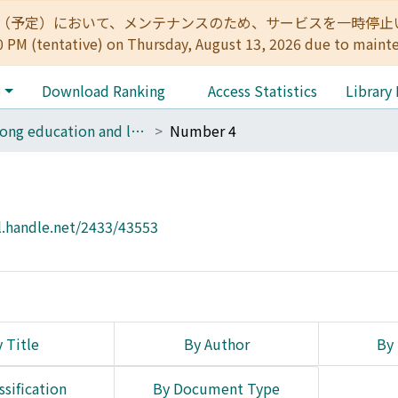
:00（予定）において、メンテナンスのため、サービスを一時停止いたします。 
0 PM (tentative) on Thursday, August 13, 2026 due to maint
e
Download Ranking
Access Statistics
Library
Lifelong education and libraries
Number 4
l.handle.net/2433/43553
 Title
By Author
By 
ssification
By Document Type