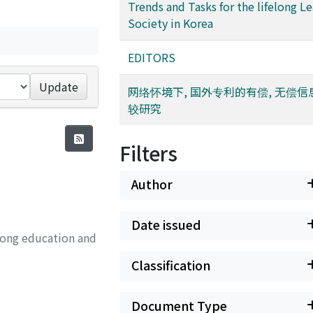
Trends and Tasks for the lifelong L
Society in Korea
EDITORS
Update
网络怀境下, 国外专利的有偿, 无偿
较研究
Filters
Author
Date issued
long education and
Classification
Document Type