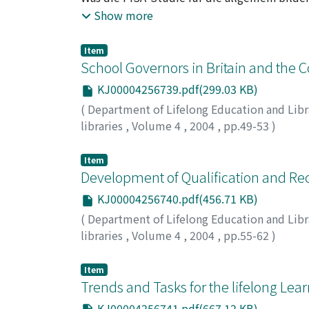
Schulern and Studenten fehlt weitgehend die 
Show more
grol3e Mehrheit der jungen Leute surft gern
Bind die meisten hilflos. Es scheint, dass Sc
Item
Seit den 90er-Jahren unternehmen Biblioth
School Governors in Britain and the C
ist mehr als die Fahigkeit, den Internet-PC
KJ00004256739.pdf(299.03 KB)
Strategien, and zunachst erstmal darum, de
(
Department of Lifelong Education and Libr
Informationskompetenz die Fahigkeit, gefun
libraries
,
Volume 4
,
2004
,
pp.49-53
)
in das eigene Wissen eingebaut werden konn
Griffin, Peter
allen voran in USA, erfolgreiche didaktisch
Item
mit Strategien fur Lernarrangements gemach
Development of Qualification and Rec
werden in der Bibliothek so prasentiert, da
zum Zuhoren, zum Training am Computer ang
KJ00004256740.pdf(456.71 KB)
gerade deshalb in die Bibliothek kommen, w
(
Department of Lifelong Education and Libr
libraries
,
Volume 4
,
2004
,
pp.55-62
)
Kim, Shinil
Item
Trends and Tasks for the lifelong Lea
KJ00004256741.pdf(667.12 KB)