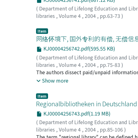
(
Department of Lifelong Education and Libr
libraries
,
Volume 4
,
2004
,
pp.63-73
)
Don Min, Choi
Item
网络怀境下, 国外专利的有偿, 无偿
KJ00004256742.pdf(595.55 KB)
(
Department of Lifelong Education and Libr
libraries
,
Volume 4
,
2004
,
pp.75-83
)
顾, 震宇
The authors dissect paid/unpaid information
;
林, 鹤
;
Gu, Zhen-Yu
;
Lin, He
strengths and weaknesses respectively, foll
Show more
reliability, file size, search results and cos
suggest an efficient method for searching p
Item
advantages and avoiding their shortcomings 
Regionalbibliotheken in Deutschland
KJ00004256743.pdf(1.19 MB)
(
Department of Lifelong Education and Libr
libraries
,
Volume 4
,
2004
,
pp.85-106
)
Vodosek, Peter
The term "regional library" can be defined hi