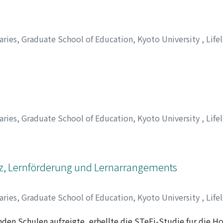
aries, Graduate School of Education, Kyoto University
,
Life
aries, Graduate School of Education, Kyoto University
,
Life
z, Lernförderung und Lernarrangements
aries, Graduate School of Education, Kyoto University
,
Life
nden Schulen aufzeigte, erhellte die STeFi-Studie fur die H