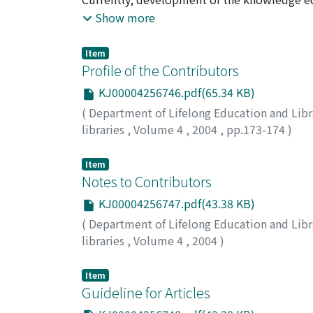
development of society. Within this trend, pub
Show more
create a powerful library system to stimulat
by the public and authorities. This paper wi
Item
lifelong education offered by the public lib
Profile of the Contributors
the Shanghai Library. Furthermore, it will di
KJ00004256746.pdf(65.34 KB)
on the developments of Shanghai City.
(
Department of Lifelong Education and Libr
libraries
,
Volume 4
,
2004
,
pp.173-174
)
Item
Notes to Contributors
KJ00004256747.pdf(43.38 KB)
(
Department of Lifelong Education and Libr
libraries
,
Volume 4
,
2004
)
Item
Guideline for Articles