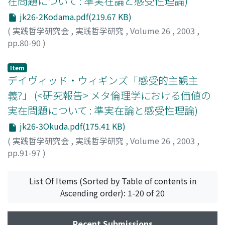
在問題について : 準実在論と感受性理論)
jk26-2Kodama.pdf(219.67 KB)
(
実践哲学研究会
,
実践哲学研究
,
Volume 26
,
2003
,
pp.80-90
)
児玉, 聡
;
Kodama, Satoshi
;
80372366
;
コダマ, サトシ
Item
デイヴィッド・ウィギンズ「感受的主観主
義?」 (<研究報告> メタ倫理学における価値の
実在問題について : 準実在論と感受性理論)
jk26-3Okuda.pdf(175.41 KB)
(
実践哲学研究会
,
実践哲学研究
,
Volume 26
,
2003
,
pp.91-97
)
奥田, 太郎
;
Okuda, Taro
;
オクダ, タロウ
List Of Items (Sorted by Table of contents in
Ascending order): 1-20 of 20
Recent Submissions