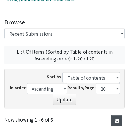
Access Statistics
Library Network
Browse
List Of Items (Sorted by Table of contents in
Ascending order): 1-20 of 20
Sort by:
In order:
Results/Page:
Update
Recent Submissions
Now showing
1 - 6 of 6