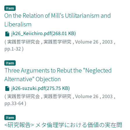
Item
On the Relation of Mill's Utilitarianism and
Liberalism
jk26_Keiichiro.pdf(268.01 KB)
(
実践哲学研究会
,
実践哲学研究
,
Volume 26
,
2003
,
pp.1-32
)
Yamamoto, Keiichiro
;
山本, 圭一郎
;
ヤマモト, ケイイチロ
ウ
Item
Three Arguments to Rebut the "Neglected
Alternative" Objection
jk26-suzuki.pdf(275.75 KB)
(
実践哲学研究会
,
実践哲学研究
,
Volume 26
,
2003
,
pp.33-64
)
Suzuki, Makoto
;
鈴木, 真
;
スズキ, マコト
Item
<研究報告> メタ倫理学における価値の実在問