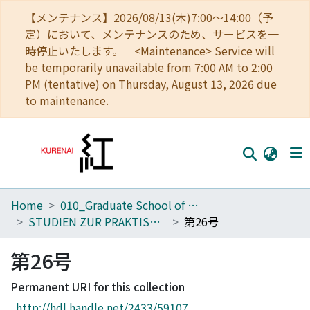
【メンテナンス】2026/08/13(木)7:00～14:00（予
定）において、メンテナンスのため、サービスを一
時停止いたします。 <Maintenance> Service will
be temporarily unavailable from 7:00 AM to 2:00
PM (tentative) on Thursday, August 13, 2026 due
to maintenance.
Home
010_Graduate School of Letters
Home
STUDIEN ZUR PRAKTISCHEN PHILOSOPHIE
第26号
Communities
第26号
Browse
Permanent URI for this collection
Download Ranking
http://hdl.handle.net/2433/59107