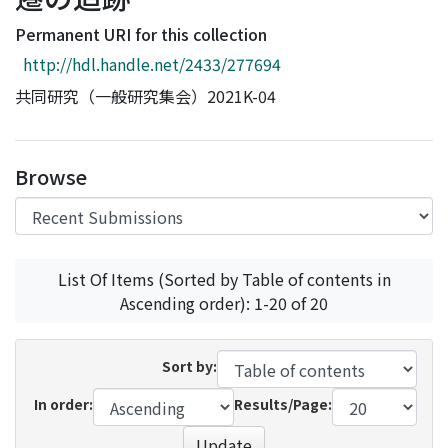
Access Statistics
Permanent URI for this collection
Library Network
http://hdl.handle.net/2433/277694
共同研究（一般研究集会）2021K-04
Browse
List Of Items (Sorted by Table of contents in
Ascending order): 1-20 of 20
Sort by:
In order:
Results/Page:
Update