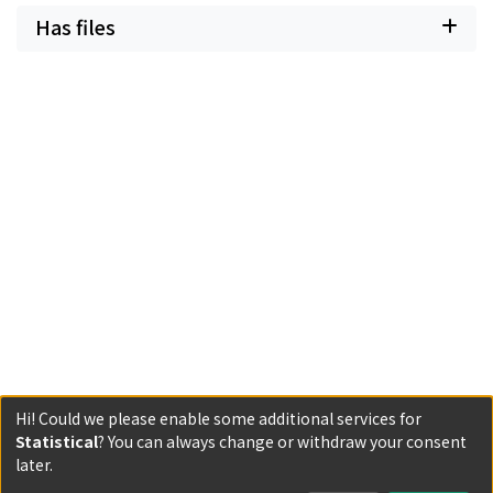
Has files
Hi! Could we please enable some additional services for
Statistical
? You can always change or withdraw your consent
Powered by DSpace and JAIRO Crawler-List
later.
All items in KURENAI are protected by original copyright,