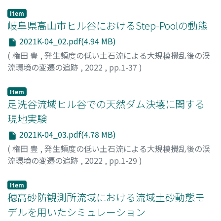
宮田, 秀介
;
大見, 士朗
;
Gomez, Christopher
;
市田, 児太朗
;
藤田, 正治
Item
岐阜県高山市ヒル谷におけるStep-Poolの動態
2021K-04_02.pdf(4.94 MB)
(
権田 豊
,
発生頻度の低い土石流による大規模攪乱後の渓
流環境の変遷の追跡
,
2022
,
pp.1-37
)
北條, 杏梨
;
権田, 豊
Item
足洗谷流域ヒル谷での天然ダム決壊に関する
現地実験
2021K-04_03.pdf(4.78 MB)
(
権田 豊
,
発生頻度の低い土石流による大規模攪乱後の渓
流環境の変遷の追跡
,
2022
,
pp.1-29
)
高山, 翔揮
;
宮田, 秀介
;
藤本, 将光
;
里深, 好文
Item
穂高砂防観測所流域における流域土砂動態モ
デルを用いたシミュレーション