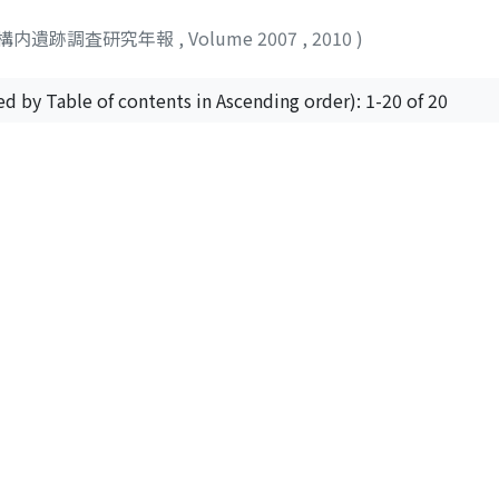
構内遺跡調査研究年報
,
Volume 2007
,
2010
)
ed by Table of contents in Ascending order): 1-20 of 20