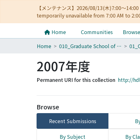
【メンテナンス】2026/08/13(木)7:00～14
temporarily unavailable from 7:00 AM to 2:0
Home
Communities
Brows
Home
010_Graduate School of Letters
2007年度
Permanent URI for this collection
http://hd
Browse
Recent Submissions
By
By Subject
By Cla