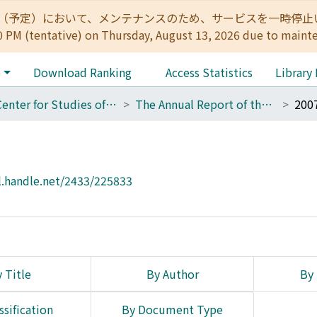
:00（予定）において、メンテナンスのため、サービスを一時停止いたします。 
0 PM (tentative) on Thursday, August 13, 2026 due to maint
e
Download Ranking
Access Statistics
Library
01_Center for Studies of Cultural Heritage and Inter Humanities Section of Archaeological Heritage Management for KU
The Annual Report of the Center for Cultural Heritage Studies
20
l.handle.net/2433/225833
 Title
By Author
By 
ssification
By Document Type