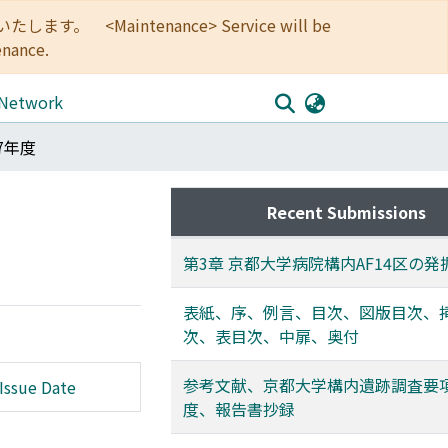
<Maintenance> Service will be
enance.
 Network
07年度
Recent Submissions
第3章 京都大学病院構内AF14区の発
表紙、序、例言、目次、図版目次、
次、表目次、中扉、奥付
参考文献、京都大学構内遺跡調査要項
Issue Date
度、報告書抄録