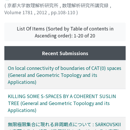
(
京都大学数理解析研究所
,
数理解析研究所講究録
,
Volume 1781
,
2012
,
pp.108-110
)
横井, 勝弥
;
YOKOI, KATSUYA
;
ヨコイ, カツヤ
List Of Items (Sorted by Table of contents in
Ascending order): 1-20 of 20
Recent Submissions
On local connectivity of boundaries of CAT(0) spaces
(General and Geometric Topology and its
Applications)
KILLING SOME S-SPACES BY A COHERENT SUSLIN
TREE (General and Geometric Topology and its
Applications)
無限極限集合に現れる非周期点について : SARKOVSKII