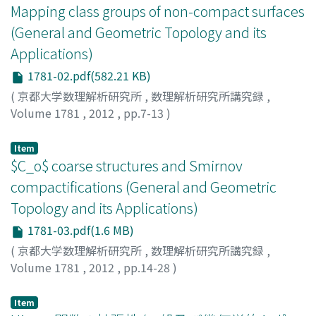
Mapping class groups of non-compact surfaces
(General and Geometric Topology and its
Applications)
1781-02.pdf(582.21 KB)
(
京都大学数理解析研究所
,
数理解析研究所講究録
,
Volume 1781
,
2012
,
pp.7-13
)
Yagasaki, Tatsuhiko
;
矢ヶ崎, 達彦
;
ヤガサキ, タツヒコ
Item
$C_o$ coarse structures and Smirnov
compactifications (General and Geometric
Topology and its Applications)
1781-03.pdf(1.6 MB)
(
京都大学数理解析研究所
,
数理解析研究所講究録
,
Volume 1781
,
2012
,
pp.14-28
)
嶺, 幸太郎
;
山下, 温
;
Mine, Kotaro
;
Yamashita, Atsushi
;
ミ
ネ, コウタロウ
;
ヤマシタ, アツシ
Item