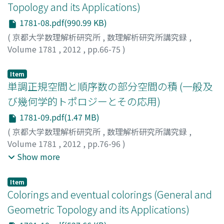
Topology and its Applications)
1781-08.pdf(990.99 KB)
(
京都大学数理解析研究所
,
数理解析研究所講究録
,
Volume 1781
,
2012
,
pp.66-75
)
Yorioka, Teruyuki
;
依岡, 輝幸
;
ヨリオカ, テルユキ
Item
単調正規空間と順序数の部分空間の積 (一般及
び幾何学的トポロジーとその応用)
1781-09.pdf(1.47 MB)
(
京都大学数理解析研究所
,
数理解析研究所講究録
,
Volume 1781
,
2012
,
pp.76-96
)
平田, 康史
;
家本, 宣幸
;
矢島, 幸信
;
Hirata, Yasushi
;
Show more
Kemoto, Nobuyuki
;
Yajima, Yukinobu
;
ヒラタ, ヤスシ
;
ケ
モト, ノブユキ
;
ヤジマ, ユキノブ
Item
Colorings and eventual colorings (General and
Geometric Topology and its Applications)