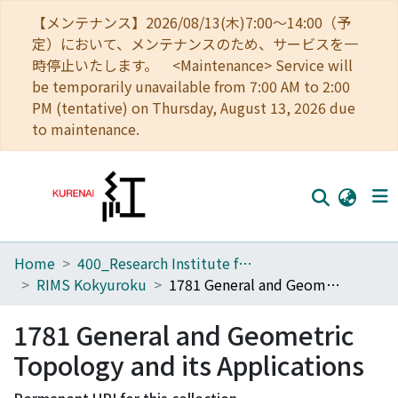
【メンテナンス】2026/08/13(木)7:00～14:00（予
定）において、メンテナンスのため、サービスを一
時停止いたします。 <Maintenance> Service will
be temporarily unavailable from 7:00 AM to 2:00
PM (tentative) on Thursday, August 13, 2026 due
to maintenance.
Home
400_Research Institute for Mathematical Sciences
Home
RIMS Kokyuroku
1781 General and Geometric Topology and its Applications
Communities
1781 General and Geometric
Browse
Topology and its Applications
Download Ranking