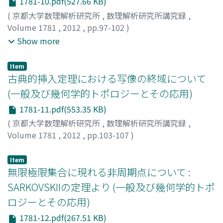
1781-10.pdf(527.66 KB)
(
京都大学数理解析研究所
,
数理解析研究所講究録
,
Volume 1781
,
2012
,
pp.97-102
)
Ikegami, Yuki
;
Kato, Hisao
;
Ueda, Akihide
;
池上, 勇気
;
加
Show more
藤, 久男
;
上田, 晃秀
;
イケガミ, ユウキ
;
カトウ, ヒサオ
;
ウ
エダ, アキヒデ
Item
古典的挿入定理における写像の終域について
(一般及び幾何学的トポロジーとその応用)
1781-11.pdf(553.35 KB)
(
京都大学数理解析研究所
,
数理解析研究所講究録
,
Volume 1781
,
2012
,
pp.103-107
)
山崎, 薫里
;
YAMAZAKI, Kaori
;
ヤマザキ, カオリ
Item
無限極限集合に現れる非周期点について :
SARKOVSKIIの定理より (一般及び幾何学的トポ
ロジーとその応用)
1781-12.pdf(267.51 KB)