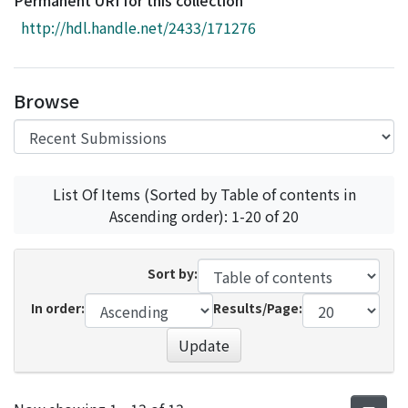
Permanent URI for this collection
Access Statistics
http://hdl.handle.net/2433/171276
Library Network
Browse
List Of Items (Sorted by Table of contents in
Ascending order): 1-20 of 20
Sort by:
In order:
Results/Page:
Update
Recent Submissions