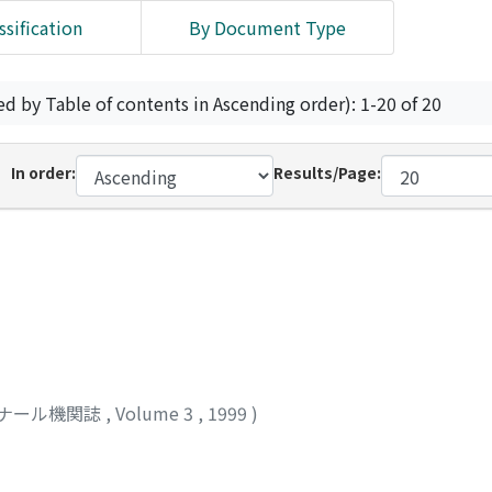
ssification
By Document Type
ed by Table of contents in Ascending order): 1-20 of 20
In order:
Results/Page:
ナール機関誌
,
Volume 3
,
1999
)