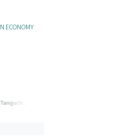
PEN ECONOMY
;
Taniguchi,
ウ, ヒロシ
;
タニグ