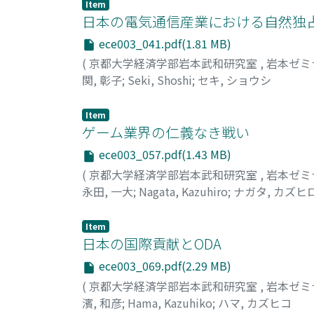
Item
日本の電気通信産業における自然独
ece003_041.pdf(1.81 MB)
(
京都大学経済学部岩本武和研究室
,
岩本ゼミ
関, 彰子
;
Seki, Shoshi
;
セキ, ショウシ
Item
ゲーム業界の仁義なき戦い
ece003_057.pdf(1.43 MB)
(
京都大学経済学部岩本武和研究室
,
岩本ゼミ
永田, 一大
;
Nagata, Kazuhiro
;
ナガタ, カズヒ
Item
日本の国際貢献とODA
ece003_069.pdf(2.29 MB)
(
京都大学経済学部岩本武和研究室
,
岩本ゼミ
濱, 和彦
;
Hama, Kazuhiko
;
ハマ, カズヒコ