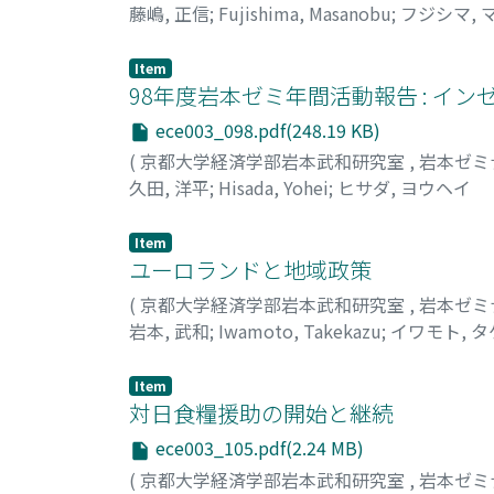
藤嶋, 正信
;
Fujishima, Masanobu
;
フジシマ, 
Item
98年度岩本ゼミ年間活動報告 : イ
ece003_098.pdf(248.19 KB)
(
京都大学経済学部岩本武和研究室
,
岩本ゼミ
久田, 洋平
;
Hisada, Yohei
;
ヒサダ, ヨウヘイ
Item
ユーロランドと地域政策
(
京都大学経済学部岩本武和研究室
,
岩本ゼミ
岩本, 武和
;
Iwamoto, Takekazu
;
イワモト, 
Item
対日食糧援助の開始と継続
ece003_105.pdf(2.24 MB)
(
京都大学経済学部岩本武和研究室
,
岩本ゼミ