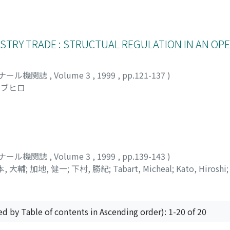
USTRY TRADE : STRUCTUAL REGULATION IN AN O
ナール機関誌
,
Volume 3
,
1999
,
pp.121-137
)
ノブヒロ
ナール機関誌
,
Volume 3
,
1999
,
pp.139-143
)
本, 大輔
;
加地, 健一
;
下村, 勝紀
;
Tabart, Micheal
;
Kato, Hiroshi
mamoto, Daisuke
;
Kaji, Kenichi
;
Shimomura, Katsunori
;
カト
ンジ
;
ヤマモト, ダイスケ
;
カジ, ケンイチ
;
シモムラ, カツノリ
ed by Table of contents in Ascending order): 1-20 of 20