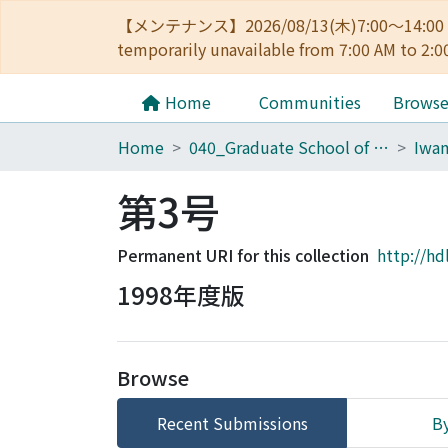
【メンテナンス】2026/08/13(木)7:00～14
temporarily unavailable from 7:00 AM to 2:0
Home
Communities
Brows
Home
040_Graduate School of Economics
Iwa
第3号
Permanent URI for this collection
http://hd
1998年度版
Browse
Recent Submissions
By