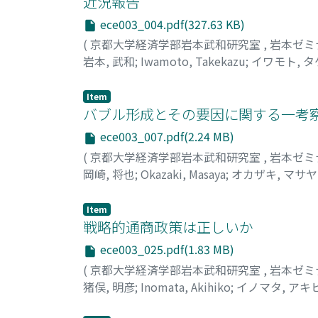
近況報告
ece003_004.pdf(327.63 KB)
(
京都大学経済学部岩本武和研究室
,
岩本ゼミ
岩本, 武和
;
Iwamoto, Takekazu
;
イワモト, 
Item
バブル形成とその要因に関する一考
ece003_007.pdf(2.24 MB)
(
京都大学経済学部岩本武和研究室
,
岩本ゼミ
岡崎, 将也
;
Okazaki, Masaya
;
オカザキ, マサヤ
Item
戦略的通商政策は正しいか
ece003_025.pdf(1.83 MB)
(
京都大学経済学部岩本武和研究室
,
岩本ゼミ
猪俣, 明彦
;
Inomata, Akihiko
;
イノマタ, アキ