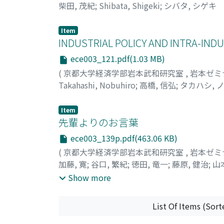
柴田, 茂紀
;
Shibata, Shigeki
;
シバタ, シゲキ
Item
INDUSTRIAL POLICY AND INTRA-IND
ece003_121.pdf(1.03 MB)
(
京都大学経済学部岩本武和研究室
,
岩本ゼミ
Takahashi, Nobuhiro
;
高橋, 信弘
;
タカハシ, 
Item
先輩よりのお言葉
ece003_139p.pdf(463.06 KB)
(
京都大学経済学部岩本武和研究室
,
岩本ゼミ
加藤, 寛
;
谷口, 繁紀
;
徳田, 竜一
;
藤原, 健治
;
山
Shigeki
;
Tokuda, Ryuichi
;
Fujiwara, Kenji
;
Ya
Show more
チ, シゲキ
;
トクダ, リュウイチ
;
フジワラ, ケ
List Of Items (Sort