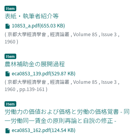
Item
表紙・執筆者紹介等
10853_a.pdf(655.03 KB)
(
京都大學經濟學會
,
經濟論叢
,
Volume 85
,
Issue 3
,
1960
)
Item
農林補助金の展開過程
eca0853_139.pdf(529.87 KB)
(
京都大學經濟學會
,
經濟論叢
,
Volume 85
,
Issue 3
,
1960
,
pp.139-161
)
島, 恭彦
;
Shima, Yasuhiko
;
シマ, ヤスヒコ
Item
労働力の価値および価格と労働の価格覚書 - 同
一労働同一賃金の原則再論と自説の修正 -
eca0853_162.pdf(124.54 KB)