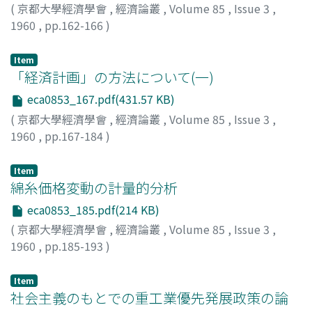
(
京都大學經濟學會
,
經濟論叢
,
Volume 85
,
Issue 3
,
1960
,
pp.162-166
)
岸本, 英太郎
;
Kishimoto, Eitaro
;
キシモト, エイタロウ
Item
「経済計画」の方法について(一)
eca0853_167.pdf(431.57 KB)
(
京都大學經濟學會
,
經濟論叢
,
Volume 85
,
Issue 3
,
1960
,
pp.167-184
)
木原, 正雄
;
Kihara, Masao
;
キハラ, マサオ
Item
綿糸価格変動の計量的分析
eca0853_185.pdf(214 KB)
(
京都大學經濟學會
,
經濟論叢
,
Volume 85
,
Issue 3
,
1960
,
pp.185-193
)
西川, 徹
;
Nishikawa, Toru
;
ニシカワ, トオル
Item
社会主義のもとでの重工業優先発展政策の論