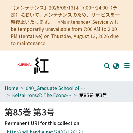
【メンテナンス】2026/08/13(木)7:00～14:00（予
定）において、メンテナンスのため、サービスを一
時停止いたします。 <Maintenance> Service will
be temporarily unavailable from 7:00 AM to 2:00
PM (tentative) on Thursday, August 13, 2026 due
to maintenance.
Home
040_Graduate School of Economics
Home
Keizai-ronsō : The Economic Review
第85巻 第3号
Communities
第85巻 第3号
Browse
Permanent URI for this collection
Download Ranking
http://hdl.handle.net/2433/126121