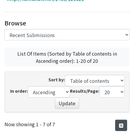
Access Statistics
Library Network
Browse
List Of Items (Sorted by Table of contents in
Ascending order): 1-20 of 20
Sort by:
In order:
Results/Page:
Update
Recent Submissions
Now showing
1 - 7 of 7