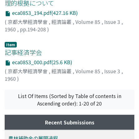
理的根拠について
eca0853_194.pdf(427.16 KB)
(
京都大學經濟學會
,
經濟論叢
,
Volume 85
,
Issue 3
,
1960
,
pp.194-208
)
長砂, 実
;
Nagasuna, Minoru
;
ナガスナ, ミノル
Item
記事経済学会
eca0853_000.pdf(25.6 KB)
(
京都大學經濟學會
,
經濟論叢
,
Volume 85
,
Issue 3
,
1960
)
List Of Items (Sorted by Table of contents in
Ascending order): 1-20 of 20
Recent Submissions
農林補助金の展開過程