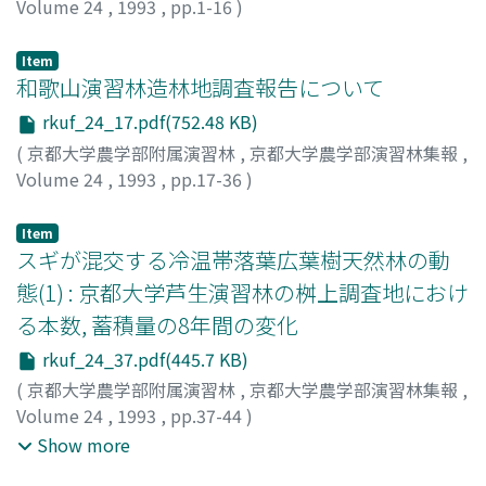
Volume 24
,
1993
,
pp.1-16
)
和田, 茂彦
;
Wada, Shigehiko
;
ワダ, シゲヒコ
Item
和歌山演習林造林地調査報告について
rkuf_24_17.pdf(752.48 KB)
(
京都大学農学部附属演習林
,
京都大学農学部演習林集報
,
Volume 24
,
1993
,
pp.17-36
)
和田, 茂彦
;
竹内, 典之
;
Wada, Shigehiko
;
Takeuchi,
Michiyuki
;
ワダ, シゲヒコ
;
タケウチ, ミチユキ
Item
スギが混交する冷温帯落葉広葉樹天然林の動
態(1) : 京都大学芦生演習林の桝上調査地におけ
る本数, 蓄積量の8年間の変化
rkuf_24_37.pdf(445.7 KB)
(
京都大学農学部附属演習林
,
京都大学農学部演習林集報
,
Volume 24
,
1993
,
pp.37-44
)
安藤, 信
;
酒井, 徹朗
;
和田, 茂彦
;
Ando, Makoto
;
Sakai,
Show more
Tetsuro
;
Wada, Shigehiko
;
アンドウ, マコト
;
サカイ, テツ