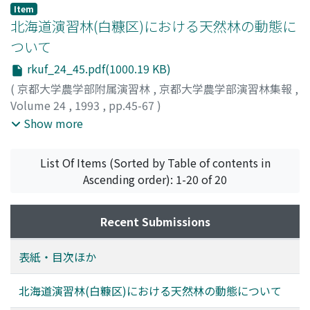
ロウ
;
ワダ, シゲヒコ
Item
北海道演習林(白糠区)における天然林の動態に
ついて
rkuf_24_45.pdf(1000.19 KB)
(
京都大学農学部附属演習林
,
京都大学農学部演習林集報
,
Volume 24
,
1993
,
pp.45-67
)
和田, 茂彦
;
竹内, 典之
;
川村, 誠
;
酒井, 徹朗
;
高柳, 敦
;
松下,
Show more
幸司
;
Wada, Shigehiko
;
Takeuchi, Michiyuki
;
Kawamura,
Makoto
;
Sakai, Tetsuro
;
Takayanagi, Atsushi
;
List Of Items (Sorted by Table of contents in
Matsushita, Kouji
;
ワダ, シゲヒコ
;
タケウチ, ミチユキ
;
カ
Ascending order): 1-20 of 20
ワムラ, マコト
;
サカイ, テツロウ
;
タカヤナギ, アツシ
;
マツ
シタ, コウジ
Recent Submissions
表紙・目次ほか
北海道演習林(白糠区)における天然林の動態について