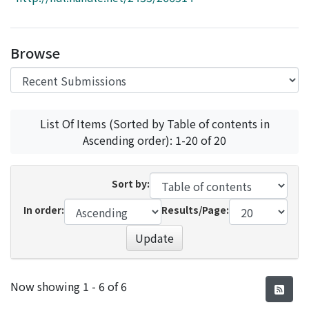
Access Statistics
Library Network
Browse
List Of Items (Sorted by Table of contents in
Ascending order): 1-20 of 20
Sort by:
In order:
Results/Page:
Update
Recent Submissions
Now showing
1 - 6 of 6