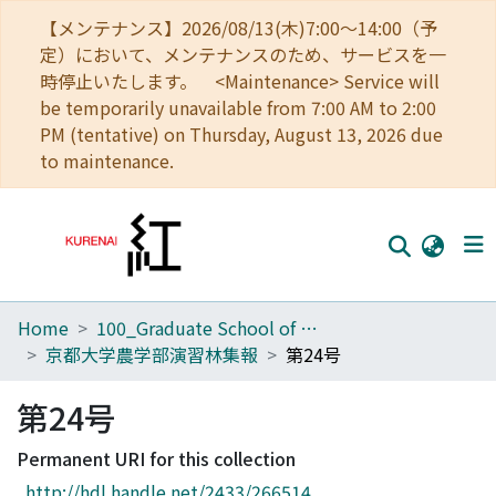
【メンテナンス】2026/08/13(木)7:00～14:00（予
定）において、メンテナンスのため、サービスを一
時停止いたします。 <Maintenance> Service will
be temporarily unavailable from 7:00 AM to 2:00
PM (tentative) on Thursday, August 13, 2026 due
to maintenance.
Home
100_Graduate School of Agriculture
Home
京都大学農学部演習林集報
第24号
Communities
第24号
Browse
Permanent URI for this collection
Download Ranking
http://hdl.handle.net/2433/266514