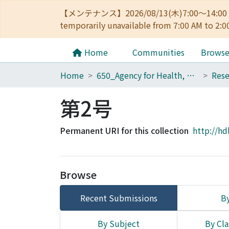
【メンテナンス】2026/08/13(木)7:00～14
temporarily unavailable from 7:00 AM to 2:0
Home
Communities
Brows
Home
650_Agency for Health, Safety and Environment
第2号
Permanent URI for this collection
http://hd
Browse
Recent Submissions
By
By Subject
By Cla