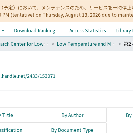
:00（予定）において、メンテナンスのため、サービスを一時停止いたします。 
0 PM (tentative) on Thursday, August 13, 2026 due to maint
e
Download Ranking
Access Statistics
Library
Research Center for Low Temperature and Materials Sciences
Low Temperature and Materials Sciences (Kyoto University)
第2
l.handle.net/2433/153071
 Title
By Author
By 
ssification
By Document Type