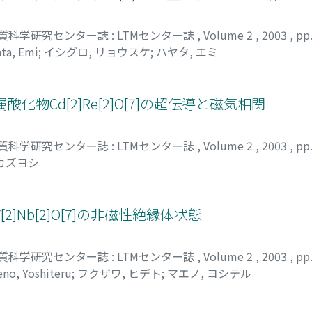
質科学研究センター誌 : LTMセンター誌
,
Volume 2
,
2003
,
pp
ta, Emi
;
イシグロ, リョウスケ
;
ハヤタ, エミ
物Cd[2]Re[2]O[7]の超伝導と磁気相関
質科学研究センター誌 : LTMセンター誌
,
Volume 2
,
2003
,
pp
 カズヨシ
]Nb[2]O[7]の非磁性絶縁体状態
質科学研究センター誌 : LTMセンター誌
,
Volume 2
,
2003
,
pp
no, Yoshiteru
;
フクザワ, ヒデト
;
マエノ, ヨシテル