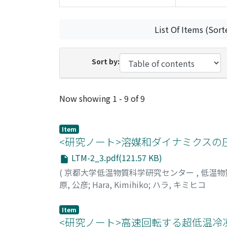
List Of Items (Sort
Sort by:
Recent Submissions
Now showing
1 - 9 of 9
Item
<研究ノート>溶媒和ダイナミクスの
LTM-2_3.pdf(121.57 KB)
(
京都大学低温物質科学研究センター
,
低温物
原, 公彦
;
Hara, Kimihiko
;
ハラ, キミヒコ
Item
<研究ノート>高速回転する超低温冷凍