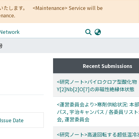
<Maintenance> Service will be
enance.
 Network
号
Recent Submissions
<研究ノート>パイロクロア型酸化物
Y[2]Nb[2]O[7]の非磁性絶縁体状態
<運営委員会より>寒剤供給状況: 本
パス, 宇治キャンパス / 各委員リスト
会, 運営委員会
Issue Date
<研究ノート>高速回転する超低温冷