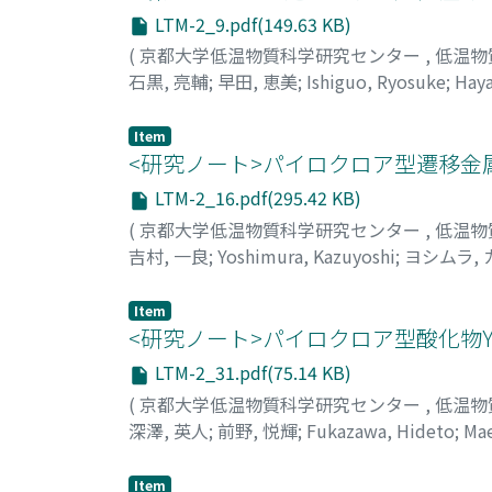
LTM-2_9.pdf(149.63 KB)
(
京都大学低温物質科学研究センター
,
低温物
石黒, 亮輔
;
早田, 恵美
;
Ishiguo, Ryosuke
;
Haya
Item
<研究ノート>パイロクロア型遷移金属酸化
LTM-2_16.pdf(295.42 KB)
(
京都大学低温物質科学研究センター
,
低温物
吉村, 一良
;
Yoshimura, Kazuyoshi
;
ヨシムラ,
Item
<研究ノート>パイロクロア型酸化物Y[2
LTM-2_31.pdf(75.14 KB)
(
京都大学低温物質科学研究センター
,
低温物
深澤, 英人
;
前野, 悦輝
;
Fukazawa, Hideto
;
Mae
Item