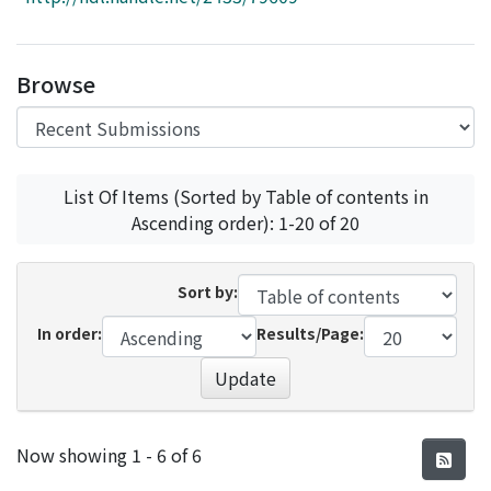
Access Statistics
Library Network
Browse
List Of Items (Sorted by Table of contents in
Ascending order): 1-20 of 20
Sort by:
In order:
Results/Page:
Update
Recent Submissions
Now showing
1 - 6 of 6