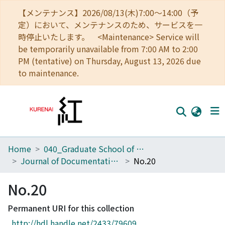
【メンテナンス】2026/08/13(木)7:00～14:00（予
定）において、メンテナンスのため、サービスを一
時停止いたします。 <Maintenance> Service will
be temporarily unavailable from 7:00 AM to 2:00
PM (tentative) on Thursday, August 13, 2026 due
to maintenance.
Home
040_Graduate School of Economics
Home
Journal of Documentation in Economics
No.20
Communities
No.20
Browse
Permanent URI for this collection
Download Ranking
http://hdl.handle.net/2433/79609