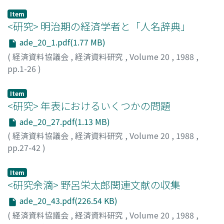
Item
<研究> 明治期の経済学者と「人名辞典」
ade_20_1.pdf(1.77 MB)
(
経済資料協議会
,
経済資料研究
,
Volume 20
,
1988
,
pp.1-26
)
田口, 照美
;
Taguchi, Terumi
;
タグチ, テルミ
Item
<研究> 年表におけるいくつかの問題
ade_20_27.pdf(1.13 MB)
(
経済資料協議会
,
経済資料研究
,
Volume 20
,
1988
,
pp.27-42
)
菊川, 秀男
;
Kikukawa, Hideo
;
キクカワ, ヒデオ
Item
<研究余滴> 野呂栄太郎関連文献の収集
ade_20_43.pdf(226.54 KB)
(
経済資料協議会
,
経済資料研究
,
Volume 20
,
1988
,