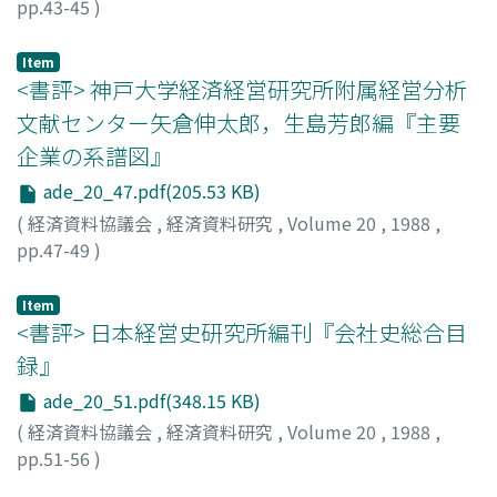
pp.43-45
)
松本, 剛
;
Matsumoto, Tsuyoshi
;
マツモト, ツヨシ
Item
<書評> 神戸大学経済経営研究所附属経営分析
文献センター矢倉伸太郎，生島芳郎編『主要
企業の系譜図』
ade_20_47.pdf(205.53 KB)
(
経済資料協議会
,
経済資料研究
,
Volume 20
,
1988
,
pp.47-49
)
下谷, 政弘
;
Shimotani, Masahiro
;
シモタニ, マサヒロ
Item
<書評> 日本経営史研究所編刊『会社史総合目
録』
ade_20_51.pdf(348.15 KB)
(
経済資料協議会
,
経済資料研究
,
Volume 20
,
1988
,
pp.51-56
)
矢倉, 伸太郎
;
Yakura, Shintaro
;
ヤクラ, シンタロウ