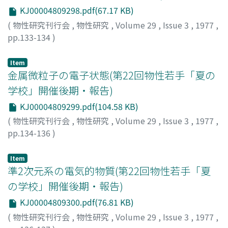
KJ00004809298.pdf(67.17 KB)
(
物性研究刊行会
,
物性研究
,
Volume 29
,
Issue 3
,
1977
,
pp.133-134
)
川路, 紳治
;
内村, 直之
;
Kawaji, Shinji
;
Uchimura,
Naoyuki
;
カワジ, シンジ
;
ウチムラ, ナオユキ
Item
金属微粒子の電子状態(第22回物性若手「夏の
学校」開催後期・報告)
KJ00004809299.pdf(104.58 KB)
(
物性研究刊行会
,
物性研究
,
Volume 29
,
Issue 3
,
1977
,
pp.134-136
)
小林, 俊一
;
十河, 清
;
Kobayashi, Shunichi
;
Sogo, Kiyoshi
;
コバヤシ, シュンイチ
;
ソゴウ, キヨシ
Item
準2次元系の電気的物質(第22回物性若手「夏
の学校」開催後期・報告)
KJ00004809300.pdf(76.81 KB)
(
物性研究刊行会
,
物性研究
,
Volume 29
,
Issue 3
,
1977
,