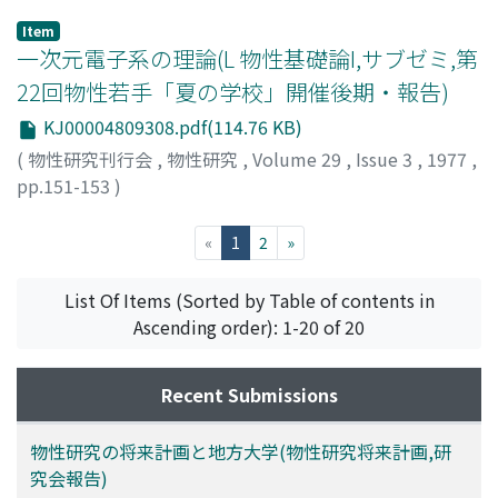
安岡, 弘志
;
有光, 直子
;
Yasuoka, Hiroshi
;
Arimitsu,
Naoko
;
ヤスオカ, ヒロシ
;
アリミツ, ナオコ
Item
一次元電子系の理論(L 物性基礎論I,サブゼミ,第
22回物性若手「夏の学校」開催後期・報告)
KJ00004809308.pdf(114.76 KB)
(
物性研究刊行会
,
物性研究
,
Volume 29
,
Issue 3
,
1977
,
pp.151-153
)
鈴村, 順三
;
金子
;
Suzumura, Yoshikazu
;
Kaneko
;
スズム
ラ, ヨシカズ
;
カネコ
(current)
«
1
2
»
List Of Items (Sorted by Table of contents in
Ascending order): 1-20 of 20
Recent Submissions
物性研究の将来計画と地方大学(物性研究将来計画,研
究会報告)