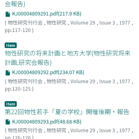
会報告)
KJ00004809291.pdf(217.9 KB)
(
物性研究刊行会
,
物性研究
,
Volume 29
,
Issue 3
,
1977
,
pp.117-120
)
川路, 紳治
;
Kawaji, Shinji
;
カワジ, シンジ
Item
物性研究の将来計画と地方大学(物性研究将来
計画,研究会報告)
KJ00004809292.pdf(234.07 KB)
(
物性研究刊行会
,
物性研究
,
Volume 29
,
Issue 3
,
1977
,
pp.120-125
)
増山, 博行
;
Mashiyama, Hiroyuki
;
マシヤマ, ヒロユキ
Item
第22回物性若手「夏の学校」開催後期・報告
KJ00004809293.pdf(48.68 KB)
(
物性研究刊行会
,
物性研究
,
Volume 29
,
Issue 3
,
1977
,
pp.126-126
)