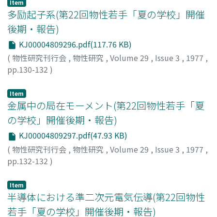
Kazuo
;
イズヤマ, タケオ
;
ナカザト, カズオ
Item
多励起子系(第22回物性若手「夏の学校」開催
後期・報告)
KJ00004809296.pdf(117.76 KB)
(
物性研究刊行会
,
物性研究
,
Volume 29
,
Issue 3
,
1977
,
pp.130-132
)
花村, 栄一
;
小玉, 祥生
;
Hanamura, Eiichi
;
Kodama, Akio
;
ハナムラ, エイイチ
;
コダマ, アキオ
Item
金属中の局在モーメント(第22回物性若手「夏
の学校」開催後期・報告)
KJ00004809297.pdf(47.93 KB)
(
物性研究刊行会
,
物性研究
,
Volume 29
,
Issue 3
,
1977
,
pp.132-132
)
山田, 耕作
;
宇佐美, 寛
;
Yamada, Kosaku
;
Usami, Hiroshi
;
ヤマダ, コウサク
;
ウサミ, ヒロシ
Item
半導体における準二次元電気伝導(第22回物性
若手「夏の学校」開催後期・報告)