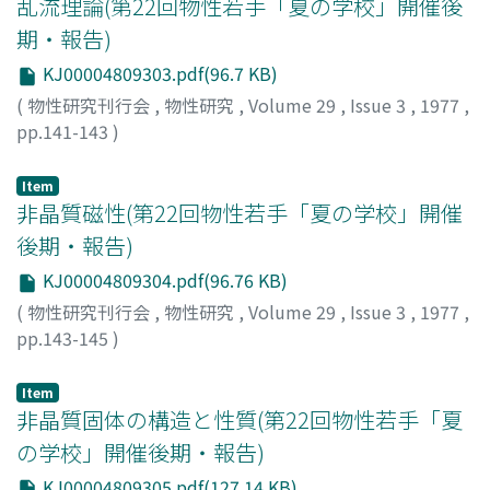
乱流理論(第22回物性若手「夏の学校」開催後
期・報告)
KJ00004809303.pdf(96.7 KB)
(
物性研究刊行会
,
物性研究
,
Volume 29
,
Issue 3
,
1977
,
pp.141-143
)
中野, 徹
;
松葉, 育雄
;
Nakano, Toru
;
Matsuba, Ikuo
;
ナカ
ノ, トオル
;
マツバ, イクオ
Item
非晶質磁性(第22回物性若手「夏の学校」開催
後期・報告)
KJ00004809304.pdf(96.76 KB)
(
物性研究刊行会
,
物性研究
,
Volume 29
,
Issue 3
,
1977
,
pp.143-145
)
金吉, 敬人
;
岡田, 芳夫
;
Kaneyoshi, Takahito
;
Okada,
Yoshio
;
カネヨシ, タカヒト
;
オカダ, ヨシオ
Item
非晶質固体の構造と性質(第22回物性若手「夏
の学校」開催後期・報告)
KJ00004809305.pdf(127.14 KB)