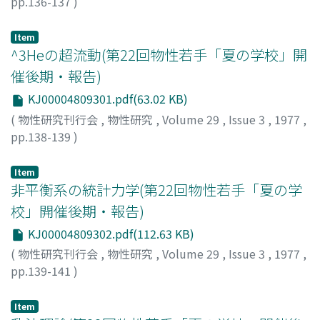
pp.136-137
)
安藤, 恒也
;
森, 祥次郎
;
Ando, Tsuneya
;
Mori, Shojiro
;
アン
ドウ, ツネヤ
;
モリ, ショウジロウ
Item
^3Heの超流動(第22回物性若手「夏の学校」開
催後期・報告)
KJ00004809301.pdf(63.02 KB)
(
物性研究刊行会
,
物性研究
,
Volume 29
,
Issue 3
,
1977
,
pp.138-139
)
海老沢, 丕道
;
飛田, 和男
;
Ebisawa, Hiromichi
;
Hida,
Kazuo
;
エビサワ, ヒロミチ
;
ヒダ, カズオ
Item
非平衡系の統計力学(第22回物性若手「夏の学
校」開催後期・報告)
KJ00004809302.pdf(112.63 KB)
(
物性研究刊行会
,
物性研究
,
Volume 29
,
Issue 3
,
1977
,
pp.139-141
)
柴田, 文明
;
桝谷, 道子
;
Shibata, Fumiaki
;
Masuya,
Michiko
;
シバタ, フミアキ
;
マスヤ, ミチコ
Item