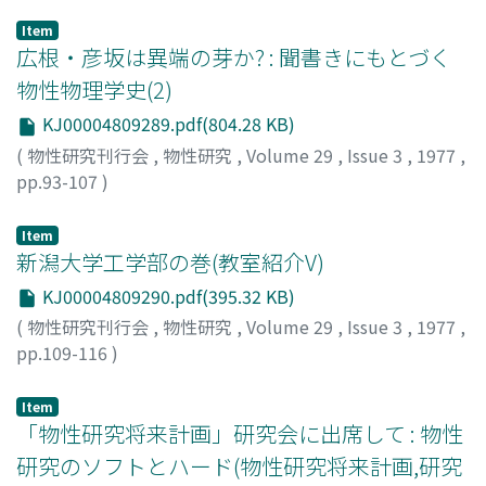
Item
広根・彦坂は異端の芽か? : 聞書きにもとづく
物性物理学史(2)
KJ00004809289.pdf(804.28 KB)
(
物性研究刊行会
,
物性研究
,
Volume 29
,
Issue 3
,
1977
,
pp.93-107
)
勝木, 渥
;
Katsuki, Atsushi
;
カツキ, アツシ
Item
新潟大学工学部の巻(教室紹介V)
KJ00004809290.pdf(395.32 KB)
(
物性研究刊行会
,
物性研究
,
Volume 29
,
Issue 3
,
1977
,
pp.109-116
)
Item
「物性研究将来計画」研究会に出席して : 物性
研究のソフトとハード(物性研究将来計画,研究