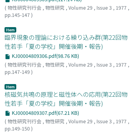
(
物性研究刊行会
,
物性研究
,
Volume 29
,
Issue 3
,
1977
,
pp.145-147
)
二宮, 敏行
;
十河, 清
;
Ninomiya, Toshiyuki
;
Sogo, Kiyoshi
;
ニノミヤ, トシユキ
;
ソゴウ, キヨシ
Item
臨界現象の理論における繰り込み群(第22回物
性若手「夏の学校」開催後期・報告)
KJ00004809306.pdf(98.76 KB)
(
物性研究刊行会
,
物性研究
,
Volume 29
,
Issue 3
,
1977
,
pp.147-149
)
Fisher, Michael E.
;
池田, 博
Item
核磁気共鳴の原理と磁性体への応用(第22回物
性若手「夏の学校」開催後期・報告)
KJ00004809307.pdf(67.21 KB)
(
物性研究刊行会
,
物性研究
,
Volume 29
,
Issue 3
,
1977
,
pp.149-150
)