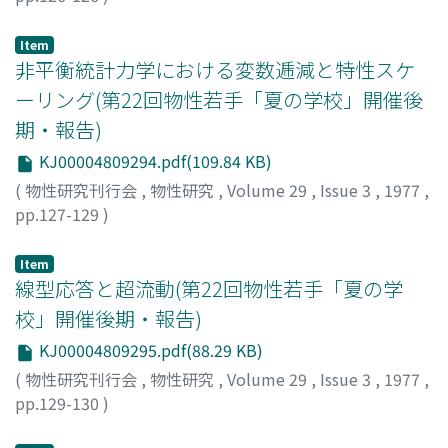
Item
非平衡統計力学における変数逓減と特性スケ
ーリング(第22回物性若手「夏の学校」開催後
期・報告)
KJ00004809294.pdf(109.84 KB)
(
物性研究刊行会
,
物性研究
,
Volume 29
,
Issue 3
,
1977
,
pp.127-129
)
森, 肇
;
有光, 敏彦
;
Mori, Hajime
;
Arimitsu, Toshihiko
;
モ
リ, ハジメ
;
アリミツ, トシヒコ
Item
線型応答と超流動(第22回物性若手「夏の学
校」開催後期・報告)
KJ00004809295.pdf(88.29 KB)
(
物性研究刊行会
,
物性研究
,
Volume 29
,
Issue 3
,
1977
,
pp.129-130
)
伊豆山, 健夫
;
中里, 和郎
;
Izuyama, Takeo
;
Nakazato,