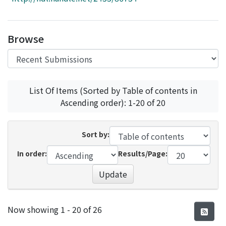
Access Statistics
Library Network
Browse
List Of Items (Sorted by Table of contents in
Ascending order): 1-20 of 20
Sort by:
In order:
Results/Page:
Update
Recent Submissions
Now showing
1 - 20 of 26