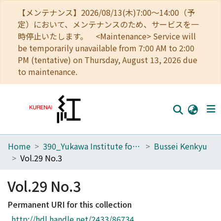
【メンテナンス】2026/08/13(木)7:00～14:00（予
定）において、メンテナンスのため、サービスを一
時停止いたします。 <Maintenance> Service will
be temporarily unavailable from 7:00 AM to 2:00
PM (tentative) on Thursday, August 13, 2026 due
to maintenance.
Home
390_Yukawa Institute for Theoretical Physics
Bussei Kenkyu
Home
Vol.29 No.3
Communities
Vol.29 No.3
Browse
Permanent URI for this collection
Download Ranking
http://hdl.handle.net/2433/86734