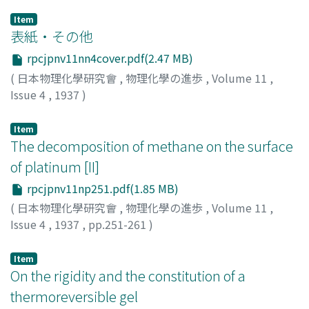
Item
表紙・その他
rpcjpnv11nn4cover.pdf(2.47 MB)
(
日本物理化學研究會
,
物理化學の進歩
,
Volume 11
,
Issue 4
,
1937
)
Item
The decomposition of methane on the surface
of platinum [II]
rpcjpnv11np251.pdf(1.85 MB)
(
日本物理化學研究會
,
物理化學の進歩
,
Volume 11
,
Issue 4
,
1937
,
pp.251-261
)
窪川, 眞男
;
Kubokawa, Masao
;
クボカワ, マサオ
Item
On the rigidity and the constitution of a
thermoreversible gel