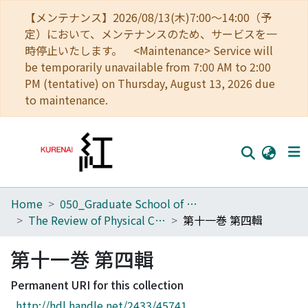
【メンテナンス】2026/08/13(木)7:00～14:00（予
定）において、メンテナンスのため、サービスを一
時停止いたします。 <Maintenance> Service will
be temporarily unavailable from 7:00 AM to 2:00
PM (tentative) on Thursday, August 13, 2026 due
to maintenance.
Home
050_Graduate School of Science
Home
The Review of Physical Chemistry of Japan
第十一巻 第四輯
Communities
第十一巻 第四輯
Browse
Permanent URI for this collection
Download Ranking
http://hdl.handle.net/2433/45741