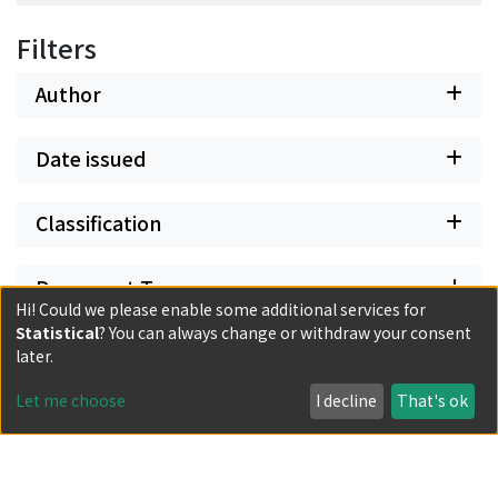
Filters
Author
Date issued
Classification
Document Type
Hi! Could we please enable some additional services for
Statistical
? You can always change or withdraw your consent
Has files
later.
Let me choose
I decline
That's ok
Powered by DSpace and JAIRO Crawler-List
All items in KURENAI are protected by original copyright,