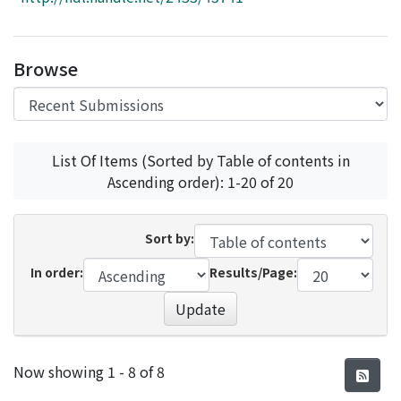
Access Statistics
Library Network
Browse
List Of Items (Sorted by Table of contents in
Ascending order): 1-20 of 20
Sort by:
In order:
Results/Page:
Update
Recent Submissions
Now showing
1 - 8 of 8