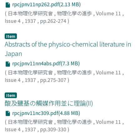
rpcjpnv11np262.pdf(2.13 MB)
(
日本物理化學研究會
,
物理化學の進歩
,
Volume 11
,
Issue 4
,
1937
,
pp.262-274
)
平田, 文夫
;
Hirata, Fumio
;
ヒラタ, フミオ
Item
Abstracts of the physico-chemical literature in
Japan
rpcjpnv11nn4abs.pdf(7.3 MB)
(
日本物理化學研究會
,
物理化學の進歩
,
Volume 11
,
Issue 4
,
1937
,
pp.275-307
)
Item
酸及鹽基の觸媒作用並に理論(II)
rpcjpnv11nc309.pdf(4.88 MB)
(
日本物理化學研究會
,
物理化學の進歩
,
Volume 11
,
Issue 4
,
1937
,
pp.309-330
)
松山, 秀雄
;
Matsuyama, Hideo
;
マツヤマ, ヒデオ