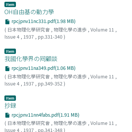
Item
OH自由基の動力學
rpcjpnv11nc331.pdf(1.98 MB)
(
日本物理化學研究會
,
物理化學の進歩
,
Volume 11
,
Issue 4
,
1937
,
pp.331-340
)
志田, 正二
;
Shida, Shoji
;
シダ, ショウジ
Item
我國化學界の囘顧談
rpcjpnv11na349.pdf(1.06 MB)
(
日本物理化學研究會
,
物理化學の進歩
,
Volume 11
,
Issue 4
,
1937
,
pp.349-352
)
大幸, 勇吉
;
Osaka, Yukichi
;
オオサカ, ユウキチ
Item
抄録
rpcjpnv11nn4fabs.pdf(1.91 MB)
(
日本物理化學研究會
,
物理化學の進歩
,
Volume 11
,
Issue 4
,
1937
,
pp.341-348
)