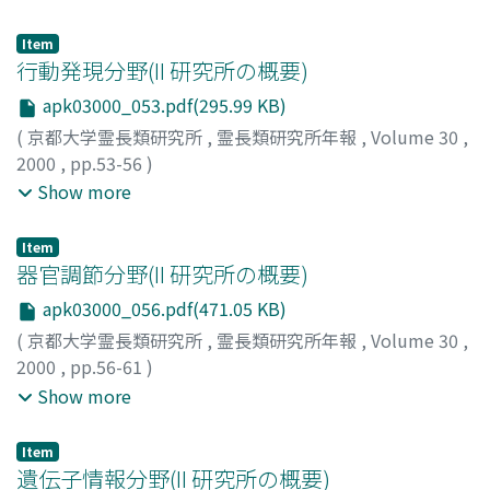
Kojima, Shozo
;
Masataka, Nobuo
;
Nakamura, Katsuki
;
Nagumo, Sumiharu
;
Sugiura, Hideki
;
コジマ, ショウゾ
Item
ウ
;
マサタカ, ノブオ
;
ナカムラ, カツキ
;
ナグモ, スミハル
;
行動発現分野(II 研究所の概要)
スギウラ, ヒデキ
apk03000_053.pdf(295.99 KB)
(
京都大学霊長類研究所
,
霊長類研究所年報
,
Volume 30
,
2000
,
pp.53-56
)
三上, 章允
;
櫻井, 芳雄
;
脇田, 真清
;
Mikami, Akichika
;
Show more
Sakurai, Yoshio
;
Wakita, Masumi
;
ミカミ, アキチカ
;
サク
ライ, ヨシオ
;
ワキタ, マスミ
Item
器官調節分野(II 研究所の概要)
apk03000_056.pdf(471.05 KB)
(
京都大学霊長類研究所
,
霊長類研究所年報
,
Volume 30
,
2000
,
pp.56-61
)
林, 基治
;
目片, 文夫
;
大蔵, 聡
;
清水, 慶子
;
Hayashi,
Show more
Motoharu
;
Mekata, Fumio
;
Okura, Satoshi
;
Shimizu,
Keiko
;
ハヤシ, モトハル
;
メカタ, フミオ
;
オオクラ, サトシ
;
Item
シミズ, ケイコ
遺伝子情報分野(II 研究所の概要)