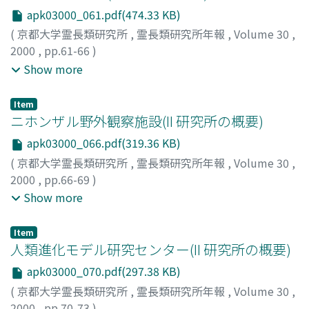
apk03000_061.pdf(474.33 KB)
(
京都大学霊長類研究所
,
霊長類研究所年報
,
Volume 30
,
2000
,
pp.61-66
)
竹中, 修
;
景山, 節
;
平井, 啓久
;
中村, 伸
;
淺岡, 一雄
;
Show more
Takenaka, Osamu
;
Kageyama, Takashi
;
Hirai, Hirohisa
;
Nakamura, Shin
;
Asaoka, Kazuo
;
タケナカ, オサム
;
カゲヤ
Item
マ, タカシ
;
ヒライ, ヒロヒサ
;
ナカムラ, シン
;
アサオカ, カ
ニホンザル野外観察施設(II 研究所の概要)
ズオ
apk03000_066.pdf(319.36 KB)
(
京都大学霊長類研究所
,
霊長類研究所年報
,
Volume 30
,
2000
,
pp.66-69
)
渡邊, 邦夫
;
室山, 泰之
;
足澤, 貞成
;
Watanabe, Kunio
;
Show more
Muroyama, Yasuyuki
;
Ashizawa, Sadashige
;
ワタナベ, ク
ニオ
;
ムロヤマ, ヤスユキ
;
アシザワ, サダシゲ
Item
人類進化モデル研究センター(II 研究所の概要)
apk03000_070.pdf(297.38 KB)
(
京都大学霊長類研究所
,
霊長類研究所年報
,
Volume 30
,
2000
,
pp.70-73
)