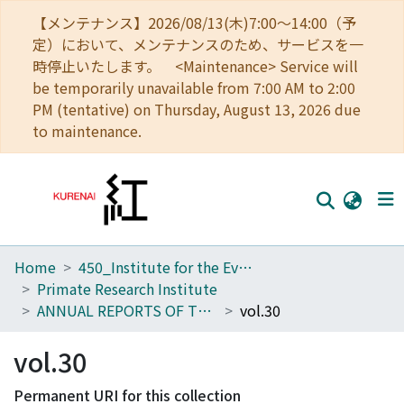
【メンテナンス】2026/08/13(木)7:00～14:00（予
定）において、メンテナンスのため、サービスを一
時停止いたします。 <Maintenance> Service will
be temporarily unavailable from 7:00 AM to 2:00
PM (tentative) on Thursday, August 13, 2026 due
to maintenance.
Home
450_Institute for the Evolutionary Origins of Human Behavior
Home
Primate Research Institute
Communities
ANNUAL REPORTS OF THE PRIMATE RESEARCH INSTITUTE KYOTO UNIVERSITY
vol.30
Browse
vol.30
Download Ranking
Permanent URI for this collection