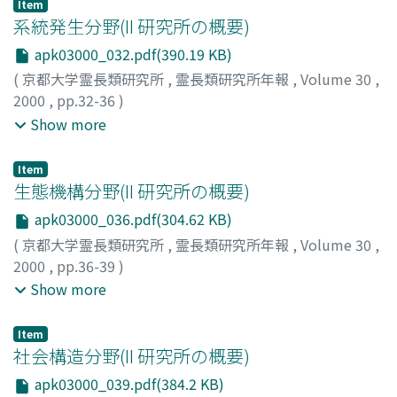
Item
系統発生分野(II 研究所の概要)
apk03000_032.pdf(390.19 KB)
(
京都大学霊長類研究所
,
霊長類研究所年報
,
Volume 30
,
2000
,
pp.32-36
)
茂原, 信生
;
相見, 滿
;
高井, 正成
;
本郷, 一美
;
Shigehara,
Show more
Nobuo
;
Aimi, Mitsuru
;
Takai, Masanaru
;
Hongo, Hitomi
;
シゲハラ, ノブオ
;
アイミ, ミツル
;
タカイ, マサナル
;
ホンゴ
Item
ウ, ヒトミ
生態機構分野(II 研究所の概要)
apk03000_036.pdf(304.62 KB)
(
京都大学霊長類研究所
,
霊長類研究所年報
,
Volume 30
,
2000
,
pp.36-39
)
上原, 重男
;
森, 明雄
;
松村, 秀一
;
Uehara, Shigeo
;
Mori,
Show more
Akio
;
Matsumura, Shuichi
;
ウエハラ, シゲオ
;
モリ, アキ
オ
;
マツムラ, シュウイチ
Item
社会構造分野(II 研究所の概要)
apk03000_039.pdf(384.2 KB)