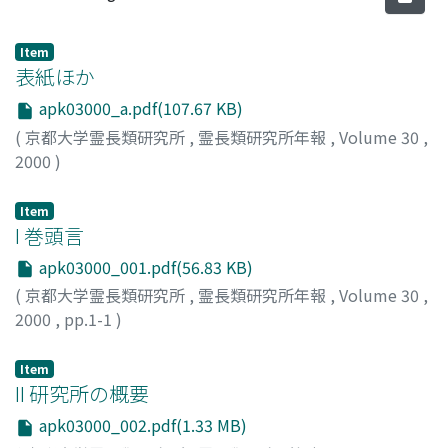
Item
表紙ほか
apk03000_a.pdf(107.67 KB)
(
京都大学霊長類研究所
,
霊長類研究所年報
,
Volume 30
,
2000
)
Item
I 巻頭言
apk03000_001.pdf(56.83 KB)
(
京都大学霊長類研究所
,
霊長類研究所年報
,
Volume 30
,
2000
,
pp.1-1
)
小嶋, 祥三
;
Kojima, Shozo
;
コジマ, ショウゾウ
Item
II 研究所の概要
apk03000_002.pdf(1.33 MB)