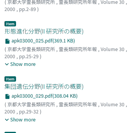
(
京都大学霊長類研究所
,
霊長類研究所年報
,
Volume 30
,
2000
,
pp.2-89
)
Item
形態進化分野(II 研究所の概要)
apk03000_025.pdf(369.1 KB)
(
京都大学霊長類研究所
,
霊長類研究所年報
,
Volume 30
,
2000
,
pp.25-29
)
片山, 一道
;
濱田, 穣
;
毛利, 俊雄
;
國松, 豊
;
早川, 清治
;
Show more
Katayama, Kazumichi
;
Hamada, Yuzuru
;
Mori, Toshio
;
Kunimatsu, Yutaka
;
Hayakawa, Kiyoharu
;
カタヤマ, カズ
Item
ミチ
;
ハマダ, ユズル
;
モウリ, トシオ
;
クニマツ, ユタカ
;
ハ
集団遺伝分野(II 研究所の概要)
ヤカワ, キヨハル
apk03000_029.pdf(308.04 KB)
(
京都大学霊長類研究所
,
霊長類研究所年報
,
Volume 30
,
2000
,
pp.29-32
)
庄武, 孝義
;
川本, 芳
;
平井, 啓久
;
Shotake, Takayoshi
;
Show more
Kawamoto, Yoshi
;
Hirai, Hirohisa
;
ショウタケ, タカヨシ
;
カワモト, ヨシ
;
ヒライ, ヒロヒサ