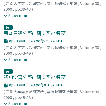
(
京都大学霊長類研究所
,
霊長類研究所年報
,
Volume 30
,
2000
,
pp.39-43
)
加納, 隆至
;
大澤, 秀行
;
鈴木, 晃
;
Kano, Takayoshi
;
Osawa,
Show more
Hideyuki
;
Suzuki, Akira
;
カノウ, タカヨシ
;
オオサワ, ヒデ
ユキ
;
スズキ, アキラ
Item
思考言語分野(II 研究所の概要)
apk03000_043.pdf(539.24 KB)
(
京都大学霊長類研究所
,
霊長類研究所年報
,
Volume 30
,
2000
,
pp.43-49
)
松沢, 哲郎
;
友永, 雅己
;
田中, 正之
;
Matsuzawa, Tetsuro
;
Show more
Tomonaga, Masaki
;
Tanaka, Masayuki
;
マツザワ, テツロ
ウ
;
トモナガ, マサキ
;
タナカ, マサユキ
Item
認知学習分野(II 研究所の概要)
apk03000_049.pdf(361.67 KB)
(
京都大学霊長類研究所
,
霊長類研究所年報
,
Volume 30
,
2000
,
pp.49-53
)
小嶋, 祥三
;
正高, 信男
;
中村, 克樹
;
南雲, 純治
;
杉浦, 秀樹
;
Show more