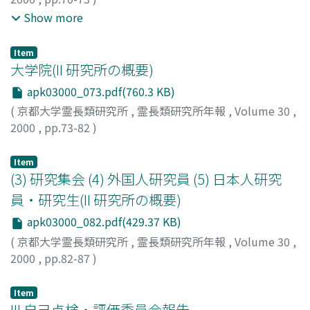
松林, 清明
;
景山, 節
;
Huffman, Michael A
;
平井, 啓久
;
上野,
Show more
吉一
;
後藤, 俊二
;
鈴木, 樹理
;
松林, 伸子
;
三輪, 宣勝
;
熊崎,
清則
;
阿部, 政光
;
釜中, 慶朗
;
前田, 典彦
;
橋本, ちひろ
;
加藤,
Item
朗野
;
Matsubayashi, Kiyoaki
;
Kageyama, Takashi
;
Hirai,
大学院(II 研究所の概要)
Hirohisa
;
Ueno, Yoshikazu
;
Goto, Shunji
;
Suzuki, Juri
;
apk03000_073.pdf(760.3 KB)
Matsubayashi, Nobuko
;
Miwa, Norikatsu
;
Kumazaki,
(
京都大学霊長類研究所
,
霊長類研究所年報
,
Volume 30
,
Kiyonori
;
Abe, Masamitsu
;
Kamanaka, Yoshiro
;
Maeda,
2000
,
pp.73-82
)
Norihiko
;
Hashimoto, Chihiro
;
Kato, Akino
;
マツバヤシ,
キヨアキ
;
カゲヤマ, タカシ
;
ヒライ, ヒロヒサ
;
ウエノ, ヨ
Item
シカズ
;
ゴトウ, シュンジ
;
スズキ, ジュリ
;
マツバヤシ, ノブ
(3) 研究集会 (4) 外国人研究員 (5) 日本人研究
コ
;
ミワ, ノリカツ
;
クマザキ, キヨノリ
;
アベ, マサミツ
;
カ
マナカ, ヨシロウ
;
マエダ, ノリヒコ
;
ハシモト, チヒロ
;
カ
員・研究生(II 研究所の概要)
トウ, アキノ
apk03000_082.pdf(429.37 KB)
(
京都大学霊長類研究所
,
霊長類研究所年報
,
Volume 30
,
2000
,
pp.82-87
)
Item
III 自己点検・評価委員会報告