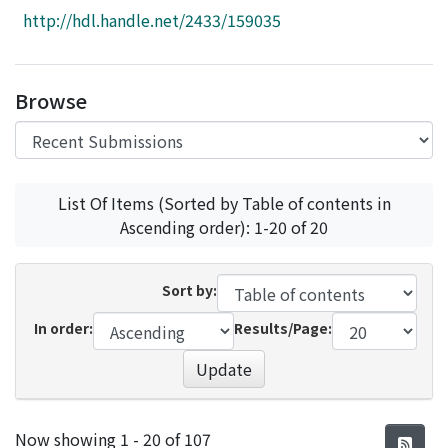
Access Statistics
http://hdl.handle.net/2433/159035
Library Network
Browse
List Of Items (Sorted by Table of contents in
Ascending order): 1-20 of 20
Sort by:
In order:
Results/Page:
Update
Recent Submissions
Now showing
1 - 20 of 107