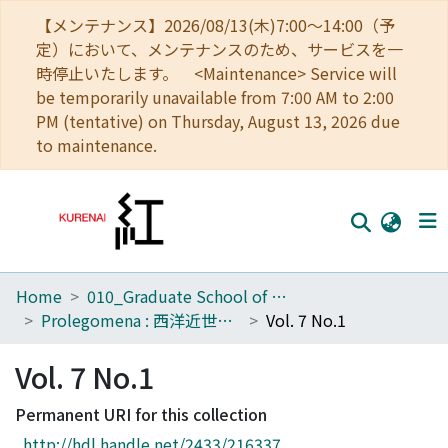
【メンテナンス】2026/08/13(木)7:00～14:00（予
定）において、メンテナンスのため、サービスを一
時停止いたします。 <Maintenance> Service will
be temporarily unavailable from 7:00 AM to 2:00
PM (tentative) on Thursday, August 13, 2026 due
to maintenance.
Home
010_Graduate School of Letters
Home
Prolegomena : 西洋近世哲学史研究室紀要
Vol. 7 No.1
Communities
Vol. 7 No.1
Browse
Permanent URI for this collection
Download Ranking
http://hdl.handle.net/2433/216337