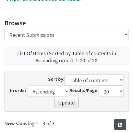
Access Statistics
Library Network
Browse
List Of Items (Sorted by Table of contents in
Ascending order): 1-20 of 20
Sort by:
In order:
Results/Page:
Update
Recent Submissions
Now showing
1 - 3 of 3