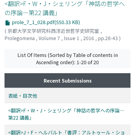
<翻訳>F・W・J・シェリング「神話の哲学へ
の序論―第22 講義」
prole_7_1_028.pdf(550.33 KB)
(
京都大学文学研究科西洋近世哲学史研究室
,
Prolegomena
,
Volume 7
,
Issue 1
,
2016
,
pp.28-43
)
浅沼, 光樹
;
ASANUMA, Kouki
;
アサヌマ, コウキ
List Of Items (Sorted by Table of contents in
Ascending order): 1-20 of 20
Recent Submissions
表紙・目次他
<翻訳>F・W・J・シェリング「神話の哲学への序論―
第22 講義」
<翻訳>J・F・ヘルバルト「書評：アルトゥール・ショ