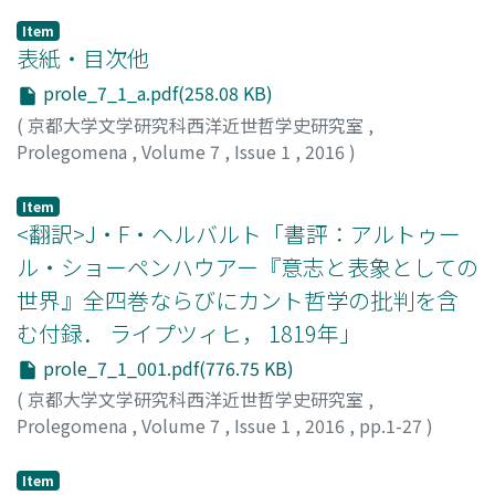
Item
表紙・目次他
prole_7_1_a.pdf(258.08 KB)
(
京都大学文学研究科西洋近世哲学史研究室
,
Prolegomena
,
Volume 7
,
Issue 1
,
2016
)
Item
<翻訳>J・F・ヘルバルト「書評：アルトゥー
ル・ショーペンハウアー『意志と表象としての
世界』全四巻ならびにカント哲学の批判を含
む付録． ライプツィヒ， 1819年」
prole_7_1_001.pdf(776.75 KB)
(
京都大学文学研究科西洋近世哲学史研究室
,
Prolegomena
,
Volume 7
,
Issue 1
,
2016
,
pp.1-27
)
太田, 匡洋
;
OOTA, Tadahiro
;
オオタウ, タダヒロ
Item