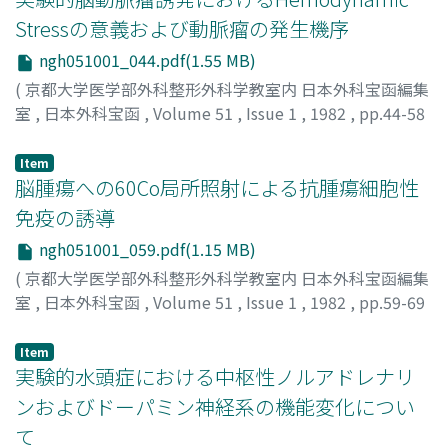
Stressの意義および動脈瘤の発生機序
ngh051001_044.pdf(1.55 MB)
(
京都大学医学部外科整形外科学教室内 日本外科宝函編集
室
,
日本外科宝函
,
Volume 51
,
Issue 1
,
1982
,
pp.44-58
)
永田, 泉
;
NAGATA, IZUMI
Item
脳腫瘍への60Co局所照射による抗腫瘍細胞性
免疫の誘導
ngh051001_059.pdf(1.15 MB)
(
京都大学医学部外科整形外科学教室内 日本外科宝函編集
室
,
日本外科宝函
,
Volume 51
,
Issue 1
,
1982
,
pp.59-69
)
須田, 金弥
;
SUDA, KINYA
Item
実験的水頭症における中枢性ノルアドレナリ
ンおよびドーパミン神経系の機能変化につい
て