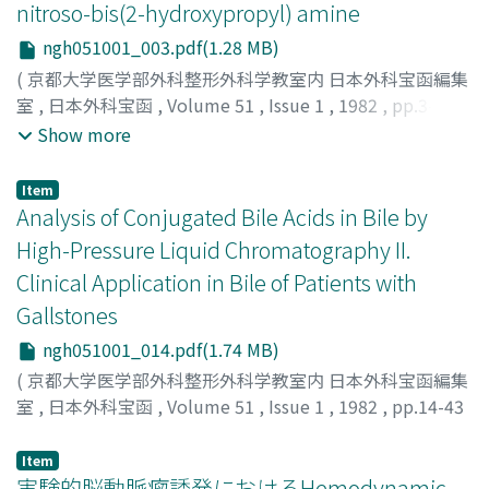
nitroso-bis(2-hydroxypropyl) amine
ngh051001_003.pdf(1.28 MB)
(
京都大学医学部外科整形外科学教室内 日本外科宝函編集
室
,
日本外科宝函
,
Volume 51
,
Issue 1
,
1982
,
pp.3-13
)
MIYAZAKI, KAZUYUKI
;
TAKASAN, HIDENARI
;
Show more
HAMASHIMA, YOSHIHIRO
;
宮崎, 一之
;
高三, 秀成
;
浜島, 義
博
Item
Analysis of Conjugated Bile Acids in Bile by
High-Pressure Liquid Chromatography II.
Clinical Application in Bile of Patients with
Gallstones
ngh051001_014.pdf(1.74 MB)
(
京都大学医学部外科整形外科学教室内 日本外科宝函編集
室
,
日本外科宝函
,
Volume 51
,
Issue 1
,
1982
,
pp.14-43
)
MARUYAMA, KEISUKE
;
丸山, 啓介
Item
実験的脳動脈瘤誘発におけるHemodynamic