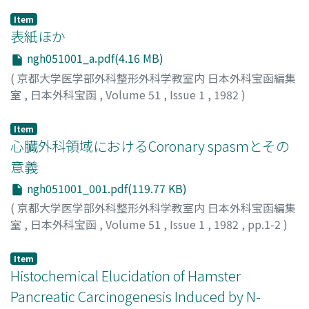
Item
表紙ほか
ngh051001_a.pdf(4.16 MB)
(
京都大学医学部外科整形外科学教室内 日本外科宝函編集
室
,
日本外科宝函
,
Volume 51
,
Issue 1
,
1982
)
Item
心臓外科領域におけるCoronary spasmとその
意義
ngh051001_001.pdf(119.77 KB)
(
京都大学医学部外科整形外科学教室内 日本外科宝函編集
室
,
日本外科宝函
,
Volume 51
,
Issue 1
,
1982
,
pp.1-2
)
伴, 敏彦
;
BAN, TOSHIHIKO
Item
Histochemical Elucidation of Hamster
Pancreatic Carcinogenesis Induced by N-