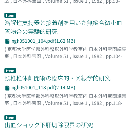
室
,
日本外科宝函
,
Volume 51
,
Issue 1
,
1982
,
pp.93-
103
)
岡本, 新一郎
;
OKAMOTO, SHINICHIRO
Item
溶解性支持器と接着剤を用いた無縫合微小血
管吻合の実験的研究
ngh051001_104.pdf(1.62 MB)
(
京都大学医学部外科整形外科学教室内 日本外科宝函編集
室
,
日本外科宝函
,
Volume 51
,
Issue 1
,
1982
,
pp.104-
117
)
山形, 専
;
YAMAGATA, SEN
Item
頸椎椎体削開術の臨床的・Ｘ線学的研究
ngh051001_118.pdf(2.14 MB)
(
京都大学医学部外科整形外科学教室内 日本外科宝函編集
室
,
日本外科宝函
,
Volume 51
,
Issue 1
,
1982
,
pp.118-
143
)
池畑, 孝二郎
;
IKEHATA, KOJIRO
Item
出血ショック下肝切除限界の研究