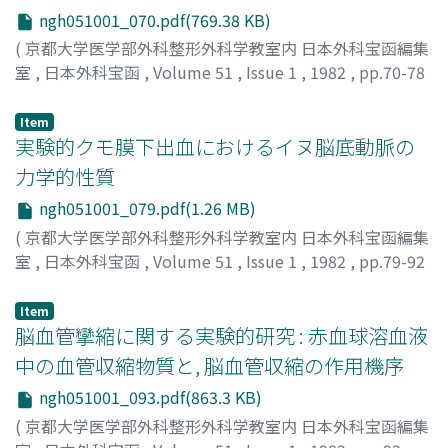
ngh051001_070.pdf(769.38 KB)
(
京都大学医学部外科整形外科学教室内 日本外科宝函編集
室
,
日本外科宝函
,
Volume 51
,
Issue 1
,
1982
,
pp.70-78
)
三輪, 聰一
;
MIWA, SOICHI
Item
実験的クモ膜下出血におけるイヌ脳底動脈の
力学的性質
ngh051001_079.pdf(1.26 MB)
(
京都大学医学部外科整形外科学教室内 日本外科宝函編集
室
,
日本外科宝函
,
Volume 51
,
Issue 1
,
1982
,
pp.79-92
)
鳴尾, 好人
;
NARUO, YOSHITO
Item
脳血管攣縮に関する実験的研究 : 赤血球溶血液
中の血管収縮物質と, 脳血管収縮の作用機序
ngh051001_093.pdf(863.3 KB)
(
京都大学医学部外科整形外科学教室内 日本外科宝函編集