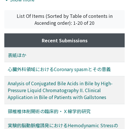
List Of Items (Sorted by Table of contents in
Ascending order): 1-20 of 20
Recent Submissions
表紙ほか
心臓外科領域におけるCoronary spasmとその意義
Analysis of Conjugated Bile Acids in Bile by High-
Pressure Liquid Chromatography II. Clinical
Application in Bile of Patients with Gallstones
頸椎椎体削開術の臨床的・Ｘ線学的研究
実験的脳動脈瘤誘発におけるHemodynamic Stressの