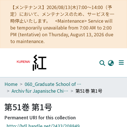
【メンテナンス】2026/08/13(木)7:00～14:00（予
定）において、メンテナンスのため、サービスを一
時停止いたします。 <Maintenance> Service will
be temporarily unavailable from 7:00 AM to 2:00
PM (tentative) on Thursday, August 13, 2026 due
to maintenance.
Home
060_Graduate School of Medicine
Home
Archiv für Japanische Chirurgie
第51巻 第1号
Communities
第51巻 第1号
Browse
Permanent URI for this collection
Download Ranking
http://hdl.handle.net/2433/208849