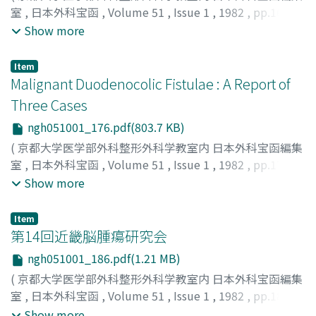
室
,
日本外科宝函
,
Volume 51
,
Issue 1
,
1982
,
pp.167-
175
)
Show more
MINAMI, KAZUAKI
;
HIKASA, YORINORI
;
KOIE, HISAAKI
;
TAMURA, TOKIO
;
南, 一明
;
日笠, 頼則
;
鯉江, 久昭
;
田村, 時
Item
緒
Malignant Duodenocolic Fistulae : A Report of
Three Cases
ngh051001_176.pdf(803.7 KB)
(
京都大学医学部外科整形外科学教室内 日本外科宝函編集
室
,
日本外科宝函
,
Volume 51
,
Issue 1
,
1982
,
pp.176-
185
)
Show more
NAKAMOTO, KOICHI
;
NITTA, NAOKI
;
TANAKA, AKIRA
;
KIKUCHI, SHUNJI
;
NIO, YOSHINORI
;
MURASAWA,
Item
KENICHI
;
KATOH, HITOSHI
;
HENMI, KIMIO
;
中元, 光一
;
田
第14回近畿脳腫瘍研究会
中, 明
;
新田, 直樹
;
菊池, 俊二
;
仁尾, 義則
;
村沢, 賢一
;
加藤,
ngh051001_186.pdf(1.21 MB)
仁司
;
辺見, 公雄仁
(
京都大学医学部外科整形外科学教室内 日本外科宝函編集
室
,
日本外科宝函
,
Volume 51
,
Issue 1
,
1982
,
pp.186-
197
)
Show more