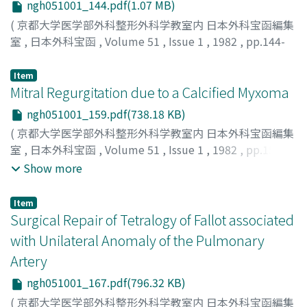
ngh051001_144.pdf(1.07 MB)
(
京都大学医学部外科整形外科学教室内 日本外科宝函編集
室
,
日本外科宝函
,
Volume 51
,
Issue 1
,
1982
,
pp.144-
158
)
山𥔎. 芳生
;
YAMAZAKI, YOSHIO
Item
Mitral Regurgitation due to a Calcified Myxoma
ngh051001_159.pdf(738.18 KB)
(
京都大学医学部外科整形外科学教室内 日本外科宝函編集
室
,
日本外科宝函
,
Volume 51
,
Issue 1
,
1982
,
pp.159-
166
)
Show more
MINAMI, KAZUAKI
;
TATSUTA, NORIKAZU
;
HIKASA,
YORINORI
;
TAMURA, TOKIO
;
南, 一明
;
龍田, 憲和
;
日笠, 頼
Item
則
;
田村, 時緒
Surgical Repair of Tetralogy of Fallot associated
with Unilateral Anomaly of the Pulmonary
Artery
ngh051001_167.pdf(796.32 KB)
(
京都大学医学部外科整形外科学教室内 日本外科宝函編集