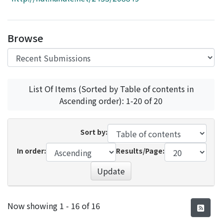
Access Statistics
Library Network
Browse
List Of Items (Sorted by Table of contents in
Ascending order): 1-20 of 20
Sort by:
In order:
Results/Page:
Update
Recent Submissions
Now showing
1 - 16 of 16