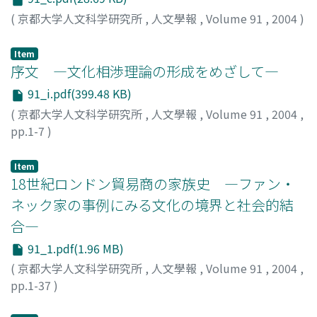
(
京都大学人文科学研究所
,
人文學報
,
Volume 91
,
2004
)
Item
序文 ―文化相渉理論の形成をめざして―
91_i.pdf(399.48 KB)
(
京都大学人文科学研究所
,
人文學報
,
Volume 91
,
2004
,
pp.1-7
)
山室, 信一
;
Yamamuro, Shinichi
;
ヤマムロ, シンイチ
Item
18世紀ロンドン貿易商の家族史 ―ファン・
ネック家の事例にみる文化の境界と社会的結
合―
91_1.pdf(1.96 MB)
(
京都大学人文科学研究所
,
人文學報
,
Volume 91
,
2004
,
pp.1-37
)
坂本, 優一郎
;
Sakamoto, Yuichiro
;
サカモト, ユウイチロ