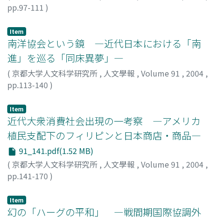
pp.97-111
)
田中, 隆一
;
Tanaka, Ryuichi
;
タナカ, リュウイチ
Item
南洋協会という鏡 ―近代日本における「南
進」を巡る「同床異夢」―
(
京都大学人文科学研究所
,
人文學報
,
Volume 91
,
2004
,
pp.113-140
)
河原林, 直人
;
Kawarabayashi, Naoto
;
カワラバヤシ, ナオ
ト
Item
近代大衆消費社会出現の一考察 ―アメリカ
植民支配下のフィリピンと日本商店・商品―
91_141.pdf(1.52 MB)
(
京都大学人文科学研究所
,
人文學報
,
Volume 91
,
2004
,
pp.141-170
)
早瀬, 晋三
;
Hayase, Shinzo
;
ハヤセ, シンゾウ
Item
幻の「ハーグの平和」 ―戦間期国際協調外