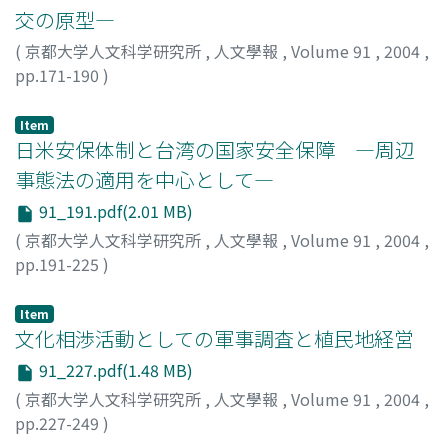
交の原型―
(
京都大学人文科学研究所
,
人文學報
,
Volume 91
,
2004
,
pp.171-190
)
酒井, 一臣
;
Sakai, Kazuomi
;
サカイ, カズオミ
Item
日米安保体制と台湾の国家安全保障 ―周辺
事態法の適用を中心として―
91_191.pdf(2.01 MB)
(
京都大学人文科学研究所
,
人文學報
,
Volume 91
,
2004
,
pp.191-225
)
呉, 春宜
Item
文化相渉活動としての軍事調査と植民地経営
91_227.pdf(1.48 MB)
(
京都大学人文科学研究所
,
人文學報
,
Volume 91
,
2004
,
pp.227-249
)
山室, 信一
;
Yamamuro, Shinichi
;
10114703
;
ヤマムロ, シ