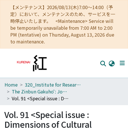
【メンテナンス】2026/08/13(木)7:00～14:00（予
定）において、メンテナンスのため、サービスを一
時停止いたします。 <Maintenance> Service will
be temporarily unavailable from 7:00 AM to 2:00
PM (tentative) on Thursday, August 13, 2026 due
to maintenance.
Home
320_Institute for Research in Humanities
Home
The Zinbun Gakuhō : Journal of Humanities
Communities
Vol. 91 <Special issue : Dimensions of Cultural Interaction and its Initiators>
Browse
Vol. 91 <Special issue :
Download Ranking
Dimensions of Cultural