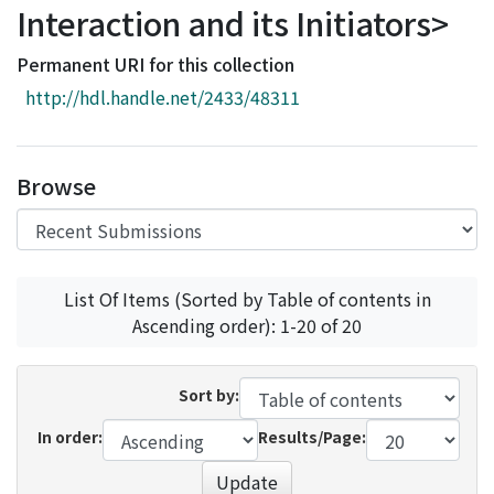
Interaction and its Initiators>
Access Statistics
Library Network
Permanent URI for this collection
http://hdl.handle.net/2433/48311
Browse
List Of Items (Sorted by Table of contents in
Ascending order): 1-20 of 20
Sort by:
In order:
Results/Page:
Update