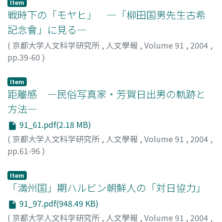
ウ
Item
戦時下の「モヤヒ」 ―「柳田国男先生古希
記念會」に見る―
(
京都大学人文科学研究所
,
人文學報
,
Volume 91
,
2004
,
pp.39-60
)
鶴見, 太郎
;
Tsurumi, Taro
;
ツルミ, タロウ
Item
距離感 ―民俗写真家・芳賀日出男の軌跡と
方法―
91_61.pdf(2.18 MB)
(
京都大学人文科学研究所
,
人文學報
,
Volume 91
,
2004
,
pp.61-96
)
菊地, 暁
;
Kikuchi, Akira
;
80314277
;
キクチ, アキラ
Item
「満州国」期ハルビン朝鮮人の「対日協力」
91_97.pdf(948.49 KB)
(
京都大学人文科学研究所
,
人文學報
,
Volume 91
,
2004
,